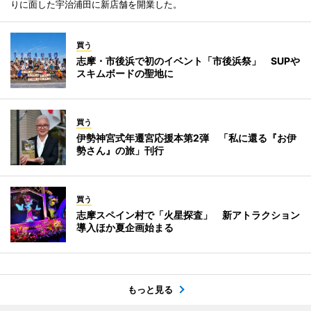
りに面した宇治浦田に新店舗を開業した。
買う
志摩・市後浜で初のイベント「市後浜祭」 SUPや
スキムボードの聖地に
買う
伊勢神宮式年遷宮応援本第2弾 「私に還る『お伊
勢さん』の旅」刊行
買う
志摩スペイン村で「火星探査」 新アトラクション
導入ほか夏企画始まる
もっと見る