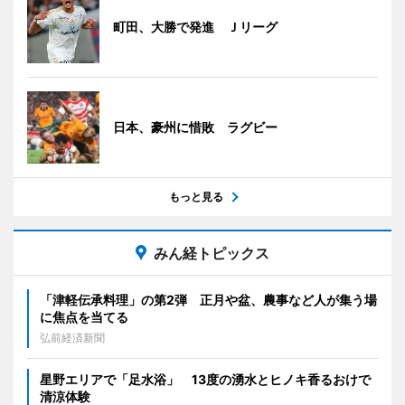
町田、大勝で発進 Ｊリーグ
日本、豪州に惜敗 ラグビー
もっと見る
みん経トピックス
「津軽伝承料理」の第2弾 正月や盆、農事など人が集う場
に焦点を当てる
弘前経済新聞
星野エリアで「足水浴」 13度の湧水とヒノキ香るおけで
清涼体験