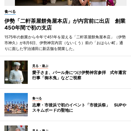
食べる
伊勢「二軒茶屋餅角屋本店」が内宮前に出店 創業
450年間で初の支店
1575年の創業から今年で451年を迎える「二軒茶屋餅角屋本店」（伊勢
市神久）が8月6日、伊勢神宮内宮（ないくう）前の「おはらい町」通
りに面した宇治浦田に新店舗を開業した。
見る・遊ぶ
愛子さま、パール身につけ伊勢神宮参拝 式年遷宮
行事「御木曳」などご視察
食べる
志摩・市後浜で初のイベント「市後浜祭」 SUPや
スキムボードの聖地に
見る・遊ぶ