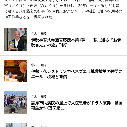
宮（げくう）・内宮（ないくう）を参拝し、20年に一度社殿などを建
て替える式年遷宮の行事「御木曳（おきひき）」や社殿に使う御用材の
加工作業などをご視察された。
学ぶ・知る
伊勢神宮式年遷宮応援本第2弾 「私に還る『お伊
勢さん』の旅」刊行
学ぶ・知る
伊勢・仏レストランでベネズエラ地震被災の仲間に
エール 現地と通信
学ぶ・知る
志摩市民病院の屋上で入院患者がドラム演奏 動画
再生が50万回超に