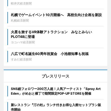
軽井沢経済新聞
札幌でゲームイベント10月開催へ 高校生向け企画を新設
札幌経済新聞
火星を旅するVR体験アトラクション みなとみらい
PLOT48に登場
ヨコハマ経済新聞
八広で町名誕生60周年祝賀会 小池都知事も祝福
すみだ経済新聞
プレスリリース
SNS総フォロワー200万人超！人気アーティスト「Spray Art
Eden」がめおと横丁で期間限定POP-UP STOREを開催
新レストラン『汀の杜』ランチ付きお得な入館セットプラン販
売開始