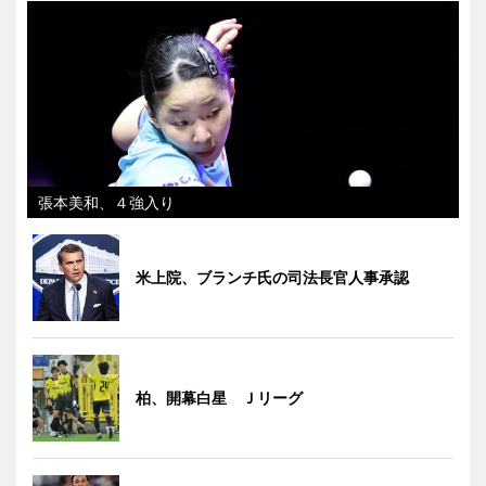
張本美和、４強入り
米上院、ブランチ氏の司法長官人事承認
柏、開幕白星 Ｊリーグ