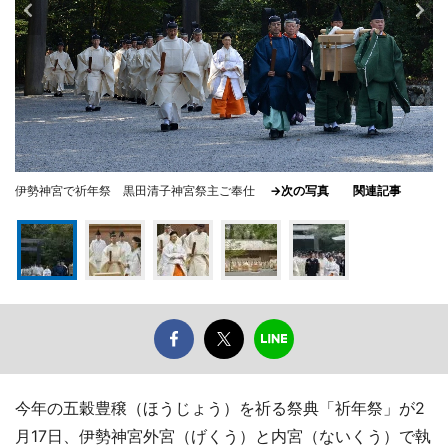
伊勢神宮で祈年祭 黒田清子神宮祭主ご奉仕
→次の写真
関連記事
今年の五穀豊穣（ほうじょう）を祈る祭典「祈年祭」が2
月17日、伊勢神宮外宮（げくう）と内宮（ないくう）で執