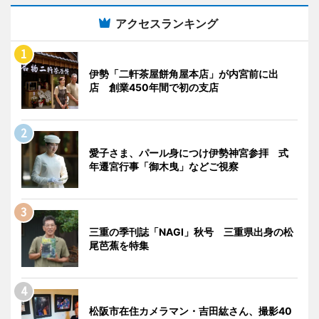
アクセスランキング
伊勢「二軒茶屋餅角屋本店」が内宮前に出
店 創業450年間で初の支店
愛子さま、パール身につけ伊勢神宮参拝 式
年遷宮行事「御木曳」などご視察
三重の季刊誌「NAGI」秋号 三重県出身の松
尾芭蕉を特集
松阪市在住カメラマン・吉田紘さん、撮影40