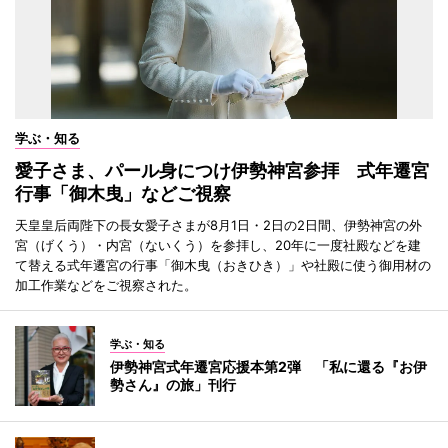
学ぶ・知る
愛子さま、パール身につけ伊勢神宮参拝 式年遷宮
行事「御木曳」などご視察
天皇皇后両陛下の長女愛子さまが8月1日・2日の2日間、伊勢神宮の外
宮（げくう）・内宮（ないくう）を参拝し、20年に一度社殿などを建
て替える式年遷宮の行事「御木曳（おきひき）」や社殿に使う御用材の
加工作業などをご視察された。
学ぶ・知る
伊勢神宮式年遷宮応援本第2弾 「私に還る『お伊
勢さん』の旅」刊行