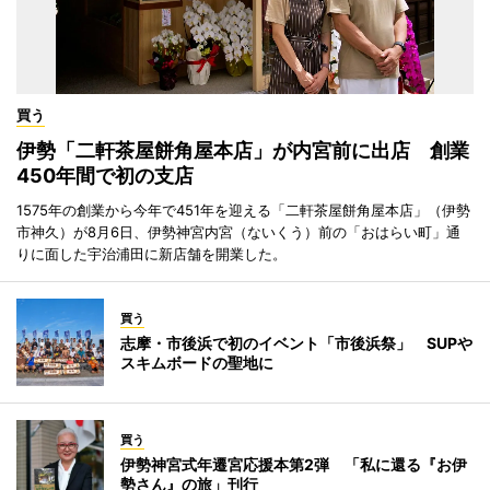
買う
伊勢「二軒茶屋餅角屋本店」が内宮前に出店 創業
450年間で初の支店
1575年の創業から今年で451年を迎える「二軒茶屋餅角屋本店」（伊勢
市神久）が8月6日、伊勢神宮内宮（ないくう）前の「おはらい町」通
りに面した宇治浦田に新店舗を開業した。
買う
志摩・市後浜で初のイベント「市後浜祭」 SUPや
スキムボードの聖地に
買う
伊勢神宮式年遷宮応援本第2弾 「私に還る『お伊
勢さん』の旅」刊行