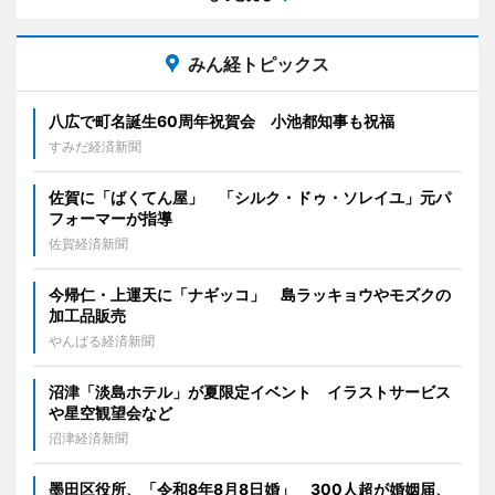
みん経トピックス
八広で町名誕生60周年祝賀会 小池都知事も祝福
すみだ経済新聞
佐賀に「ばくてん屋」 「シルク・ドゥ・ソレイユ」元パ
フォーマーが指導
佐賀経済新聞
今帰仁・上運天に「ナギッコ」 島ラッキョウやモズクの
加工品販売
やんばる経済新聞
沼津「淡島ホテル」が夏限定イベント イラストサービス
や星空観望会など
沼津経済新聞
墨田区役所、「令和8年8月8日婚」 300人超が婚姻届、