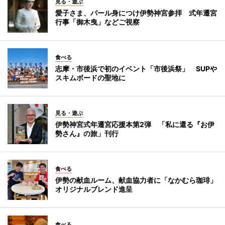
見る・遊ぶ
愛子さま、パール身につけ伊勢神宮参拝 式年遷宮
行事「御木曳」などご視察
食べる
志摩・市後浜で初のイベント「市後浜祭」 SUPや
スキムボードの聖地に
見る・遊ぶ
伊勢神宮式年遷宮応援本第2弾 「私に還る『お伊
勢さん』の旅」刊行
食べる
伊勢の献血ルーム、献血協力者に「なかむら珈琲」
オリジナルブレンド進呈
食べる