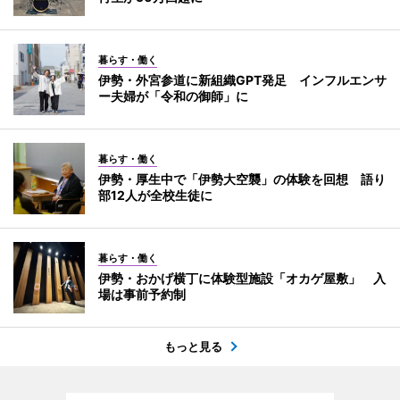
暮らす・働く
伊勢・外宮参道に新組織GPT発足 インフルエンサ
ー夫婦が「令和の御師」に
暮らす・働く
伊勢・厚生中で「伊勢大空襲」の体験を回想 語り
部12人が全校生徒に
暮らす・働く
伊勢・おかげ横丁に体験型施設「オカゲ屋敷」 入
場は事前予約制
もっと見る