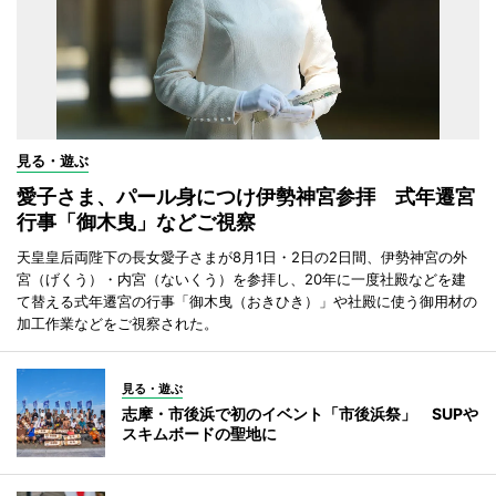
見る・遊ぶ
愛子さま、パール身につけ伊勢神宮参拝 式年遷宮
行事「御木曳」などご視察
天皇皇后両陛下の長女愛子さまが8月1日・2日の2日間、伊勢神宮の外
宮（げくう）・内宮（ないくう）を参拝し、20年に一度社殿などを建
て替える式年遷宮の行事「御木曳（おきひき）」や社殿に使う御用材の
加工作業などをご視察された。
見る・遊ぶ
志摩・市後浜で初のイベント「市後浜祭」 SUPや
スキムボードの聖地に