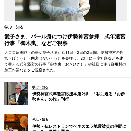
学ぶ・知る
愛子さま、パール身につけ伊勢神宮参拝 式年遷宮
行事「御木曳」などご視察
天皇皇后両陛下の長女愛子さまが8月1日・2日の2日間、伊勢神宮の外
宮（げくう）・内宮（ないくう）を参拝し、20年に一度社殿などを建
て替える式年遷宮の行事「御木曳（おきひき）」や社殿に使う御用材の
加工作業などをご視察された。
学ぶ・知る
伊勢神宮式年遷宮応援本第2弾 「私に還る『お伊
勢さん』の旅」刊行
学ぶ・知る
伊勢・仏レストランでベネズエラ地震被災の仲間に