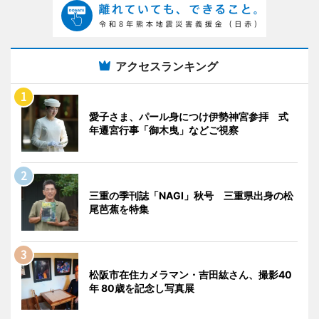
アクセスランキング
愛子さま、パール身につけ伊勢神宮参拝 式
年遷宮行事「御木曳」などご視察
三重の季刊誌「NAGI」秋号 三重県出身の松
尾芭蕉を特集
松阪市在住カメラマン・吉田紘さん、撮影40
年 80歳を記念し写真展