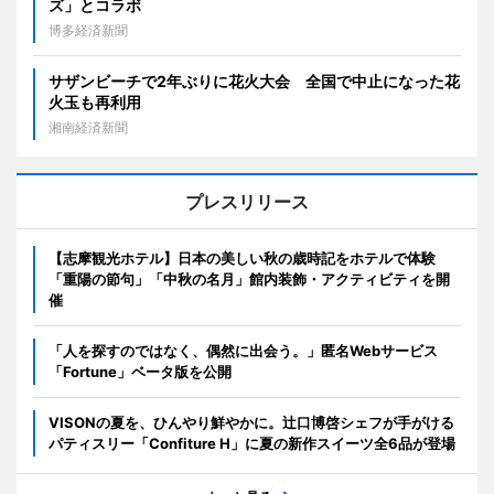
ズ」とコラボ
博多経済新聞
サザンビーチで2年ぶりに花火大会 全国で中止になった花
火玉も再利用
湘南経済新聞
プレスリリース
【志摩観光ホテル】日本の美しい秋の歳時記をホテルで体験
「重陽の節句」「中秋の名月」館内装飾・アクティビティを開
催
「人を探すのではなく、偶然に出会う。」匿名Webサービス
「Fortune」ベータ版を公開
VISONの夏を、ひんやり鮮やかに。辻口博啓シェフが手がける
パティスリー「Confiture H」に夏の新作スイーツ全6品が登場