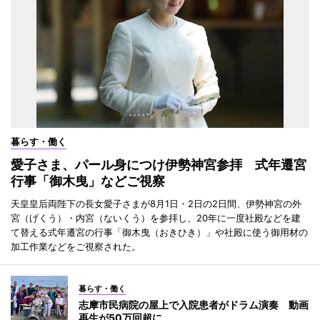
暮らす・働く
愛子さま、パール身につけ伊勢神宮参拝 式年遷宮
行事「御木曳」などご視察
天皇皇后両陛下の長女愛子さまが8月1日・2日の2日間、伊勢神宮の外
宮（げくう）・内宮（ないくう）を参拝し、20年に一度社殿などを建
て替える式年遷宮の行事「御木曳（おきひき）」や社殿に使う御用材の
加工作業などをご視察された。
暮らす・働く
志摩市民病院の屋上で入院患者がドラム演奏 動画
再生が50万回超に