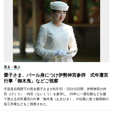
見る・遊ぶ
愛子さま、パール身につけ伊勢神宮参拝 式年遷宮
行事「御木曳」などご視察
天皇皇后両陛下の長女愛子さまが8月1日・2日の2日間、伊勢神宮の外
宮（げくう）・内宮（ないくう）を参拝し、20年に一度社殿などを建
て替える式年遷宮の行事「御木曳（おきひき）」や社殿に使う御用材の
加工作業などをご視察された。