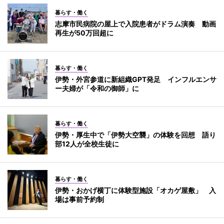
暮らす・働く
志摩市民病院の屋上で入院患者がドラム演奏 動画
再生が50万回超に
暮らす・働く
伊勢・外宮参道に新組織GPT発足 インフルエンサ
ー夫婦が「令和の御師」に
暮らす・働く
伊勢・厚生中で「伊勢大空襲」の体験を回想 語り
部12人が全校生徒に
暮らす・働く
伊勢・おかげ横丁に体験型施設「オカゲ屋敷」 入
場は事前予約制