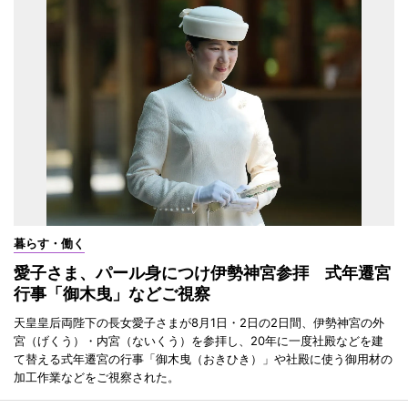
暮らす・働く
愛子さま、パール身につけ伊勢神宮参拝 式年遷宮
行事「御木曳」などご視察
天皇皇后両陛下の長女愛子さまが8月1日・2日の2日間、伊勢神宮の外
宮（げくう）・内宮（ないくう）を参拝し、20年に一度社殿などを建
て替える式年遷宮の行事「御木曳（おきひき）」や社殿に使う御用材の
加工作業などをご視察された。