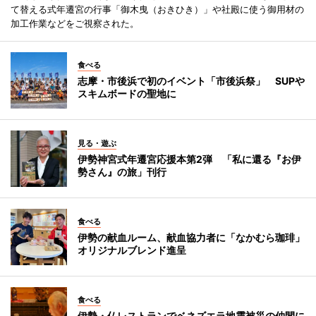
て替える式年遷宮の行事「御木曳（おきひき）」や社殿に使う御用材の
加工作業などをご視察された。
食べる
志摩・市後浜で初のイベント「市後浜祭」 SUPや
スキムボードの聖地に
見る・遊ぶ
伊勢神宮式年遷宮応援本第2弾 「私に還る『お伊
勢さん』の旅」刊行
食べる
伊勢の献血ルーム、献血協力者に「なかむら珈琲」
オリジナルブレンド進呈
食べる
伊勢・仏レストランでベネズエラ地震被災の仲間に