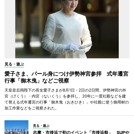
見る・遊ぶ
愛子さま、パール身につけ伊勢神宮参拝 式年遷宮
行事「御木曳」などご視察
天皇皇后両陛下の長女愛子さまが8月1日・2日の2日間、伊勢神宮の外
宮（げくう）・内宮（ないくう）を参拝し、20年に一度社殿などを建
て替える式年遷宮の行事「御木曳（おきひき）」や社殿に使う御用材の
加工作業などをご視察された。
見る・遊ぶ
志摩・市後浜で初のイベント「市後浜祭」 SUPや