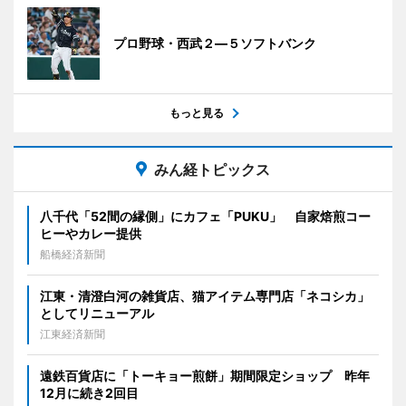
プロ野球・西武２―５ソフトバンク
もっと見る
みん経トピックス
八千代「52間の縁側」にカフェ「PUKU」 自家焙煎コー
ヒーやカレー提供
船橋経済新聞
江東・清澄白河の雑貨店、猫アイテム専門店「ネコシカ」
としてリニューアル
江東経済新聞
遠鉄百貨店に「トーキョー煎餅」期間限定ショップ 昨年
12月に続き2回目