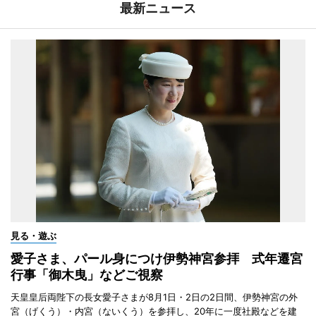
最新ニュース
見る・遊ぶ
愛子さま、パール身につけ伊勢神宮参拝 式年遷宮
行事「御木曳」などご視察
天皇皇后両陛下の長女愛子さまが8月1日・2日の2日間、伊勢神宮の外
宮（げくう）・内宮（ないくう）を参拝し、20年に一度社殿などを建