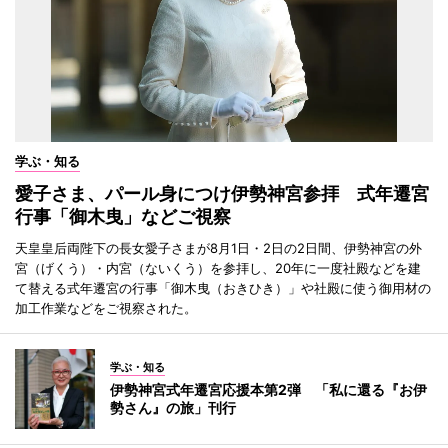
学ぶ・知る
愛子さま、パール身につけ伊勢神宮参拝 式年遷宮
行事「御木曳」などご視察
天皇皇后両陛下の長女愛子さまが8月1日・2日の2日間、伊勢神宮の外
宮（げくう）・内宮（ないくう）を参拝し、20年に一度社殿などを建
て替える式年遷宮の行事「御木曳（おきひき）」や社殿に使う御用材の
加工作業などをご視察された。
学ぶ・知る
伊勢神宮式年遷宮応援本第2弾 「私に還る『お伊
勢さん』の旅」刊行