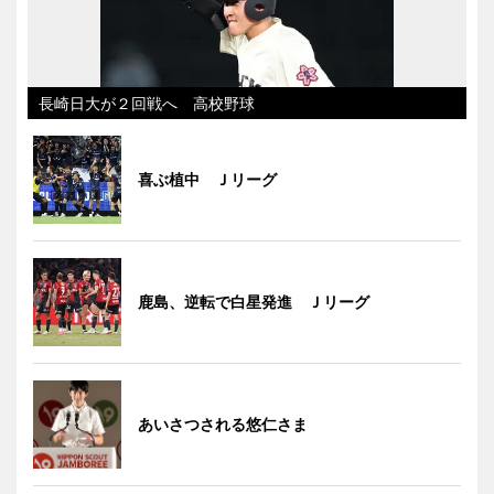
長崎日大が２回戦へ 高校野球
喜ぶ植中 Ｊリーグ
鹿島、逆転で白星発進 Ｊリーグ
あいさつされる悠仁さま