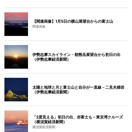
【関連画像】1月5日の横山展望台からの富士山
関連画像
伊勢志摩スカイライン・朝熊岳展望台から初日の出
（伊勢志摩経済新聞）
太陽と地球と月と富士山と自分が一直線－二見夫婦岩
（伊勢志摩経済新聞）
「2度見える」初日の出、赤富士も－東京湾クルーズ
（横須賀経済新聞）
横須賀経済新聞