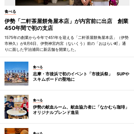
食べる
伊勢「二軒茶屋餅角屋本店」が内宮前に出店 創業
450年間で初の支店
1575年の創業から今年で451年を迎える「二軒茶屋餅角屋本店」（伊勢
市神久）が8月6日、伊勢神宮内宮（ないくう）前の「おはらい町」通
りに面した宇治浦田に新店舗を開業した。
食べる
志摩・市後浜で初のイベント「市後浜祭」 SUPや
スキムボードの聖地に
食べる
伊勢の献血ルーム、献血協力者に「なかむら珈琲」
オリジナルブレンド進呈
食べる