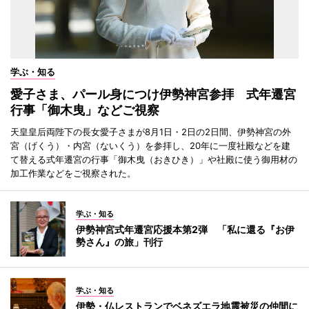
学ぶ・知る
愛子さま、パール身につけ伊勢神宮参拝 式年遷宮
行事「御木曳」などご視察
天皇皇后両陛下の長女愛子さまが8月1日・2日の2日間、伊勢神宮の外
宮（げくう）・内宮（ないくう）を参拝し、20年に一度社殿などを建
て替える式年遷宮の行事「御木曳（おきひき）」や社殿に使う御用材の
加工作業などをご視察された。
学ぶ・知る
伊勢神宮式年遷宮応援本第2弾 「私に還る『お伊
勢さん』の旅」刊行
学ぶ・知る
伊勢・仏レストランでベネズエラ地震被災の仲間に