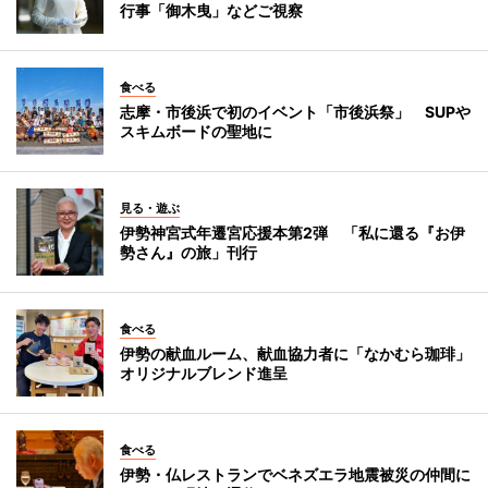
行事「御木曳」などご視察
食べる
志摩・市後浜で初のイベント「市後浜祭」 SUPや
スキムボードの聖地に
見る・遊ぶ
伊勢神宮式年遷宮応援本第2弾 「私に還る『お伊
勢さん』の旅」刊行
食べる
伊勢の献血ルーム、献血協力者に「なかむら珈琲」
オリジナルブレンド進呈
食べる
伊勢・仏レストランでベネズエラ地震被災の仲間に