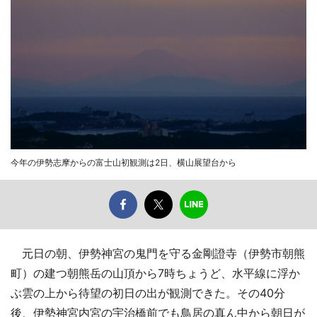
今年の伊勢志摩からの富士山初観測は2日、横山展望台から
元日の朝、伊勢神宮の鬼門を守る金剛證寺（伊勢市朝熊
町）の建つ朝熊岳の山頂から7時ちょうど、水平線に浮か
ぶ雲の上から待望の初日の出が観測できた。その40分
後、伊勢神宮内宮の宇治橋前でも鳥居の真ん中から朝日が