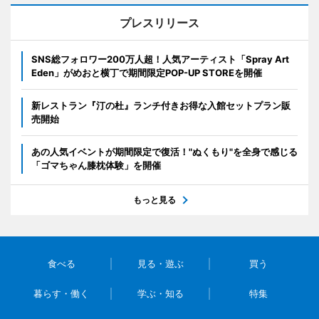
プレスリリース
SNS総フォロワー200万人超！人気アーティスト「Spray Art
Eden」がめおと横丁で期間限定POP-UP STOREを開催
新レストラン『汀の杜』ランチ付きお得な入館セットプラン販
売開始
あの人気イベントが期間限定で復活！"ぬくもり"を全身で感じる
「ゴマちゃん膝枕体験」を開催
もっと見る
食べる
見る・遊ぶ
買う
暮らす・働く
学ぶ・知る
特集