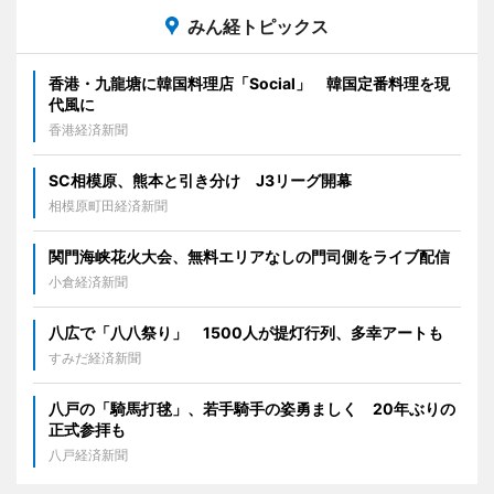
みん経トピックス
香港・九龍塘に韓国料理店「Social」 韓国定番料理を現
代風に
香港経済新聞
SC相模原、熊本と引き分け J3リーグ開幕
相模原町田経済新聞
関門海峡花火大会、無料エリアなしの門司側をライブ配信
小倉経済新聞
八広で「八八祭り」 1500人が提灯行列、多幸アートも
すみだ経済新聞
八戸の「騎馬打毬」、若手騎手の姿勇ましく 20年ぶりの
正式参拝も
八戸経済新聞