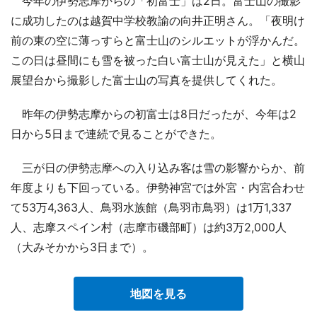
今年の伊勢志摩からの「初富士」は2日。富士山の撮影
に成功したのは越賀中学校教諭の向井正明さん。「夜明け
前の東の空に薄っすらと富士山のシルエットが浮かんだ。
この日は昼間にも雪を被った白い富士山が見えた」と横山
展望台から撮影した富士山の写真を提供してくれた。
昨年の伊勢志摩からの初富士は8日だったが、今年は2
日から5日まで連続で見ることができた。
三が日の伊勢志摩への入り込み客は雪の影響からか、前
年度よりも下回っている。伊勢神宮では外宮・内宮合わせ
て53万4,363人、鳥羽水族館（鳥羽市鳥羽）は1万1,337
人、志摩スペイン村（志摩市磯部町）は約3万2,000人
（大みそかから3日まで）。
地図を見る