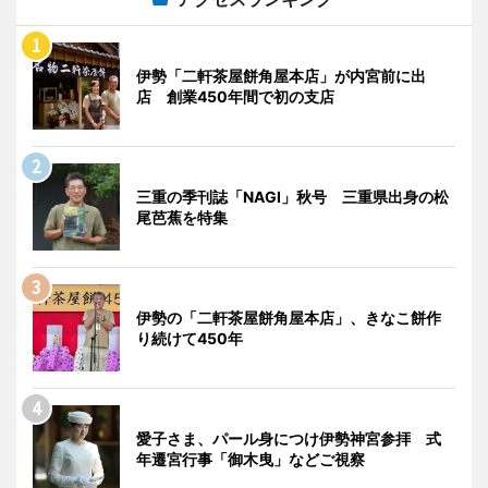
伊勢「二軒茶屋餅角屋本店」が内宮前に出
店 創業450年間で初の支店
三重の季刊誌「NAGI」秋号 三重県出身の松
尾芭蕉を特集
伊勢の「二軒茶屋餅角屋本店」、きなこ餅作
り続けて450年
愛子さま、パール身につけ伊勢神宮参拝 式
年遷宮行事「御木曳」などご視察