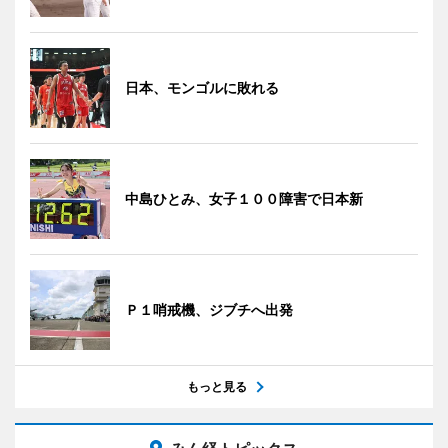
日本、モンゴルに敗れる
中島ひとみ、女子１００障害で日本新
Ｐ１哨戒機、ジブチへ出発
もっと見る