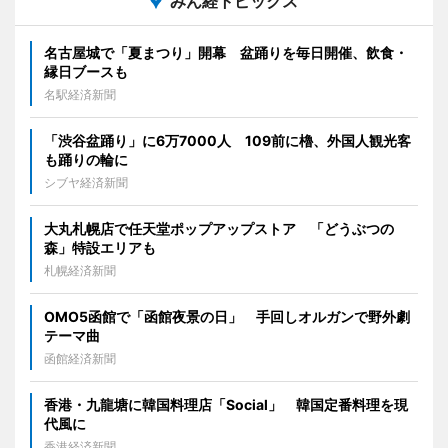
みん経トピックス
名古屋城で「夏まつり」開幕 盆踊りを毎日開催、飲食・
縁日ブースも
名駅経済新聞
「渋谷盆踊り」に6万7000人 109前に櫓、外国人観光客
も踊りの輪に
シブヤ経済新聞
大丸札幌店で任天堂ポップアップストア 「どうぶつの
森」特設エリアも
札幌経済新聞
OMO5函館で「函館夜景の日」 手回しオルガンで野外劇
テーマ曲
函館経済新聞
香港・九龍塘に韓国料理店「Social」 韓国定番料理を現
代風に
香港経済新聞