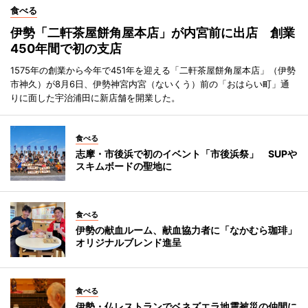
食べる
伊勢「二軒茶屋餅角屋本店」が内宮前に出店 創業
450年間で初の支店
1575年の創業から今年で451年を迎える「二軒茶屋餅角屋本店」（伊勢
市神久）が8月6日、伊勢神宮内宮（ないくう）前の「おはらい町」通
りに面した宇治浦田に新店舗を開業した。
食べる
志摩・市後浜で初のイベント「市後浜祭」 SUPや
スキムボードの聖地に
食べる
伊勢の献血ルーム、献血協力者に「なかむら珈琲」
オリジナルブレンド進呈
食べる
伊勢・仏レストランでベネズエラ地震被災の仲間に