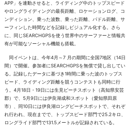
APP」を連動させると、ライディング中のトップスピード
やロングライディングの最長距離、ロケーションログ、コ
ンディション、乗った波数、乗った距離、パドル距離、サ
ーフィンした時間などを記録しビジュアル化する。さら
に、同じSEARCHGPSを使う世界中のサーファーと情報共
有が可能なソーシャル機能も搭載。
同イベントは、今年4月～7 月の期間に全国7地区（14日
間）で開催。参加者にSEARCHGPSを無償で貸し出してい
る。記録したデータに基づき1時間に乗った波のトップス
ピード、ライディング距離を競うコンテストも同時に行
う。4月18日・19日には生見ビーチスポット（高知県安芸
郡）で、5月9日には伊良湖成和スポット（愛知県田原
市）、同10日には伊良湖ロングビーチスポットで、それぞ
れ行われ、現在までで、トップスピード部門で25.2キロ、
ロングライド部門で131.5メートルが記録されている。