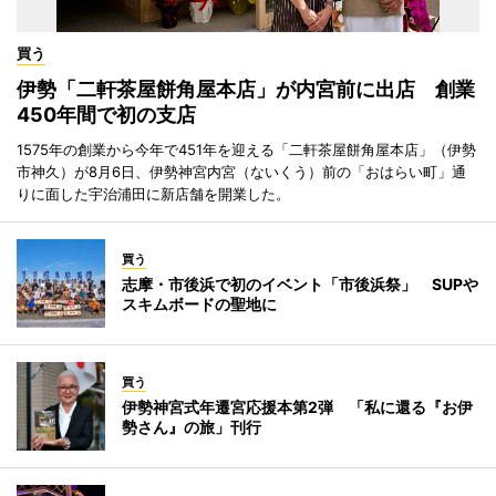
買う
伊勢「二軒茶屋餅角屋本店」が内宮前に出店 創業
450年間で初の支店
1575年の創業から今年で451年を迎える「二軒茶屋餅角屋本店」（伊勢
市神久）が8月6日、伊勢神宮内宮（ないくう）前の「おはらい町」通
りに面した宇治浦田に新店舗を開業した。
買う
志摩・市後浜で初のイベント「市後浜祭」 SUPや
スキムボードの聖地に
買う
伊勢神宮式年遷宮応援本第2弾 「私に還る『お伊
勢さん』の旅」刊行