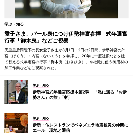
学ぶ・知る
愛子さま、パール身につけ伊勢神宮参拝 式年遷宮
行事「御木曳」などご視察
天皇皇后両陛下の長女愛子さまが8月1日・2日の2日間、伊勢神宮の外
宮（げくう）・内宮（ないくう）を参拝し、20年に一度社殿などを建
て替える式年遷宮の行事「御木曳（おきひき）」や社殿に使う御用材の
加工作業などをご視察された。
学ぶ・知る
伊勢神宮式年遷宮応援本第2弾 「私に還る『お伊
勢さん』の旅」刊行
学ぶ・知る
伊勢・仏レストランでベネズエラ地震被災の仲間に
エール 現地と通信