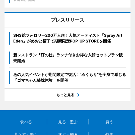
プレスリリース
SNS総フォロワー200万人超！人気アーティスト「Spray Art
Eden」がめおと横丁で期間限定POP-UP STOREを開催
新レストラン『汀の杜』ランチ付きお得な入館セットプラン販
売開始
あの人気イベントが期間限定で復活！"ぬくもり"を全身で感じる
「ゴマちゃん膝枕体験」を開催
もっと見る
食べる
見る・遊ぶ
買う
暮らす・働く
学ぶ・知る
特集