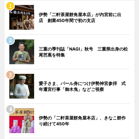
伊勢「二軒茶屋餅角屋本店」が内宮前に出
店 創業450年間で初の支店
三重の季刊誌「NAGI」秋号 三重県出身の松
尾芭蕉を特集
愛子さま、パール身につけ伊勢神宮参拝 式
年遷宮行事「御木曳」などご視察
伊勢の「二軒茶屋餅角屋本店」、きなこ餅作
り続けて450年