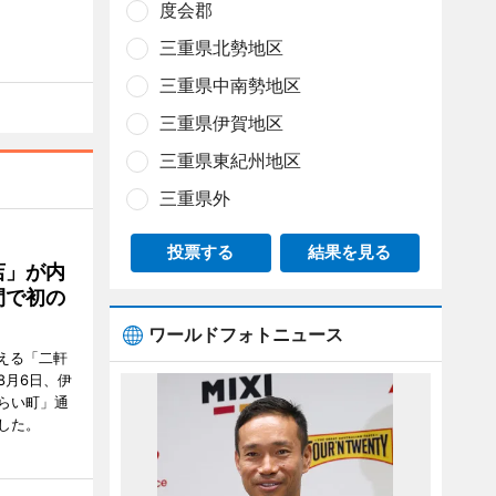
度会郡
三重県北勢地区
三重県中南勢地区
三重県伊賀地区
三重県東紀州地区
三重県外
投票する
結果を見る
店」が内
間で初の
ワールドフォトニュース
迎える「二軒
8月6日、伊
らい町」通
した。