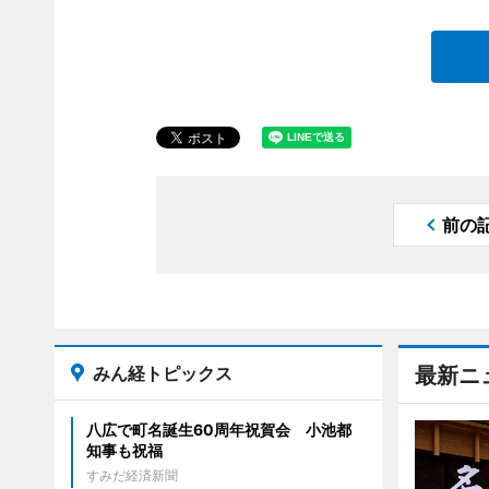
前の
みん経トピックス
最新ニ
八広で町名誕生60周年祝賀会 小池都
知事も祝福
すみだ経済新聞