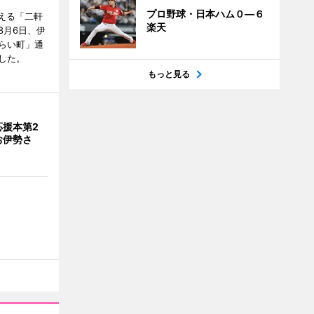
プロ野球・日本ハム０―６
迎える「二軒
楽天
8月6日、伊
らい町」通
した。
もっと見る
応援本第2
お伊勢さ