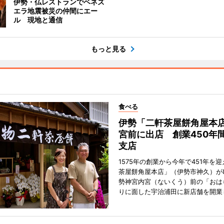
伊勢・仏レストランでベネズ
エラ地震被災の仲間にエー
ル 現地と通信
もっと見る
食べる
伊勢「二軒茶屋餅角屋本
宮前に出店 創業450年
支店
1575年の創業から今年で451年を
茶屋餅角屋本店」（伊勢市神久）が
勢神宮内宮（ないくう）前の「おは
りに面した宇治浦田に新店舗を開業