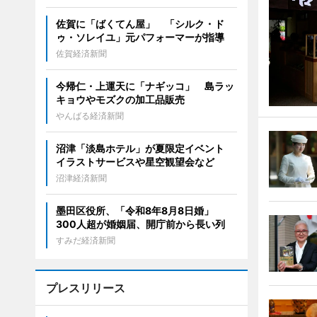
佐賀に「ばくてん屋」 「シルク・ド
ゥ・ソレイユ」元パフォーマーが指導
佐賀経済新聞
今帰仁・上運天に「ナギッコ」 島ラッ
キョウやモズクの加工品販売
やんばる経済新聞
沼津「淡島ホテル」が夏限定イベント
イラストサービスや星空観望会など
沼津経済新聞
墨田区役所、「令和8年8月8日婚」
300人超が婚姻届、開庁前から長い列
すみだ経済新聞
プレスリリース