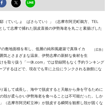
（ていしょ ばさらてい）」（志摩市阿児町鵜方、TEL
として志摩で捕れた脱皮直後の伊勢海老を丸ごと素揚げした
0坪の敷地面積を有し、低層の純和風建築で真珠イカ
［広告］
囲気とさまざまな温泉、伊勢志摩の新鮮な食材を生
けを取り扱う「一休.com」では登録間もなく予約ランキング
キープするほどで、現在でも常に上位にランクされる旅館にな
り返して成長し、海中で脱皮すると天敵から身を守るために
の殻が柔らかい伊勢海老を食べることは不可能だった。しか
」（志摩市阿児町立神）が脱皮する瞬間を観察し殻が固くな