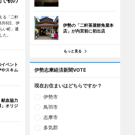
間で初の
迎える「二軒
8月6日、伊
伊勢の「二軒茶屋餅角屋本
らい町」通
店」が内宮前に初出店
した。
もっと見る
のイベント
伊勢志摩経済新聞VOTE
Pやスキム
現在お住まいはどちらですか？
伊勢市
、献血協力
琲」オリジ
鳥羽市
志摩市
多気郡