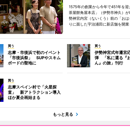
1575年の創業から今年で451年を
茶屋餅角屋本店」（伊勢市神久）が
勢神宮内宮（ないくう）前の「おは
りに面した宇治浦田に新店舗を開業
買う
買う
志摩・市後浜で初のイベント
伊勢神宮式年遷宮
「市後浜祭」 SUPやスキム
弾 「私に還る『
ボードの聖地に
ん』の旅」刊行
買う
志摩スペイン村で「火星探
査」 新アトラクション導入
ほか夏企画始まる
もっと見る