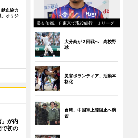
、献血協力
琲」オリジ
長友佑都、Ｆ東京で現役続行 Ｊリーグ
大分商が２回戦へ 高校野
球
災害ボランティア、活動本
格化
台湾、中国軍上陸阻止へ演
習
店」が内
間で初の