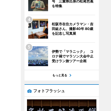
号 三重県出身の松尾芭蕉
を特集
松阪市在住カメラマン・吉
田紘さん、撮影40年 80歳
を記念し写真展
伊勢で「マラニック」 コ
ロナ禍でマラソン大会中止
受けラン旅ツアー企画
もっと見る
フォトフラッシュ