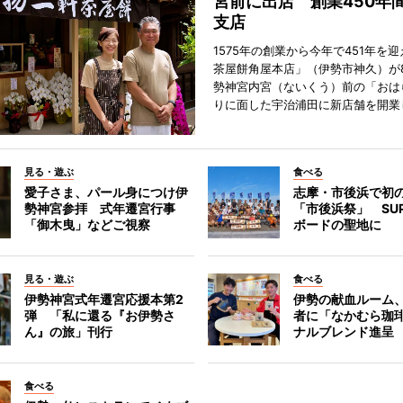
宮前に出店 創業450年
支店
1575年の創業から今年で451年を
茶屋餅角屋本店」（伊勢市神久）が
勢神宮内宮（ないくう）前の「おは
りに面した宇治浦田に新店舗を開業
見る・遊ぶ
食べる
愛子さま、パール身につけ伊
志摩・市後浜で初
勢神宮参拝 式年遷宮行事
「市後浜祭」 SU
「御木曳」などご視察
ボードの聖地に
見る・遊ぶ
食べる
伊勢神宮式年遷宮応援本第2
伊勢の献血ルーム
弾 「私に還る『お伊勢さ
者に「なかむら珈
ん』の旅」刊行
ナルブレンド進呈
食べる