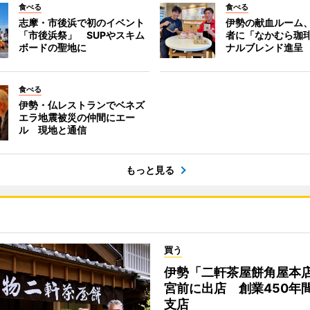
食べる
食べる
志摩・市後浜で初のイベント
伊勢の献血ルーム
「市後浜祭」 SUPやスキム
者に「なかむら珈
ボードの聖地に
ナルブレンド進呈
食べる
伊勢・仏レストランでベネズ
エラ地震被災の仲間にエー
ル 現地と通信
もっと見る
買う
伊勢「二軒茶屋餅角屋本
宮前に出店 創業450年
支店