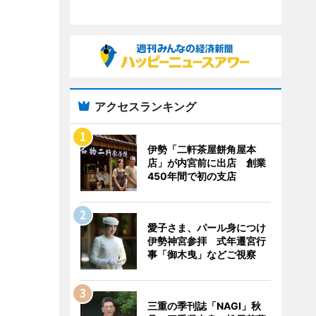
アクセスランキング
伊勢「二軒茶屋餅角屋本
店」が内宮前に出店 創業
450年間で初の支店
愛子さま、パール身につけ
伊勢神宮参拝 式年遷宮行
事「御木曳」などご視察
三重の季刊誌「NAGI」秋