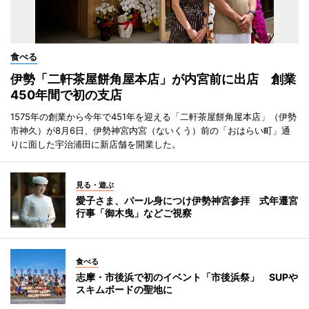
食べる
伊勢「二軒茶屋餅角屋本店」が内宮前に出店 創業
450年間で初の支店
1575年の創業から今年で451年を迎える「二軒茶屋餅角屋本店」（伊勢
市神久）が8月6日、伊勢神宮内宮（ないくう）前の「おはらい町」通
りに面した宇治浦田に新店舗を開業した。
見る・遊ぶ
愛子さま、パール身につけ伊勢神宮参拝 式年遷宮
行事「御木曳」などご視察
食べる
志摩・市後浜で初のイベント「市後浜祭」 SUPや
スキムボードの聖地に