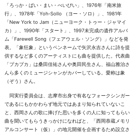
「ろっか・ばい・まい・べいびい」、1976年「南米旅
行」、1978年「Yoh-Sollo （ヨー・ソロ）」、1981年
「New York to Jam（ニューヨーク・トゥー・ジャマイ
カ）」、1990年「スタート」、1997未完成の遺作アルバ
ム「Farewell Song（フェアウェル・ソング）」などを発
表。「象狂象」というペンネームで矢沢永吉さんに詩を提
供するなど多くのアーティストにも曲を提供した。代表曲
「プカプカ」は桑田佳祐さんや奥田民生さん、福山雅治さ
んら多くのミュージシャンがカバーしている。愛称は象
（ぞう）さん。
同実行委員会は、志摩市出身で有名なフォークシンガー
であるにもかかわらず地元ではあまり知られていないこ
と、西岡さんの歌に捧げた思いを多くの人に知ってもらい
曲を聞いてもらうきっかけになればと、「西岡恭蔵メモリ
アルコンサート（仮）」の地元開催を企画するため設立さ