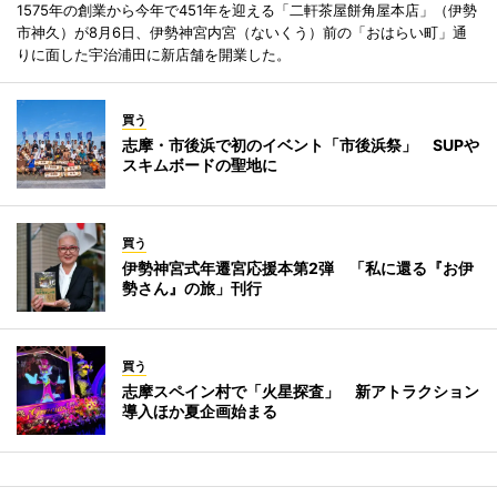
1575年の創業から今年で451年を迎える「二軒茶屋餅角屋本店」（伊勢
市神久）が8月6日、伊勢神宮内宮（ないくう）前の「おはらい町」通
りに面した宇治浦田に新店舗を開業した。
買う
志摩・市後浜で初のイベント「市後浜祭」 SUPや
スキムボードの聖地に
買う
伊勢神宮式年遷宮応援本第2弾 「私に還る『お伊
勢さん』の旅」刊行
買う
志摩スペイン村で「火星探査」 新アトラクション
導入ほか夏企画始まる