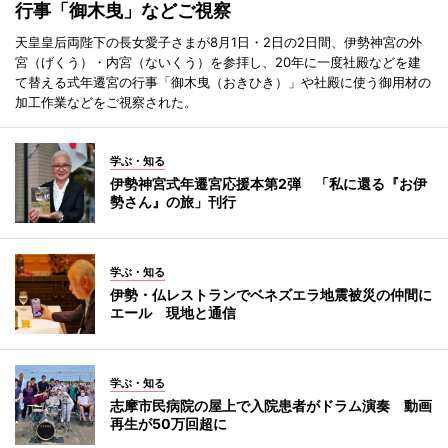
行事「御木曳」などご視察
天皇皇后両陛下の長女愛子さまが8月1日・2日の2日間、伊勢神宮の外
宮（げくう）・内宮（ないくう）を参拝し、20年に一度社殿などを建
て替える式年遷宮の行事「御木曳（おきひき）」や社殿に使う御用材の
加工作業などをご視察された。
学ぶ・知る
伊勢神宮式年遷宮応援本第2弾 「私に還る『お伊
勢さん』の旅」刊行
学ぶ・知る
伊勢・仏レストランでベネズエラ地震被災の仲間に
エール 現地と通信
学ぶ・知る
志摩市民病院の屋上で入院患者がドラム演奏 動画
再生が50万回超に