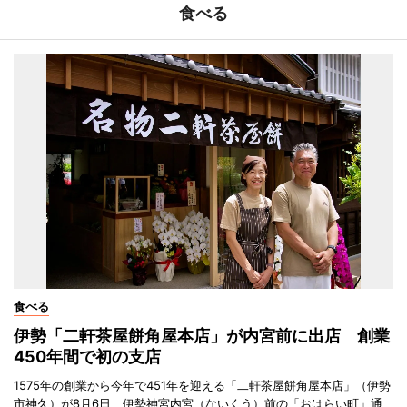
食べる
食べる
伊勢「二軒茶屋餅角屋本店」が内宮前に出店 創業
450年間で初の支店
1575年の創業から今年で451年を迎える「二軒茶屋餅角屋本店」（伊勢
市神久）が8月6日、伊勢神宮内宮（ないくう）前の「おはらい町」通