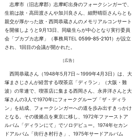
志摩市（旧志摩郡）志摩町出身のフォークシンガーで、
生前は故・高田渡さんや加川良さん、細野晴臣さんらとも
親交が厚かった故・西岡恭蔵さんのメモリアルコンサート
を開催しようと9月13日、同級生らが中心となり実行委員
会「プカプカ志摩」（事務局TEL
0599-85-2101
）が設立
され、1回目の会議が開かれた。
［広告］
西岡恭蔵さん（1948年5月7日～1999年4月3日）は、大
塚まさじさんが経営する喫茶店「ディラン」（大阪・難
波）の常連で、喫茶店に集まる西岡さん、永井洋さんと大
塚さんの3人で1970年にフォークグループ「ザ・ディラ
ン」を結成、フォークシンガーへの道を歩み出すきっかけ
となる。その後拠点を東京に移し、1972年ファーストア
ルバム「ディランにて」でソロデビュー。1974年セカン
ドアルバム「街行き村行き」、1975年サードアルバム