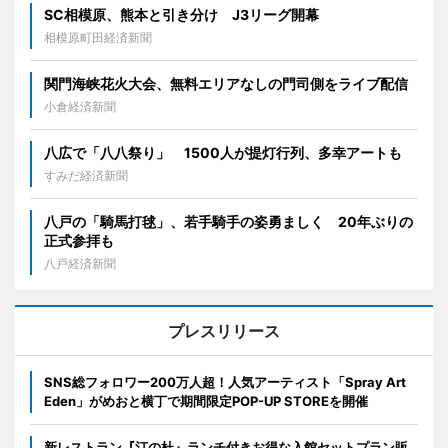
SC相模原、熊本と引き分け J3リーグ開幕
相模原町田経済新聞
関門海峡花火大会、無料エリアなしの門司側をライブ配信
小倉経済新聞
八広で「八八祭り」 1500人が提灯行列、多幸アートも
すみだ経済新聞
八戸の「騎馬打毬」、若手騎手の姿勇ましく 20年ぶりの
正式参拝も
八戸経済新聞
プレスリリース
SNS総フォロワー200万人超！人気アーティスト「Spray Art
Eden」がめおと横丁で期間限定POP-UP STOREを開催
新レストラン『汀の杜』ランチ付きお得な入館セットプラン販