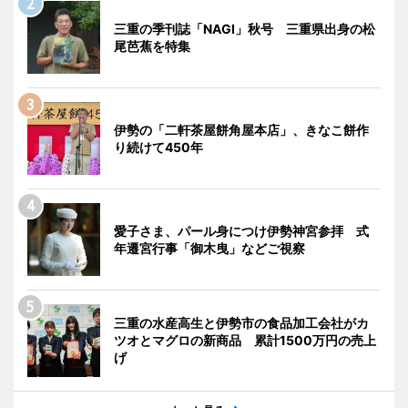
三重の季刊誌「NAGI」秋号 三重県出身の松
尾芭蕉を特集
伊勢の「二軒茶屋餅角屋本店」、きなこ餅作
り続けて450年
愛子さま、パール身につけ伊勢神宮参拝 式
年遷宮行事「御木曳」などご視察
三重の水産高生と伊勢市の食品加工会社がカ
ツオとマグロの新商品 累計1500万円の売上
げ