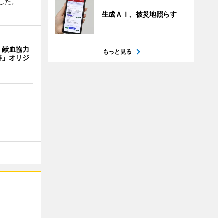
した。
生成ＡＩ、被災地照らす
、献血協力
もっと見る
琲」オリジ