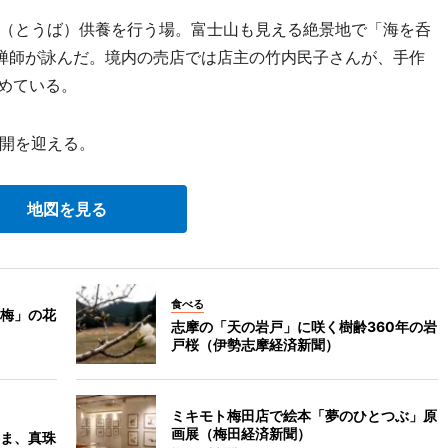
（とうば）供養を行う場。富士山も見える絶景地で「海を呑
休禅師が詠んだ。境内の売店では店主の竹内民子さんが、手作
集めている。
開を迎える。
地図を見る
食べる
梅」の花
志摩の「天の岩戸」に咲く樹齢360年の岩
戸桜（伊勢志摩経済新聞）
ミキモト梅田店で絵本「夢のひとつぶ」原
画展（梅田経済新聞）
ま、真珠