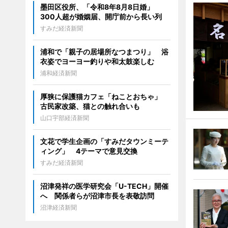
墨田区役所、「令和8年8月8日婚」
300人超が婚姻届、開庁前から長い列
すみだ経済新聞
浦和で「親子の居場所なつまつり」 浴
衣姿でヨーヨー釣りや和太鼓楽しむ
浦和経済新聞
厚狭に保護猫カフェ「ねことおちゃ」
古民家改築、猫との触れ合いも
山口宇部経済新聞
文花で学生企画の「すみだタウンミーテ
ィング」 4テーマで意見交換
すみだ経済新聞
沼津発祥の医学研究会「U-TECH」開催
へ 関係者らが沼津市長を表敬訪問
沼津経済新聞