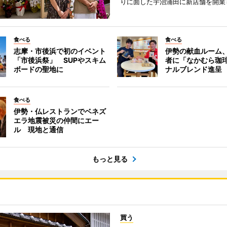
りに面した宇治浦田に新店舗を開業
食べる
食べる
志摩・市後浜で初のイベント
伊勢の献血ルーム
「市後浜祭」 SUPやスキム
者に「なかむら珈
ボードの聖地に
ナルブレンド進呈
食べる
伊勢・仏レストランでベネズ
エラ地震被災の仲間にエー
ル 現地と通信
もっと見る
買う