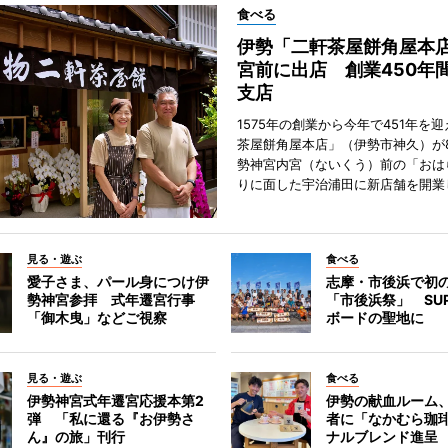
食べる
伊勢「二軒茶屋餅角屋本
宮前に出店 創業450年
支店
1575年の創業から今年で451年を
茶屋餅角屋本店」（伊勢市神久）が
勢神宮内宮（ないくう）前の「おは
りに面した宇治浦田に新店舗を開業
見る・遊ぶ
食べる
愛子さま、パール身につけ伊
志摩・市後浜で初
勢神宮参拝 式年遷宮行事
「市後浜祭」 SU
「御木曳」などご視察
ボードの聖地に
見る・遊ぶ
食べる
伊勢神宮式年遷宮応援本第2
伊勢の献血ルーム
弾 「私に還る『お伊勢さ
者に「なかむら珈
ん』の旅」刊行
ナルブレンド進呈