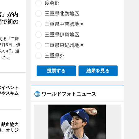
度会郡
三重県北勢地区
店」が内
間で初の
三重県中南勢地区
三重県伊賀地区
迎える「二軒
三重県東紀州地区
8月6日、伊
らい町」通
三重県外
した。
投票する
結果を見る
のイベント
Pやスキム
ワールドフォトニュース
、献血協力
琲」オリジ