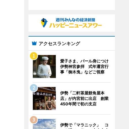
アクセスランキング
愛子さま、パール身につけ
伊勢神宮参拝 式年遷宮行
事「御木曳」などご視察
伊勢「二軒茶屋餅角屋本
店」が内宮前に出店 創業
450年間で初の支店
伊勢で「マラニック」 コ