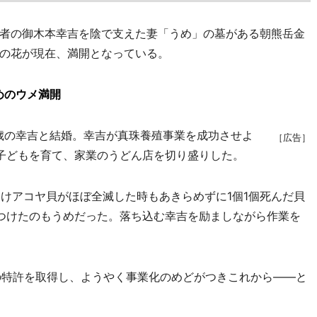
者の御木本幸吉を陰で支えた妻「うめ」の墓がある朝熊岳金
の花が現在、満開となっている。
めのウメ満開
23歳の幸吉と結婚。幸吉が真珠養殖事業を成功させよ
［広告］
子どもを育て、家業のうどん店を切り盛りした。
受けアコヤ貝がほぼ全滅した時もあきらめずに1個1個死んだ貝
つけたのもうめだった。落ち込む幸吉を励ましながら作業を
珠の特許を取得し、ようやく事業化のめどがつきこれから――と