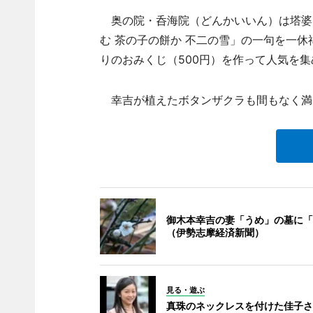
奥の院・呑海院（どんかいいん）は塔婆
む 茶の子の餅か 不二の雪」の一句を一
りのおみくじ（500円）を作って人気を
幸吉が植えたボタンザクラも間もなく満
御木本幸吉の妻「うめ」の墓に「
（伊勢志摩経済新聞）
見る・遊ぶ
真珠のネックレスを付けた佳子さ