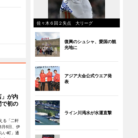
佐々木６回２失点 大リーグ
復興のシュシャ、愛国の観
光地に
アジア大会公式ウエア発
表
店」が内
間で初の
ライン川渇水が水運直撃
迎える「二軒
8月6日、伊
らい町」通