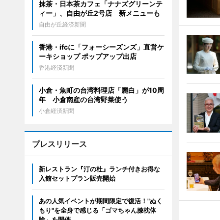
抹茶・日本茶カフェ「ナナズグリーンテ
ィー」、自由が丘2号店 新メニューも
自由が丘経済新聞
香港・ifcに「フォーシーズンズ」直営ケ
ーキショップ ポップアップ出店
香港経済新聞
小倉・魚町の台湾料理店「麗白」が10周
年 小倉南産の台湾野菜使う
小倉経済新聞
プレスリリース
新レストラン『汀の杜』ランチ付きお得な
入館セットプラン販売開始
あの人気イベントが期間限定で復活！"ぬく
もり"を全身で感じる「ゴマちゃん膝枕体
験」を開催