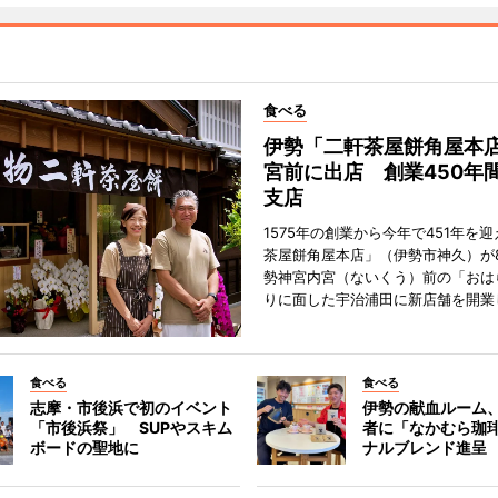
食べる
伊勢「二軒茶屋餅角屋本
宮前に出店 創業450年
支店
1575年の創業から今年で451年を
茶屋餅角屋本店」（伊勢市神久）が
勢神宮内宮（ないくう）前の「おは
りに面した宇治浦田に新店舗を開業
食べる
食べる
志摩・市後浜で初のイベント
伊勢の献血ルーム
「市後浜祭」 SUPやスキム
者に「なかむら珈
ボードの聖地に
ナルブレンド進呈