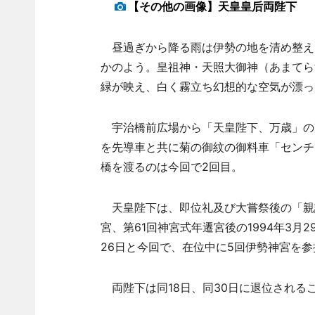
【その他の画像】天皇皇后両陛下
昼過ぎから降る雨は伊勢の地を清め整え
かのよう。皇祖神・天照大御神（あまてら
緑が映え、白く霧立ち幻想的な空気が漂っ
宇治橋前広場から「天皇陛下、万歳」の
を先導車と共に菊の御紋の御料車「センチ
橋を渡るのは今回で2回目。
天皇陛下は、即位礼及び大嘗祭後の「親謁（
宮、第61回神宮式年遷宮後の1994年3月29
26日と今回で、在位中に5回伊勢神宮を
両陛下は同18日、同30日に退位される