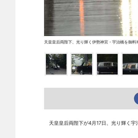
天皇皇后両陛下、光り輝く伊勢神宮・宇治橋を御料
天皇皇后両陛下が4月17日、光り輝く宇