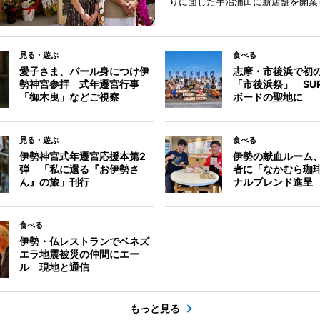
りに面した宇治浦田に新店舗を開業
見る・遊ぶ
食べる
愛子さま、パール身につけ伊
志摩・市後浜で初
勢神宮参拝 式年遷宮行事
「市後浜祭」 SU
「御木曳」などご視察
ボードの聖地に
見る・遊ぶ
食べる
伊勢神宮式年遷宮応援本第2
伊勢の献血ルーム
弾 「私に還る『お伊勢さ
者に「なかむら珈
ん』の旅」刊行
ナルブレンド進呈
食べる
伊勢・仏レストランでベネズ
エラ地震被災の仲間にエー
ル 現地と通信
もっと見る