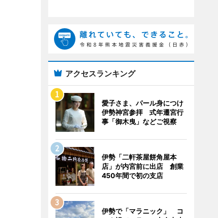
アクセスランキング
愛子さま、パール身につけ
伊勢神宮参拝 式年遷宮行
事「御木曳」などご視察
伊勢「二軒茶屋餅角屋本
店」が内宮前に出店 創業
450年間で初の支店
伊勢で「マラニック」 コ