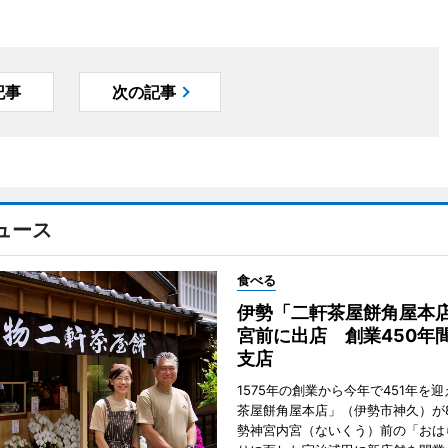
記事
次の記事
ュース
食べる
伊勢「二軒茶屋餅角屋本
宮前に出店 創業450年
支店
1575年の創業から今年で451年を
茶屋餅角屋本店」（伊勢市神久）が
勢神宮内宮（ないくう）前の「おは