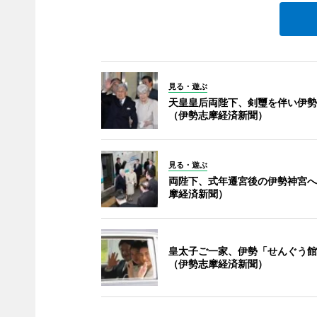
見る・遊ぶ
天皇皇后両陛下、剣璽を伴い伊勢
（伊勢志摩経済新聞）
見る・遊ぶ
両陛下、式年遷宮後の伊勢神宮へ
摩経済新聞）
皇太子ご一家、伊勢「せんぐう館
（伊勢志摩経済新聞）