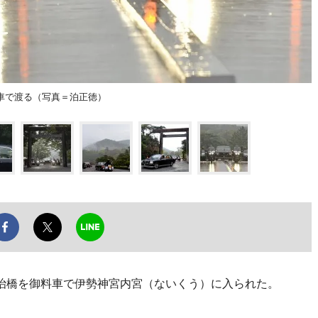
車で渡る（写真＝泊正徳）
治橋を御料車で伊勢神宮内宮（ないくう）に入られた。