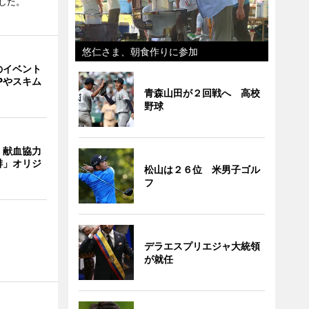
した。
悠仁さま、朝食作りに参加
のイベント
Pやスキム
青森山田が２回戦へ 高校
野球
、献血協力
琲」オリジ
松山は２６位 米男子ゴル
フ
デラエスプリエジャ大統領
が就任