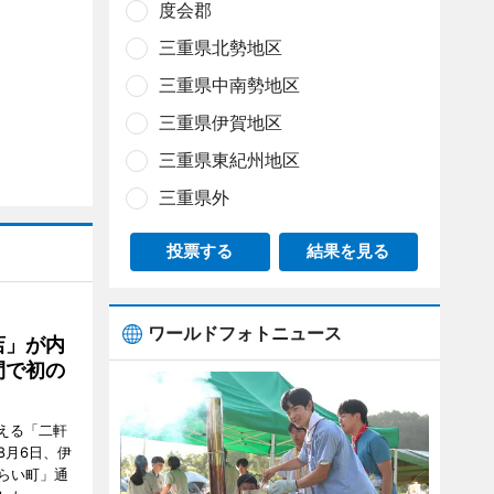
度会郡
三重県北勢地区
三重県中南勢地区
三重県伊賀地区
三重県東紀州地区
三重県外
投票する
結果を見る
ワールドフォトニュース
店」が内
間で初の
迎える「二軒
8月6日、伊
らい町」通