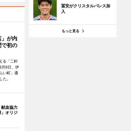
冨安がクリスタルパレス加
入
もっと見る
店」が内
間で初の
迎える「二軒
8月6日、伊
らい町」通
した。
、献血協力
琲」オリジ