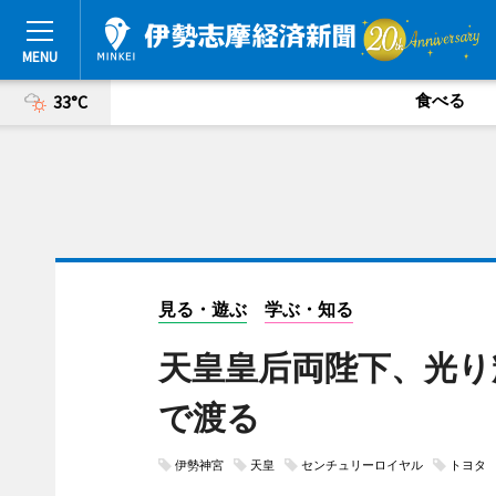
食べる
33°C
見る・遊ぶ
学ぶ・知る
天皇皇后両陛下、光り
で渡る
伊勢神宮
天皇
センチュリーロイヤル
トヨタ