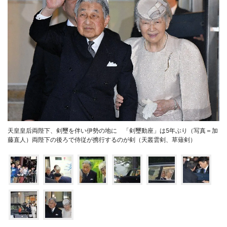
天皇皇后両陛下、剣璽を伴い伊勢の地に 「剣璽動座」は5年ぶり（写真＝加
藤直人）両陛下の後ろで侍従が携行するのが剣（天叢雲剣、草薙剣）