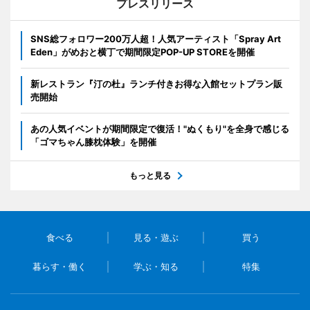
プレスリリース
SNS総フォロワー200万人超！人気アーティスト「Spray Art
Eden」がめおと横丁で期間限定POP-UP STOREを開催
新レストラン『汀の杜』ランチ付きお得な入館セットプラン販
売開始
あの人気イベントが期間限定で復活！"ぬくもり"を全身で感じる
「ゴマちゃん膝枕体験」を開催
もっと見る
食べる
見る・遊ぶ
買う
暮らす・働く
学ぶ・知る
特集