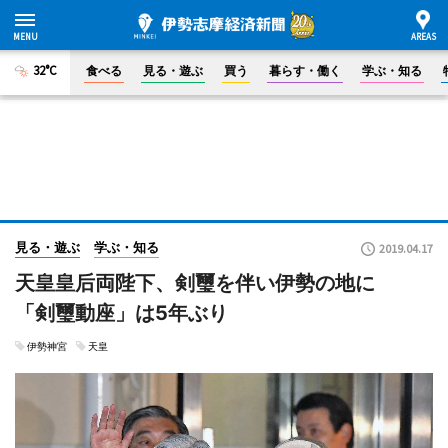
32°C
食べる
見る・遊ぶ
買う
暮らす・働く
学ぶ・知る
見る・遊ぶ
学ぶ・知る
2019.04.17
天皇皇后両陛下、剣璽を伴い伊勢の地に
「剣璽動座」は5年ぶり
伊勢神宮
天皇