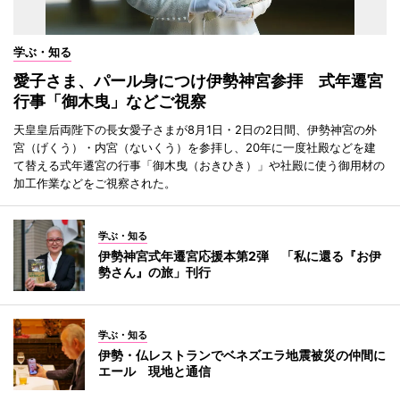
学ぶ・知る
愛子さま、パール身につけ伊勢神宮参拝 式年遷宮
行事「御木曳」などご視察
天皇皇后両陛下の長女愛子さまが8月1日・2日の2日間、伊勢神宮の外
宮（げくう）・内宮（ないくう）を参拝し、20年に一度社殿などを建
て替える式年遷宮の行事「御木曳（おきひき）」や社殿に使う御用材の
加工作業などをご視察された。
学ぶ・知る
伊勢神宮式年遷宮応援本第2弾 「私に還る『お伊
勢さん』の旅」刊行
学ぶ・知る
伊勢・仏レストランでベネズエラ地震被災の仲間に
エール 現地と通信