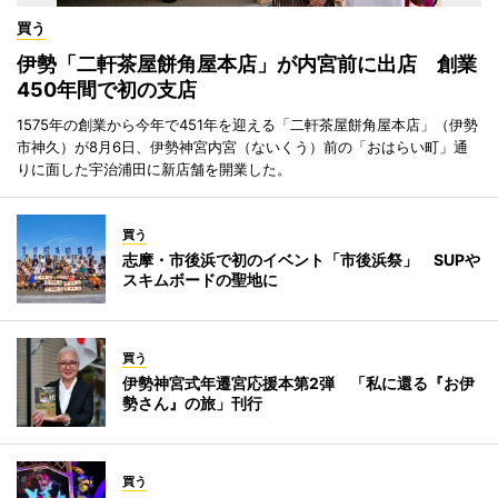
買う
伊勢「二軒茶屋餅角屋本店」が内宮前に出店 創業
450年間で初の支店
1575年の創業から今年で451年を迎える「二軒茶屋餅角屋本店」（伊勢
市神久）が8月6日、伊勢神宮内宮（ないくう）前の「おはらい町」通
りに面した宇治浦田に新店舗を開業した。
買う
志摩・市後浜で初のイベント「市後浜祭」 SUPや
スキムボードの聖地に
買う
伊勢神宮式年遷宮応援本第2弾 「私に還る『お伊
勢さん』の旅」刊行
買う