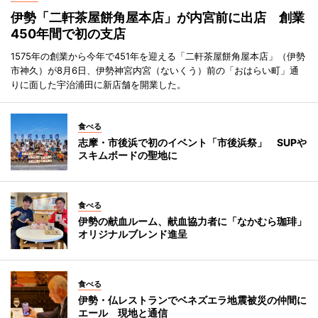
伊勢「二軒茶屋餅角屋本店」が内宮前に出店 創業
450年間で初の支店
1575年の創業から今年で451年を迎える「二軒茶屋餅角屋本店」（伊勢
市神久）が8月6日、伊勢神宮内宮（ないくう）前の「おはらい町」通
りに面した宇治浦田に新店舗を開業した。
食べる
志摩・市後浜で初のイベント「市後浜祭」 SUPや
スキムボードの聖地に
食べる
伊勢の献血ルーム、献血協力者に「なかむら珈琲」
オリジナルブレンド進呈
食べる
伊勢・仏レストランでベネズエラ地震被災の仲間に
エール 現地と通信