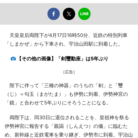
天皇皇后両陛下が4月17日16時50分、近鉄の特別列車
「しまかぜ」から下車され、宇治山田駅に到着した。
【その他の画像】「剣璽動座」は5年ぶり
［広告］
陛下に伴って「三種の神器」のうちの「剣」と「璽
（じ）＝勾玉（まがたま）」も伊勢に到着、伊勢神宮の
「鏡」と合わせて5年ぶりにそろうことになる。
両陛下は、同30日に退位されることを、皇祖神を祭る
伊勢神宮に報告する「親謁（しんえつ）の儀」に臨むた
め、新幹線と近鉄電車を乗り継ぎ、伊勢市に到着。宇治山