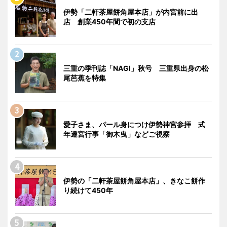
伊勢「二軒茶屋餅角屋本店」が内宮前に出
店 創業450年間で初の支店
三重の季刊誌「NAGI」秋号 三重県出身の松
尾芭蕉を特集
愛子さま、パール身につけ伊勢神宮参拝 式
年遷宮行事「御木曳」などご視察
伊勢の「二軒茶屋餅角屋本店」、きなこ餅作
り続けて450年