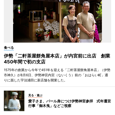
食べる
伊勢「二軒茶屋餅角屋本店」が内宮前に出店 創業
450年間で初の支店
1575年の創業から今年で451年を迎える「二軒茶屋餅角屋本店」（伊勢
市神久）が8月6日、伊勢神宮内宮（ないくう）前の「おはらい町」通
りに面した宇治浦田に新店舗を開業した。
見る・遊ぶ
愛子さま、パール身につけ伊勢神宮参拝 式年遷宮
行事「御木曳」などご視察