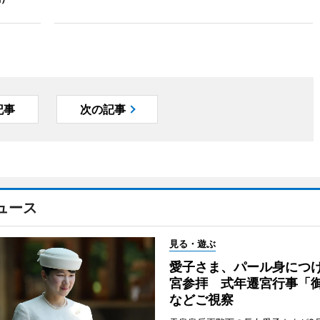
記事
次の記事
ュース
見る・遊ぶ
愛子さま、パール身につ
宮参拝 式年遷宮行事「
などご視察