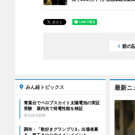
前の
みん経トピックス
最新ニ
青葉台でペロブスカイト太陽電池の実証
実験 屋内光で発電性能を検証
港北経済新聞
調布・「歌好きグランプリ3」出場者募
る 商工まつりのメインイベント