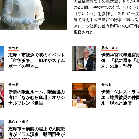
天皇皇后両陛下の長女愛子さまが8月
の2日間、伊勢神宮の外宮（げくう
（ないくう）を参拝し、20年に一
建て替える式年遷宮の行事「御木曳
き）」や社殿に使う御用材の加工作
視察された。
食べる
見る・遊ぶ
志摩・市後浜で初のイベント
伊勢神宮式年遷宮
「市後浜祭」 SUPやスキム
弾 「私に還る『
ボードの聖地に
ん』の旅」刊行
食べる
食べる
伊勢の献血ルーム、献血協力
伊勢・仏レストラ
者に「なかむら珈琲」オリジ
エラ地震被災の仲
ナルブレンド進呈
ル 現地と通信
暮らす・働く
志摩市民病院の屋上で入院患
者がドラム演奏 動画再生が