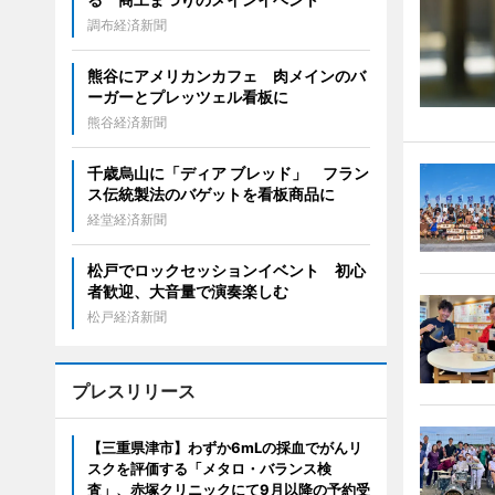
調布経済新聞
熊谷にアメリカンカフェ 肉メインのバ
ーガーとプレッツェル看板に
熊谷経済新聞
千歳烏山に「ディア ブレッド」 フラン
ス伝統製法のバゲットを看板商品に
経堂経済新聞
松戸でロックセッションイベント 初心
者歓迎、大音量で演奏楽しむ
松戸経済新聞
プレスリリース
【三重県津市】わずか6mLの採血でがんリ
スクを評価する「メタロ・バランス検
査」、赤塚クリニックにて9月以降の予約受