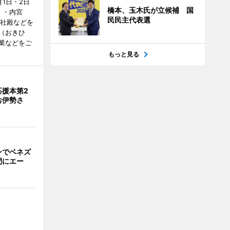
1日・2日
橋本、玉木氏が立候補 国
）・内宮
民民主代表選
度社殿などを
（おきひ
業などをご
もっと見る
応援本第2
お伊勢さ
ンでベネズ
間にエー