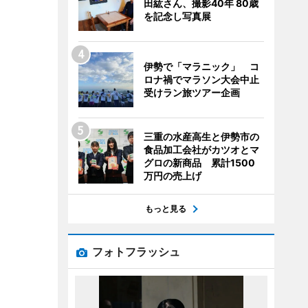
田紘さん、撮影40年 80歳
を記念し写真展
伊勢で「マラニック」 コ
ロナ禍でマラソン大会中止
受けラン旅ツアー企画
三重の水産高生と伊勢市の
食品加工会社がカツオとマ
グロの新商品 累計1500
万円の売上げ
もっと見る
フォトフラッシュ