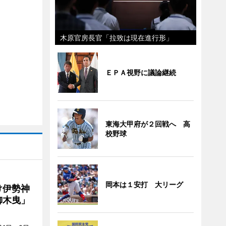
木原官房長官「拉致は現在進行形」
ＥＰＡ視野に議論継続
東海大甲府が２回戦へ 高
校野球
岡本は１安打 大リーグ
け伊勢神
御木曳」