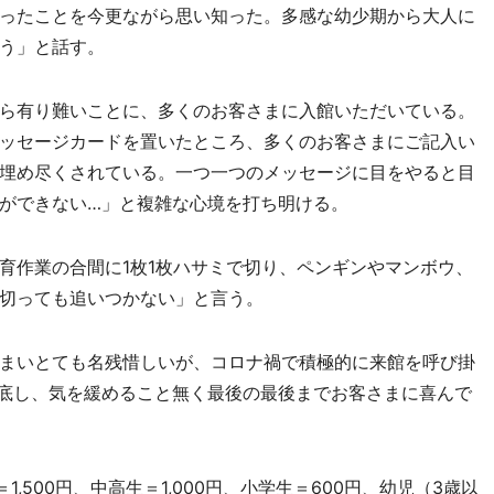
ったことを今更ながら思い知った。多感な幼少期から大人に
う」と話す。
ら有り難いことに、多くのお客さまに入館いただいている。
ッセージカードを置いたところ、多くのお客さまにご記入い
埋め尽くされている。一つ一つのメッセージに目をやると目
ができない…」と複雑な心境を打ち明ける。
作業の合間に1枚1枚ハサミで切り、ペンギンやマンボウ、
切っても追いつかない」と言う。
まいとても名残惜しいが、コロナ禍で積極的に来館を呼び掛
底し、気を緩めること無く最後の最後までお客さまに喜んで
,500円、中高生＝1,000円、小学生＝600円、幼児（3歳以