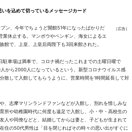
思いを込めて切っているメッセージカード
オープン、今年でちょうど開館51年になったばかりだ
［広告］
に営業休止する。マンボウやペンギン、海女によるエ
族館で、上皇、上皇后両陛下も3回来館された。
日駐車場は満車で、コロナ禍だったこれまでの土曜日曜で
00人から2000人になっているという。新型コロナウイルス感
分散して入館してもらうように、営業時間を1時間延長して対
や、志摩マリンランドファンなどが入館し、別れを惜しみな
育所や幼稚園時代に何度も遠足で入館し、小・中・高校生の
友人や同僚などと、結婚してからは妻と、子どもが生まれて
在住の50代男性は「目を閉じればその時々の思い出がすぐに