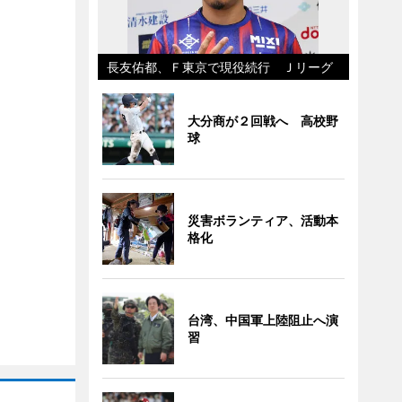
長友佑都、Ｆ東京で現役続行 Ｊリーグ
大分商が２回戦へ 高校野
球
災害ボランティア、活動本
格化
台湾、中国軍上陸阻止へ演
習