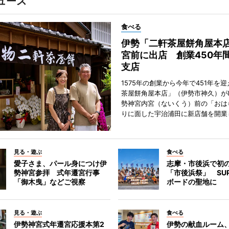
ュース
食べる
伊勢「二軒茶屋餅角屋本
宮前に出店 創業450年
支店
1575年の創業から今年で451年を
茶屋餅角屋本店」（伊勢市神久）が
勢神宮内宮（ないくう）前の「おは
りに面した宇治浦田に新店舗を開業
見る・遊ぶ
食べる
愛子さま、パール身につけ伊
志摩・市後浜で初
勢神宮参拝 式年遷宮行事
「市後浜祭」 SU
「御木曳」などご視察
ボードの聖地に
見る・遊ぶ
食べる
伊勢神宮式年遷宮応援本第2
伊勢の献血ルーム