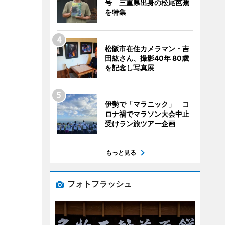
号 三重県出身の松尾芭蕉
を特集
松阪市在住カメラマン・吉
田紘さん、撮影40年 80歳
を記念し写真展
伊勢で「マラニック」 コ
ロナ禍でマラソン大会中止
受けラン旅ツアー企画
もっと見る
フォトフラッシュ