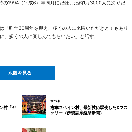
時の1994（平成6）年同月に記録した約1万3000人に次ぐ記
は「昨年30周年を迎え、多くの人に来園いただきとてもあり
に、多くの人に楽しんでもらいたい」と話す。
地図を見る
食べる
イン村「ヤ
志摩スペイン村、最新技術駆使したXマス
ツリー（伊勢志摩経済新聞）