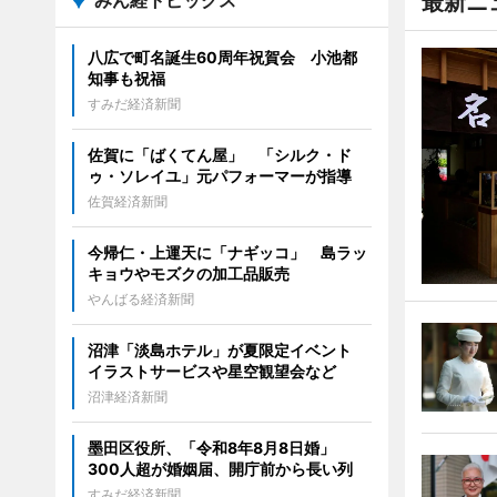
みん経トピックス
最新ニ
八広で町名誕生60周年祝賀会 小池都
知事も祝福
すみだ経済新聞
佐賀に「ばくてん屋」 「シルク・ド
ゥ・ソレイユ」元パフォーマーが指導
佐賀経済新聞
今帰仁・上運天に「ナギッコ」 島ラッ
キョウやモズクの加工品販売
やんばる経済新聞
沼津「淡島ホテル」が夏限定イベント
イラストサービスや星空観望会など
沼津経済新聞
墨田区役所、「令和8年8月8日婚」
300人超が婚姻届、開庁前から長い列
すみだ経済新聞