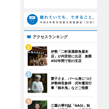
アクセスランキング
伊勢「二軒茶屋餅角屋本
店」が内宮前に出店 創業
450年間で初の支店
愛子さま、パール身につけ
伊勢神宮参拝 式年遷宮行
事「御木曳」などご視察
三重の季刊誌「NAGI」秋