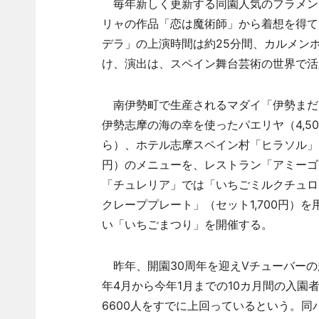
毎年新しく更新する同園人気のフラメン
リャの作品「恋は魔術師」から着想を得て
デラ」の上演時間は約25分間、カルメンホ
け、演出は、スペイン舞台芸術の世界で活
南伊勢町で生産されるマダイ「伊勢まだ
伊勢志摩の海の幸を使ったパエリヤ（4,5
ら）、ホテル志摩スペイン村「ヒラソル」で
円）のメニューを、レストラン「アミーゴ
「チュレリア」では「いちごミルクチュロ
クレーププレート」（セット1,700円）
い「いちごまつり」を開催する。
昨年、開園30周年を迎えVチューバーの
年4月から今年1月までの10カ月間の入園者
6600人をすでに上回っているという。同