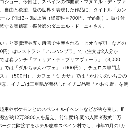
コショー。今回は、スペインの作曲家・マヌエル・デ・ファ
、自由と欲望、愛の世界を表現した作品に。タイトル「カン
ールで1日2～3回上演（鑑賞料＝700円、予約制）。振り付
躍する舞踏家・振付師のダニエル・ドーニャさん。
い」と英虞湾や五ヶ所湾で生産される「ヒオウギ貝」などの
00円）はレストラン「アルハンブラ」で（注文は2人分か
は春ランチ「フェリア・デ・プリマヴェーラ」（3,000
」では「ダルちゃんパフェ」（900円）、チュロス専門店
ス」（500円）、カフェ「ミ カサ」では「かおりのいちごの
を用意。イチゴは三重県が開発したイチゴ品種「かおり野」を使
起用やポケモンとのスペシャルイベントなどが功を奏し、昨
数が約12万3800人を超え、前年度1年間の入園者数約11万
パークに隣接するホテル志摩スペイン村でも、昨年11月の1カ