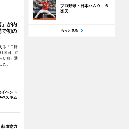
プロ野球・日本ハム０―６
楽天
店」が内
間で初の
もっと見る
迎える「二軒
8月6日、伊
らい町」通
した。
のイベント
Pやスキム
、献血協力