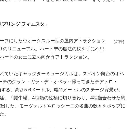
。
プリング フィエスタ」
ーフにしたウオークスルー型の屋内アトラクション
［広告］
ぶりのリニューアル。ハート型の魔法の杖を手に不思
ハートの女王に立ち向かうアトラクション。
れていたキャラクターミュージカルは、スペイン舞台のオペ
ーテのグラン・ガラ・デ・オペラ～帰ってきたテアトロ・
演する。高さ5.6メートル、幅11メートルのステージ背景が、
廷」「闘牛場」4種類の絵柄に切り替わり、4種類合わせた約
演出した。モーツァルトやロッシーニの名曲の数々をポップに
た。