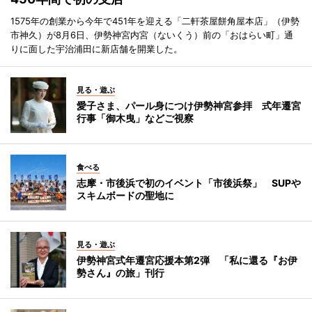
1575年の創業から今年で451年を迎える「二軒茶屋餅角屋本店」（伊勢
市神久）が8月6日、伊勢神宮内宮（ないくう）前の「おはらい町」通
りに面した宇治浦田に新店舗を開業した。
見る・遊ぶ
愛子さま、パール身につけ伊勢神宮参拝 式年遷宮
行事「御木曳」などご視察
食べる
志摩・市後浜で初のイベント「市後浜祭」 SUPや
スキムボードの聖地に
見る・遊ぶ
伊勢神宮式年遷宮応援本第2弾 「私に還る『お伊
勢さん』の旅」刊行