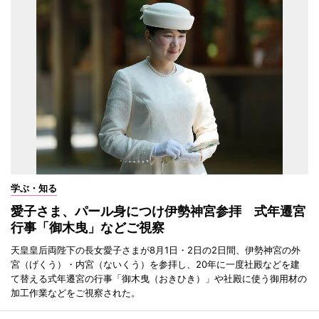
学ぶ・知る
愛子さま、パール身につけ伊勢神宮参拝 式年遷宮
行事「御木曳」などご視察
天皇皇后両陛下の長女愛子さまが8月1日・2日の2日間、伊勢神宮の外
宮（げくう）・内宮（ないくう）を参拝し、20年に一度社殿などを建
て替える式年遷宮の行事「御木曳（おきひき）」や社殿に使う御用材の
加工作業などをご視察された。