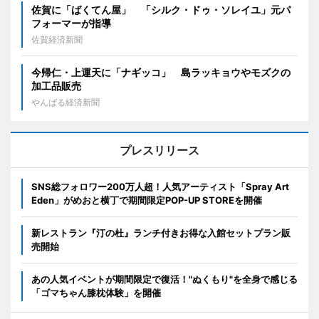
佐賀に「ばくてん屋」 「シルク・ドゥ・ソレイユ」元パ
フォーマーが指導
佐賀経済新聞
今帰仁・上運天に「ナギッコ」 島ラッキョウやモズクの
加工品販売
やんばる経済新聞
プレスリリース
SNS総フォロワー200万人超！人気アーティスト「Spray Art
Eden」がめおと横丁で期間限定POP-UP STOREを開催
新レストラン『汀の杜』ランチ付きお得な入館セットプラン販
売開始
あの人気イベントが期間限定で復活！"ぬくもり"を全身で感じる
「ゴマちゃん膝枕体験」を開催