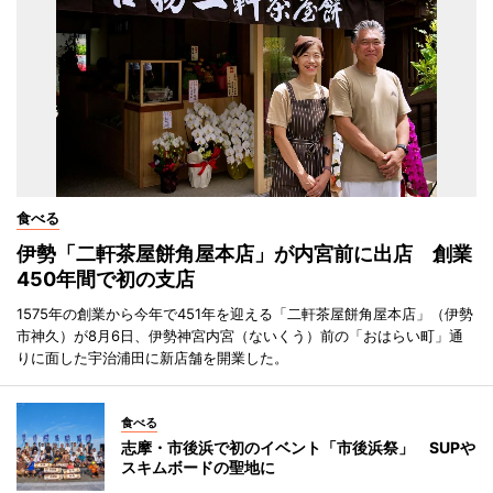
食べる
伊勢「二軒茶屋餅角屋本店」が内宮前に出店 創業
450年間で初の支店
1575年の創業から今年で451年を迎える「二軒茶屋餅角屋本店」（伊勢
市神久）が8月6日、伊勢神宮内宮（ないくう）前の「おはらい町」通
りに面した宇治浦田に新店舗を開業した。
食べる
志摩・市後浜で初のイベント「市後浜祭」 SUPや
スキムボードの聖地に