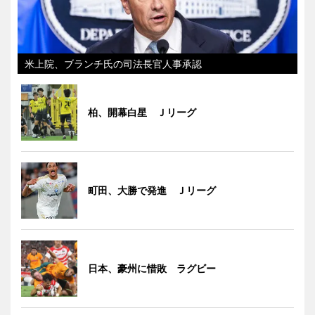
米上院、ブランチ氏の司法長官人事承認
柏、開幕白星 Ｊリーグ
町田、大勝で発進 Ｊリーグ
日本、豪州に惜敗 ラグビー