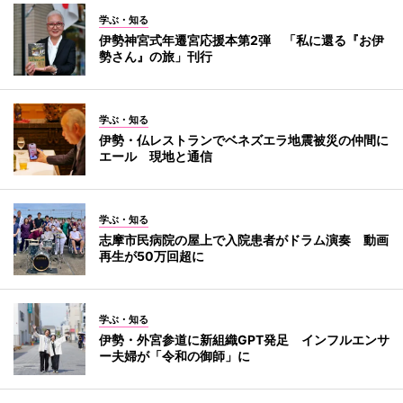
学ぶ・知る
伊勢神宮式年遷宮応援本第2弾 「私に還る『お伊
勢さん』の旅」刊行
学ぶ・知る
伊勢・仏レストランでベネズエラ地震被災の仲間に
エール 現地と通信
学ぶ・知る
志摩市民病院の屋上で入院患者がドラム演奏 動画
再生が50万回超に
学ぶ・知る
伊勢・外宮参道に新組織GPT発足 インフルエンサ
ー夫婦が「令和の御師」に