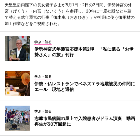
天皇皇后両陛下の長女愛子さまが8月1日・2日の2日間、伊勢神宮の外
宮（げくう）・内宮（ないくう）を参拝し、20年に一度社殿などを建
て替える式年遷宮の行事「御木曳（おきひき）」や社殿に使う御用材の
加工作業などをご視察された。
学ぶ・知る
伊勢神宮式年遷宮応援本第2弾 「私に還る『お伊
勢さん』の旅」刊行
学ぶ・知る
伊勢・仏レストランでベネズエラ地震被災の仲間に
エール 現地と通信
学ぶ・知る
志摩市民病院の屋上で入院患者がドラム演奏 動画
再生が50万回超に