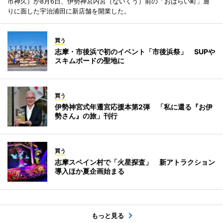
市神久）が8月6日、伊勢神宮内宮（ないくう）前の「おはらい町」通
りに面した宇治浦田に新店舗を開業した。
買う
志摩・市後浜で初のイベント「市後浜祭」 SUPや
スキムボードの聖地に
買う
伊勢神宮式年遷宮応援本第2弾 「私に還る『お伊
勢さん』の旅」刊行
買う
志摩スペイン村で「火星探査」 新アトラクション
導入ほか夏企画始まる
もっと見る