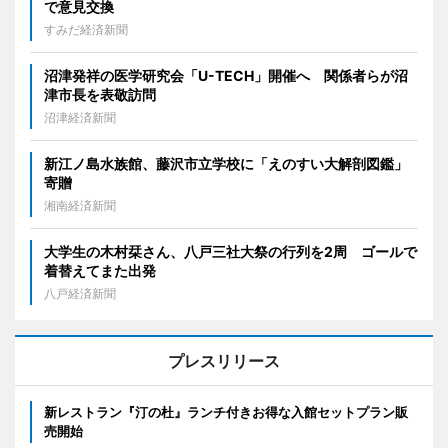
で意見交換
すみだ経済新聞
沼津発祥の医学研究会「U-TECH」開催へ 関係者らが沼
津市長を表敬訪問
沼津経済新聞
新江ノ島水族館、藤沢市立学校に「えのすい大解剖図鑑」
寄贈
湘南経済新聞
大学生の木村栞さん、八戸三社大祭の行列を2周 ゴールで
着替えてまた出発
八戸経済新聞
プレスリリース
新レストラン『汀の杜』ランチ付きお得な入館セットプラン販
売開始