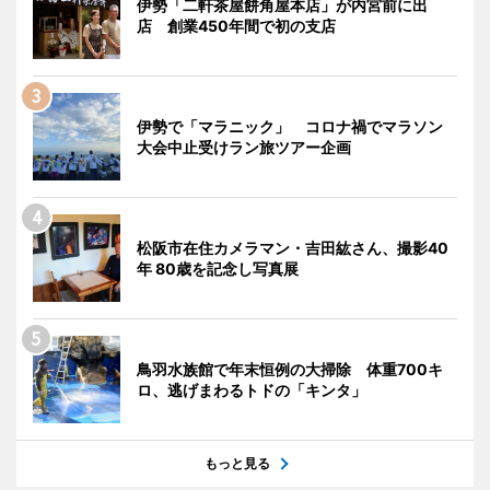
伊勢「二軒茶屋餅角屋本店」が内宮前に出
店 創業450年間で初の支店
伊勢で「マラニック」 コロナ禍でマラソン
大会中止受けラン旅ツアー企画
松阪市在住カメラマン・吉田紘さん、撮影40
年 80歳を記念し写真展
鳥羽水族館で年末恒例の大掃除 体重700キ
ロ、逃げまわるトドの「キンタ」
もっと見る