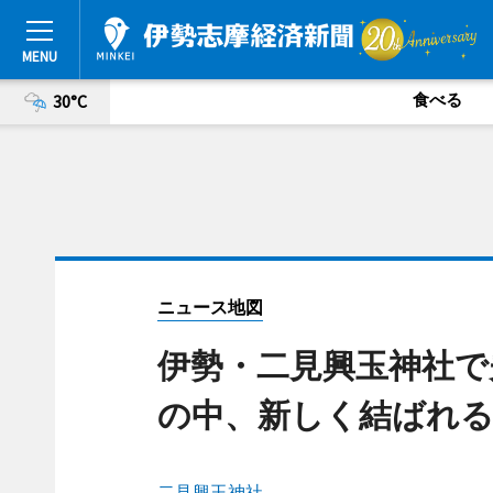
食べる
30°C
ニュース地図
伊勢・二見興玉神社で
の中、新しく結ばれ
二見興玉神社