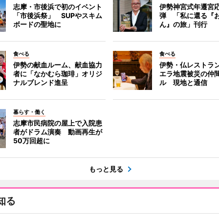
志摩・市後浜で初のイベント
伊勢神宮式年遷宮
「市後浜祭」 SUPやスキム
弾 「私に還る『
ボードの聖地に
ん』の旅」刊行
食べる
食べる
伊勢の献血ルーム、献血協力
伊勢・仏レストラ
者に「なかむら珈琲」オリジ
エラ地震被災の仲
ナルブレンド進呈
ル 現地と通信
暮らす・働く
志摩市民病院の屋上で入院患
者がドラム演奏 動画再生が
50万回超に
もっと見る
知る