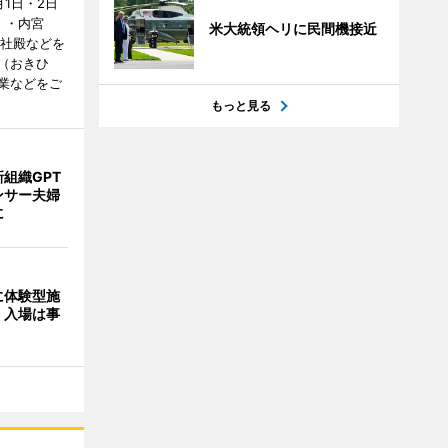
1日・2日
）・内宮
米大統領ヘリに民間機接近
度社殿などを
（おきひ
業などをご
もっと見る
組織GPT
ンサー夫婦
に
に体験型施
 入場は事