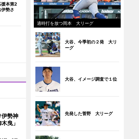
応援本第2
お伊勢さ
適時打を放つ岡本 大リーグ
大谷、今季初の２発 大リ
ーグ
大谷、イメージ調査で１位
先発した菅野 大リーグ
け伊勢神
御木曳」