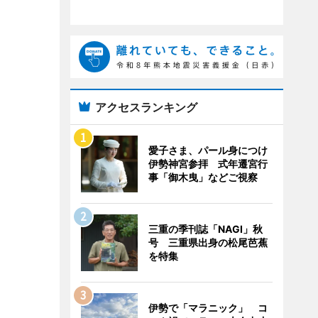
アクセスランキング
愛子さま、パール身につけ
伊勢神宮参拝 式年遷宮行
事「御木曳」などご視察
三重の季刊誌「NAGI」秋
号 三重県出身の松尾芭蕉
を特集
伊勢で「マラニック」 コ