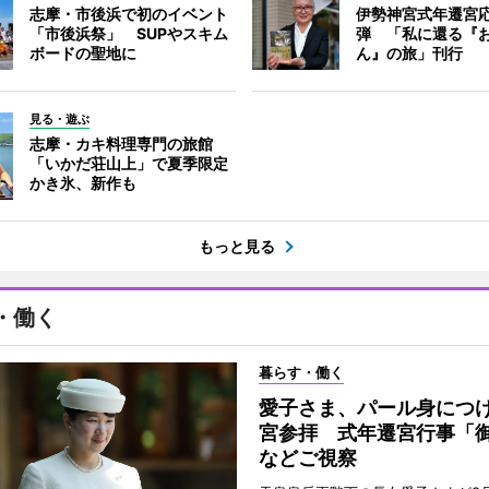
志摩・市後浜で初のイベント
伊勢神宮式年遷宮
「市後浜祭」 SUPやスキム
弾 「私に還る『
ボードの聖地に
ん』の旅」刊行
見る・遊ぶ
志摩・カキ料理専門の旅館
「いかだ荘山上」で夏季限定
かき氷、新作も
もっと見る
・働く
暮らす・働く
愛子さま、パール身につ
宮参拝 式年遷宮行事「
などご視察