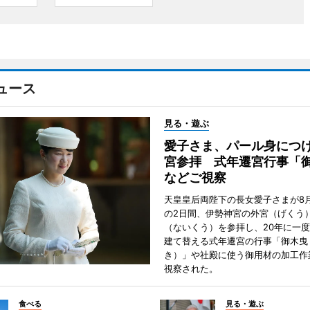
ュース
見る・遊ぶ
愛子さま、パール身につ
宮参拝 式年遷宮行事「
などご視察
天皇皇后両陛下の長女愛子さまが8月
の2日間、伊勢神宮の外宮（げくう
（ないくう）を参拝し、20年に一
建て替える式年遷宮の行事「御木曳
き）」や社殿に使う御用材の加工作
視察された。
食べる
見る・遊ぶ