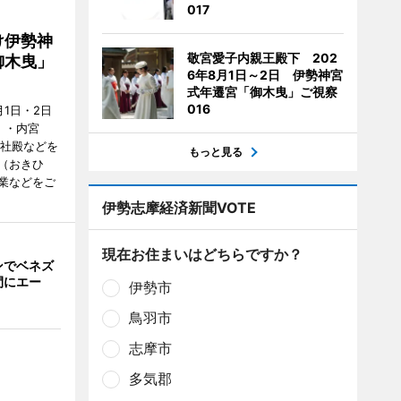
017
け伊勢神
敬宮愛子内親王殿下 202
御木曳」
6年8月1日～2日 伊勢神宮
式年遷宮「御木曳」ご視察
016
1日・2日
）・内宮
度社殿などを
もっと見る
（おきひ
業などをご
伊勢志摩経済新聞VOTE
現在お住まいはどちらですか？
ンでベネズ
間にエー
伊勢市
鳥羽市
志摩市
多気郡