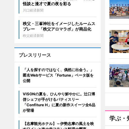
怪談と漫才で夏の夜を彩る
川口経済新聞
秩父・三峯神社をイメージしたルームス
プレー 「秩父アロマラボ」が商品化
秩父経済新聞
プレスリリース
「人を探すのではなく、偶然に出会う。」
匿名Webサービス「Fortune」ベータ版を
公開
VISONの夏を、ひんやり鮮やかに。辻口博
啓シェフが手がけるパティスリー
「Confiture H」に夏の新作スイーツ全6品
が登場
学ぶ・
【志摩観光ホテル】～伊勢志摩の風土を映