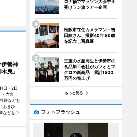
ロナ禍でマラソン大会中止
受けラン旅ツアー企画
松阪市在住カメラマン・吉
田紘さん、撮影40年 80歳
を記念し写真展
三重の水産高生と伊勢市の
け伊勢神
食品加工会社がカツオとマ
御木曳」
グロの新商品 累計1500
万円の売上げ
1日・2日
もっと見る
）・内宮
度社殿などを
（おきひ
フォトフラッシュ
業などをご