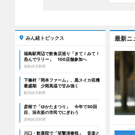
みん経トピックス
最新ニ
福島駅周辺で飲食店巡り「きて！みて！
呑んでラリー」 100店舗参加へ
福島経済新聞
下條村「岡本ファーム」、黒スイカ収穫
最盛期 少雨高温で甘み強く
飯田経済新聞
彦根で「ゆかたまつり」 今年で30回
目、浴衣姿の市民でにぎわう
彦根経済新聞
川口・歓喜院で「笑撃演奏怪」 音楽と