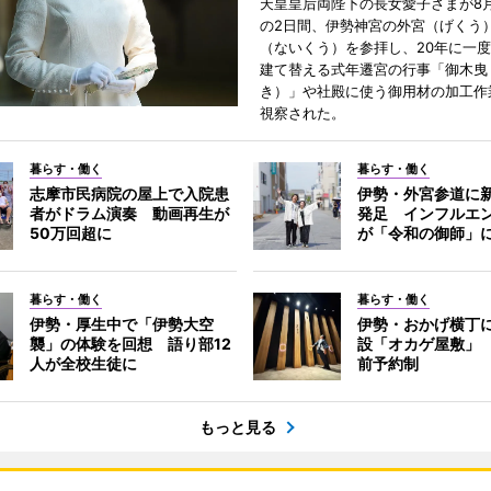
天皇皇后両陛下の長女愛子さまが8月
の2日間、伊勢神宮の外宮（げくう
（ないくう）を参拝し、20年に一
建て替える式年遷宮の行事「御木曳
き）」や社殿に使う御用材の加工作
視察された。
暮らす・働く
暮らす・働く
志摩市民病院の屋上で入院患
伊勢・外宮参道に新
者がドラム演奏 動画再生が
発足 インフルエ
50万回超に
が「令和の御師」
暮らす・働く
暮らす・働く
伊勢・厚生中で「伊勢大空
伊勢・おかげ横丁
襲」の体験を回想 語り部12
設「オカゲ屋敷」
人が全校生徒に
前予約制
もっと見る