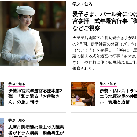
学ぶ・知る
愛子さま、パール身につ
宮参拝 式年遷宮行事「
などご視察
天皇皇后両陛下の長女愛子さまが8月
の2日間、伊勢神宮の外宮（げくう
（ないくう）を参拝し、20年に一
建て替える式年遷宮の行事「御木曳
き）」や社殿に使う御用材の加工作
視察された。
学ぶ・知る
学ぶ・知る
伊勢神宮式年遷宮応援本第2
伊勢・仏レストラ
弾 「私に還る『お伊勢さ
エラ地震被災の仲
ん』の旅」刊行
ル 現地と通信
学ぶ・知る
志摩市民病院の屋上で入院患
者がドラム演奏 動画再生が