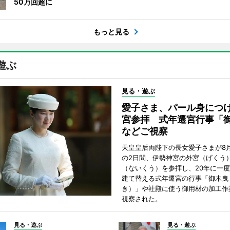
50万回超に
もっと見る
遊ぶ
見る・遊ぶ
愛子さま、パール身につ
宮参拝 式年遷宮行事「
などご視察
天皇皇后両陛下の長女愛子さまが8月
の2日間、伊勢神宮の外宮（げくう
（ないくう）を参拝し、20年に一
建て替える式年遷宮の行事「御木曳
き）」や社殿に使う御用材の加工作
視察された。
見る・遊ぶ
見る・遊ぶ