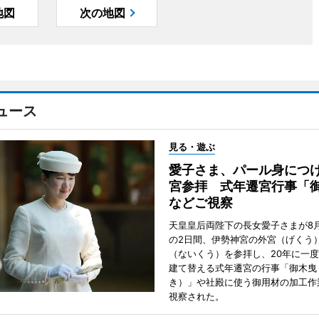
地図
次の地図
ュース
見る・遊ぶ
愛子さま、パール身につ
宮参拝 式年遷宮行事「
などご視察
天皇皇后両陛下の長女愛子さまが8月
の2日間、伊勢神宮の外宮（げくう
（ないくう）を参拝し、20年に一
建て替える式年遷宮の行事「御木曳
き）」や社殿に使う御用材の加工作
視察された。