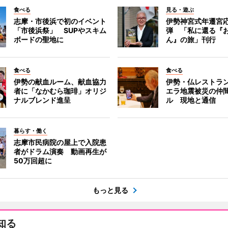
食べる
見る・遊ぶ
志摩・市後浜で初のイベント
伊勢神宮式年遷宮
「市後浜祭」 SUPやスキム
弾 「私に還る『
ボードの聖地に
ん』の旅」刊行
食べる
食べる
伊勢の献血ルーム、献血協力
伊勢・仏レストラ
者に「なかむら珈琲」オリジ
エラ地震被災の仲
ナルブレンド進呈
ル 現地と通信
暮らす・働く
志摩市民病院の屋上で入院患
者がドラム演奏 動画再生が
50万回超に
もっと見る
知る