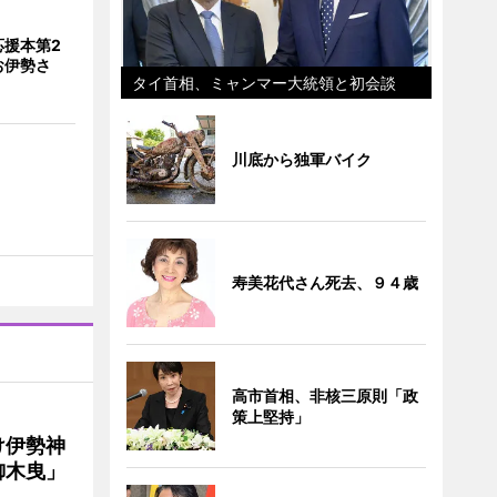
応援本第2
お伊勢さ
タイ首相、ミャンマー大統領と初会談
川底から独軍バイク
寿美花代さん死去、９４歳
高市首相、非核三原則「政
策上堅持」
け伊勢神
御木曳」