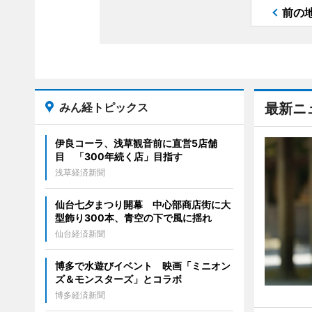
前の
みん経トピックス
最新ニ
伊良コーラ、浅草観音前に直営5店舗
目 「300年続く店」目指す
浅草経済新聞
仙台七夕まつり開幕 中心部商店街に大
型飾り300本、青空の下で風に揺れ
仙台経済新聞
博多で水遊びイベント 映画「ミニオン
ズ＆モンスターズ」とコラボ
博多経済新聞