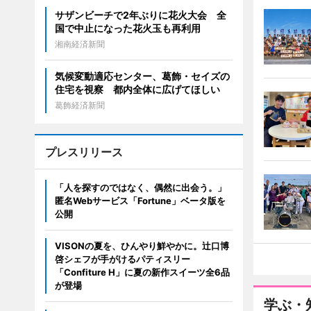
サザンビーチで2年ぶりに花火大会 全
国で中止になった花火玉も再利用
湘南経済新聞
気候変動適応センター、葛飾・セイズの
住宅を視察 都内全体に広げてほしい
葛飾経済新聞
プレスリリース
「人を探すのではなく、偶然に出会う。」
匿名Webサービス「Fortune」ベータ版を
公開
VISONの夏を、ひんやり鮮やかに。辻口博
啓シェフが手がけるパティスリー
「Confiture H」に夏の新作スイーツ全6品
が登場
学ぶ・