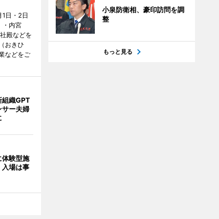
小泉防衛相、豪印訪問を調
1日・2日
整
）・内宮
度社殿などを
（おきひ
もっと見る
業などをご
組織GPT
ンサー夫婦
に
に体験型施
 入場は事