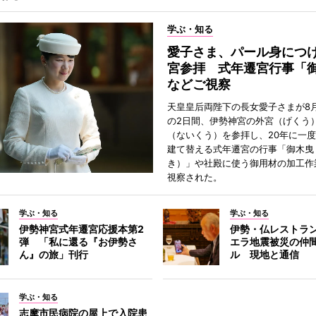
学ぶ・知る
愛子さま、パール身につ
宮参拝 式年遷宮行事「
などご視察
天皇皇后両陛下の長女愛子さまが8月
の2日間、伊勢神宮の外宮（げくう
（ないくう）を参拝し、20年に一
建て替える式年遷宮の行事「御木曳
き）」や社殿に使う御用材の加工作
視察された。
学ぶ・知る
学ぶ・知る
伊勢神宮式年遷宮応援本第2
伊勢・仏レストラ
弾 「私に還る『お伊勢さ
エラ地震被災の仲
ん』の旅」刊行
ル 現地と通信
学ぶ・知る
志摩市民病院の屋上で入院患