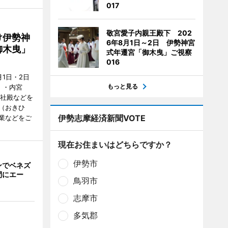
017
敬宮愛子内親王殿下 202
け伊勢神
6年8月1日～2日 伊勢神宮
御木曳」
式年遷宮「御木曳」ご視察
016
1日・2日
もっと見る
）・内宮
度社殿などを
（おきひ
伊勢志摩経済新聞VOTE
業などをご
現在お住まいはどちらですか？
伊勢市
ンでベネズ
間にエー
鳥羽市
志摩市
多気郡