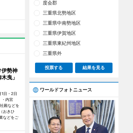
度会郡
三重県北勢地区
三重県中南勢地区
三重県伊賀地区
三重県東紀州地区
三重県外
投票する
結果を見る
け伊勢神
御木曳」
ワールドフォトニュース
1日・2日
）・内宮
度社殿などを
（おきひ
業などをご