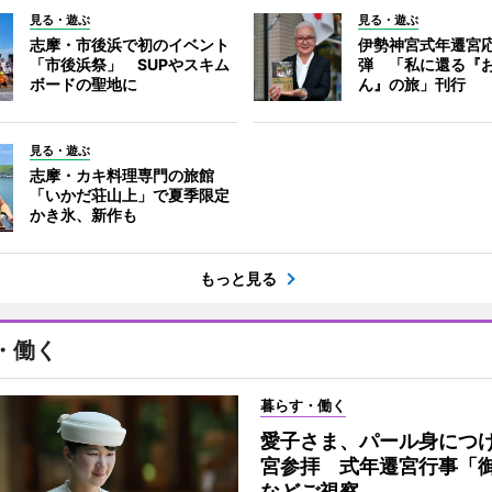
見る・遊ぶ
見る・遊ぶ
志摩・市後浜で初のイベント
伊勢神宮式年遷宮
「市後浜祭」 SUPやスキム
弾 「私に還る『
ボードの聖地に
ん』の旅」刊行
見る・遊ぶ
志摩・カキ料理専門の旅館
「いかだ荘山上」で夏季限定
かき氷、新作も
もっと見る
・働く
暮らす・働く
愛子さま、パール身につ
宮参拝 式年遷宮行事「
などご視察