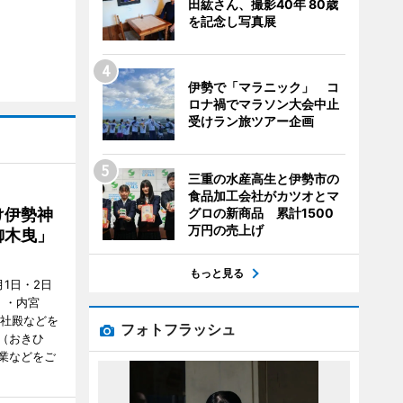
田紘さん、撮影40年 80歳
を記念し写真展
伊勢で「マラニック」 コ
ロナ禍でマラソン大会中止
受けラン旅ツアー企画
三重の水産高生と伊勢市の
食品加工会社がカツオとマ
グロの新商品 累計1500
け伊勢神
万円の売上げ
御木曳」
もっと見る
1日・2日
）・内宮
度社殿などを
フォトフラッシュ
（おきひ
業などをご