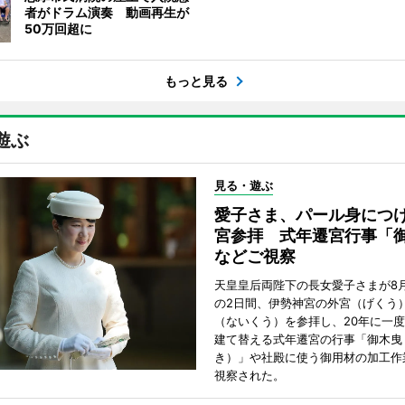
者がドラム演奏 動画再生が
50万回超に
もっと見る
遊ぶ
見る・遊ぶ
愛子さま、パール身につ
宮参拝 式年遷宮行事「
などご視察
天皇皇后両陛下の長女愛子さまが8月
の2日間、伊勢神宮の外宮（げくう
（ないくう）を参拝し、20年に一
建て替える式年遷宮の行事「御木曳
き）」や社殿に使う御用材の加工作
視察された。