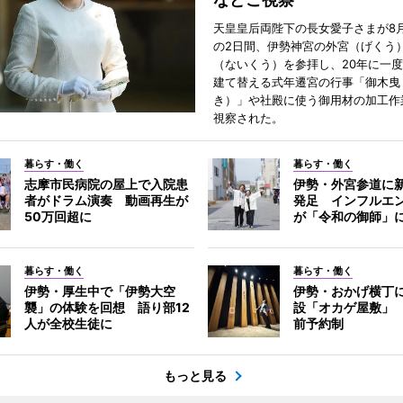
天皇皇后両陛下の長女愛子さまが8月
の2日間、伊勢神宮の外宮（げくう
（ないくう）を参拝し、20年に一
建て替える式年遷宮の行事「御木曳
き）」や社殿に使う御用材の加工作
視察された。
暮らす・働く
暮らす・働く
志摩市民病院の屋上で入院患
伊勢・外宮参道に新
者がドラム演奏 動画再生が
発足 インフルエ
50万回超に
が「令和の御師」
暮らす・働く
暮らす・働く
伊勢・厚生中で「伊勢大空
伊勢・おかげ横丁
襲」の体験を回想 語り部12
設「オカゲ屋敷」
人が全校生徒に
前予約制
もっと見る