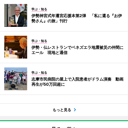
学ぶ・知る
伊勢神宮式年遷宮応援本第2弾 「私に還る『お伊
勢さん』の旅」刊行
学ぶ・知る
伊勢・仏レストランでベネズエラ地震被災の仲間に
エール 現地と通信
学ぶ・知る
志摩市民病院の屋上で入院患者がドラム演奏 動画
再生が50万回超に
もっと見る