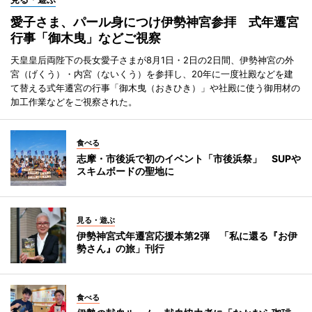
愛子さま、パール身につけ伊勢神宮参拝 式年遷宮
行事「御木曳」などご視察
天皇皇后両陛下の長女愛子さまが8月1日・2日の2日間、伊勢神宮の外
宮（げくう）・内宮（ないくう）を参拝し、20年に一度社殿などを建
て替える式年遷宮の行事「御木曳（おきひき）」や社殿に使う御用材の
加工作業などをご視察された。
食べる
志摩・市後浜で初のイベント「市後浜祭」 SUPや
スキムボードの聖地に
見る・遊ぶ
伊勢神宮式年遷宮応援本第2弾 「私に還る『お伊
勢さん』の旅」刊行
食べる