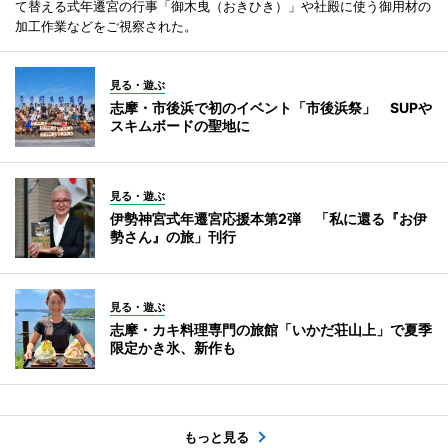
て替える式年遷宮の行事「御木曳（おきひき）」や社殿に使う御用材の
加工作業などをご視察された。
見る・遊ぶ
志摩・市後浜で初のイベント「市後浜祭」 SUPや
スキムボードの聖地に
見る・遊ぶ
伊勢神宮式年遷宮応援本第2弾 「私に還る『お伊
勢さん』の旅」刊行
見る・遊ぶ
志摩・カキ料理専門の旅館「いかだ荘山上」で夏季
限定かき氷、新作も
もっと見る