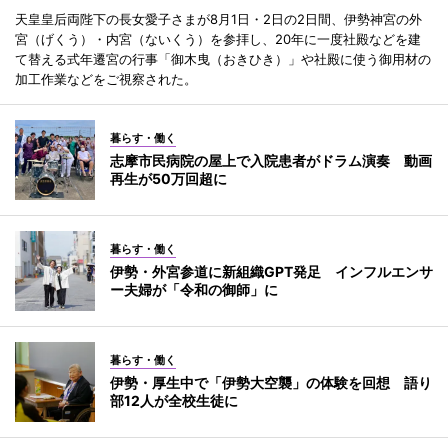
天皇皇后両陛下の長女愛子さまが8月1日・2日の2日間、伊勢神宮の外
宮（げくう）・内宮（ないくう）を参拝し、20年に一度社殿などを建
て替える式年遷宮の行事「御木曳（おきひき）」や社殿に使う御用材の
加工作業などをご視察された。
暮らす・働く
志摩市民病院の屋上で入院患者がドラム演奏 動画
再生が50万回超に
暮らす・働く
伊勢・外宮参道に新組織GPT発足 インフルエンサ
ー夫婦が「令和の御師」に
暮らす・働く
伊勢・厚生中で「伊勢大空襲」の体験を回想 語り
部12人が全校生徒に