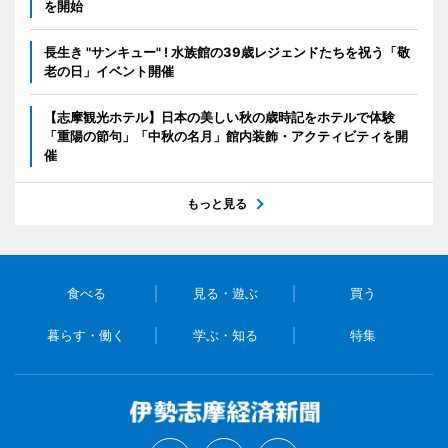
を開始
長生き "サンキュー" ! 水族館の39歳レジェンドたちを祝う「敬
老の日」イベント開催
【志摩観光ホテル】日本の美しい秋の歳時記をホテルで体験
「重陽の節句」「中秋の名月」館内装飾・アクティビティを開
催
もっと見る
食べる
見る・遊ぶ
買う
暮らす・働く
学ぶ・知る
特集