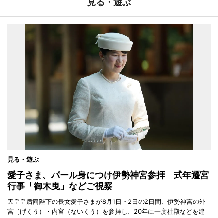
見る・遊ぶ
見る・遊ぶ
愛子さま、パール身につけ伊勢神宮参拝 式年遷宮
行事「御木曳」などご視察
天皇皇后両陛下の長女愛子さまが8月1日・2日の2日間、伊勢神宮の外
宮（げくう）・内宮（ないくう）を参拝し、20年に一度社殿などを建