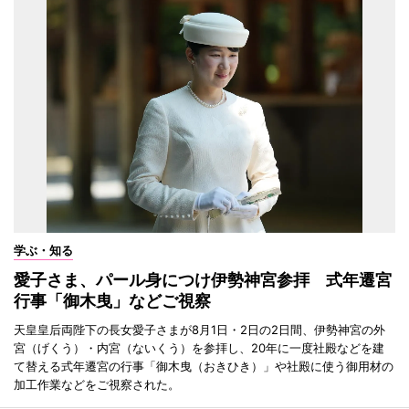
学ぶ・知る
愛子さま、パール身につけ伊勢神宮参拝 式年遷宮
行事「御木曳」などご視察
天皇皇后両陛下の長女愛子さまが8月1日・2日の2日間、伊勢神宮の外
宮（げくう）・内宮（ないくう）を参拝し、20年に一度社殿などを建
て替える式年遷宮の行事「御木曳（おきひき）」や社殿に使う御用材の
加工作業などをご視察された。