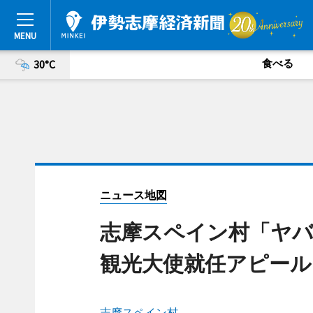
食べる
30°C
ニュース地図
志摩スペイン村「ヤバ
観光大使就任アピール
志摩スペイン村