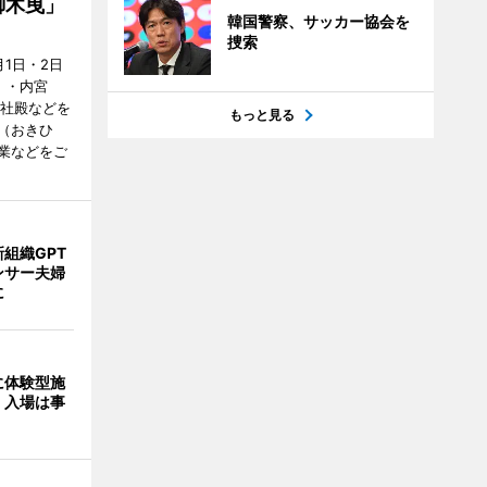
御木曳」
韓国警察、サッカー協会を
捜索
1日・2日
）・内宮
度社殿などを
もっと見る
（おきひ
業などをご
組織GPT
ンサー夫婦
に
に体験型施
 入場は事