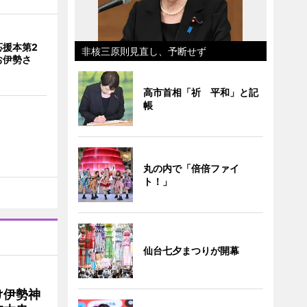
応援本第2
非核三原則見直し、予断せず
お伊勢さ
高市首相「祈 平和」と記
帳
丸の内で「倍倍ファイ
ト！」
仙台七夕まつりが開幕
け伊勢神