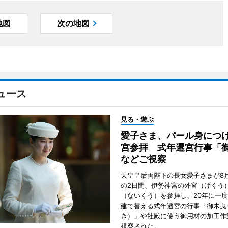
地図
次の地図
ュース
見る・遊ぶ
愛子さま、パール身につ
宮参拝 式年遷宮行事「
などご視察
天皇皇后両陛下の長女愛子さまが8月
の2日間、伊勢神宮の外宮（げくう
（ないくう）を参拝し、20年に一
建て替える式年遷宮の行事「御木曳
き）」や社殿に使う御用材の加工作
視察された。