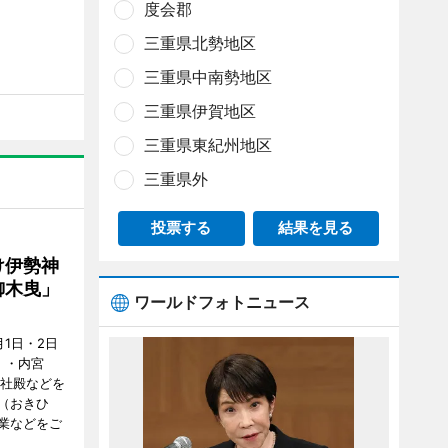
度会郡
三重県北勢地区
三重県中南勢地区
三重県伊賀地区
三重県東紀州地区
三重県外
投票する
結果を見る
け伊勢神
御木曳」
ワールドフォトニュース
1日・2日
）・内宮
度社殿などを
（おきひ
業などをご