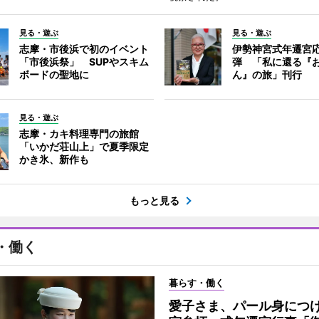
見る・遊ぶ
見る・遊ぶ
志摩・市後浜で初のイベント
伊勢神宮式年遷宮
「市後浜祭」 SUPやスキム
弾 「私に還る『
ボードの聖地に
ん』の旅」刊行
見る・遊ぶ
志摩・カキ料理専門の旅館
「いかだ荘山上」で夏季限定
かき氷、新作も
もっと見る
・働く
暮らす・働く
愛子さま、パール身につ