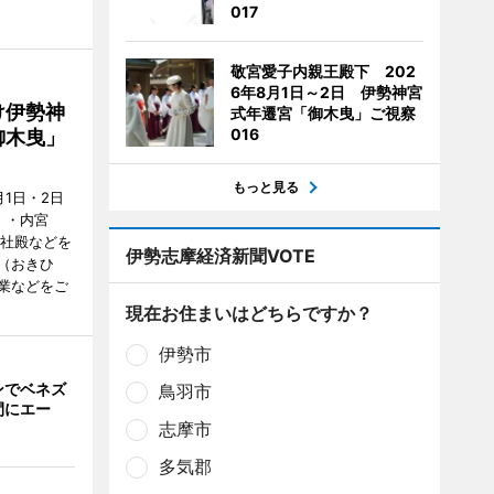
017
敬宮愛子内親王殿下 202
6年8月1日～2日 伊勢神宮
け伊勢神
式年遷宮「御木曳」ご視察
016
御木曳」
もっと見る
1日・2日
）・内宮
度社殿などを
伊勢志摩経済新聞VOTE
（おきひ
業などをご
現在お住まいはどちらですか？
伊勢市
ンでベネズ
鳥羽市
間にエー
志摩市
多気郡