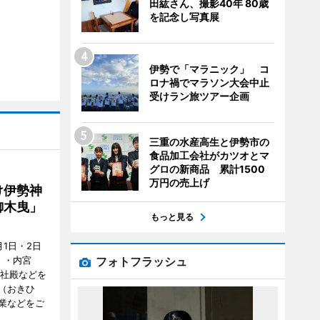
田紘さん、撮影40年 80歳
を記念し写真展
伊勢で「マラニック」 コ
ロナ禍でマラソン大会中止
受けラン旅ツアー企画
三重の水産高生と伊勢市の
食品加工会社がカツオとマ
グロの新商品 累計1500
万円の売上げ
け伊勢神
御木曳」
もっと見る
1日・2日
フォトフラッシュ
）・内宮
度社殿などを
（おきひ
業などをご