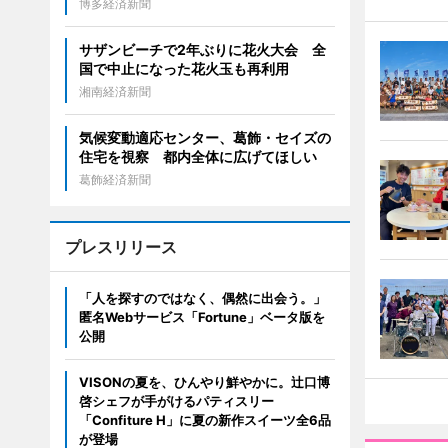
博多経済新聞
サザンビーチで2年ぶりに花火大会 全
国で中止になった花火玉も再利用
湘南経済新聞
気候変動適応センター、葛飾・セイズの
住宅を視察 都内全体に広げてほしい
葛飾経済新聞
プレスリリース
「人を探すのではなく、偶然に出会う。」
匿名Webサービス「Fortune」ベータ版を
公開
VISONの夏を、ひんやり鮮やかに。辻口博
啓シェフが手がけるパティスリー
「Confiture H」に夏の新作スイーツ全6品
が登場