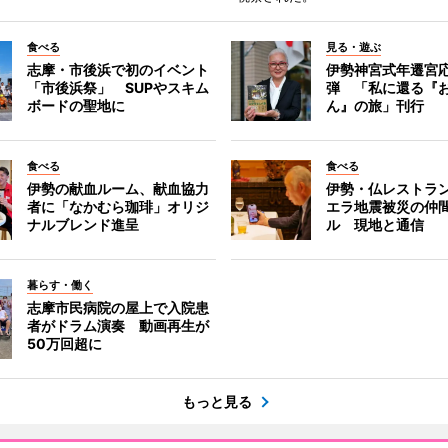
食べる
見る・遊ぶ
志摩・市後浜で初のイベント
伊勢神宮式年遷宮
「市後浜祭」 SUPやスキム
弾 「私に還る『
ボードの聖地に
ん』の旅」刊行
食べる
食べる
伊勢の献血ルーム、献血協力
伊勢・仏レストラ
者に「なかむら珈琲」オリジ
エラ地震被災の仲
ナルブレンド進呈
ル 現地と通信
暮らす・働く
志摩市民病院の屋上で入院患
者がドラム演奏 動画再生が
50万回超に
もっと見る