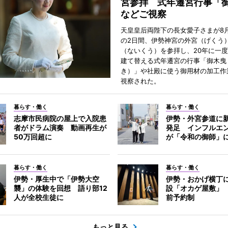
宮参拝 式年遷宮行事「
などご視察
天皇皇后両陛下の長女愛子さまが8月
の2日間、伊勢神宮の外宮（げくう
（ないくう）を参拝し、20年に一
建て替える式年遷宮の行事「御木曳
き）」や社殿に使う御用材の加工作
視察された。
暮らす・働く
暮らす・働く
志摩市民病院の屋上で入院患
伊勢・外宮参道に新
者がドラム演奏 動画再生が
発足 インフルエ
50万回超に
が「令和の御師」
暮らす・働く
暮らす・働く
伊勢・厚生中で「伊勢大空
伊勢・おかげ横丁
襲」の体験を回想 語り部12
設「オカゲ屋敷」
人が全校生徒に
前予約制
もっと見る