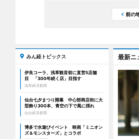
前の
みん経トピックス
最新ニ
伊良コーラ、浅草観音前に直営5店舗
目 「300年続く店」目指す
浅草経済新聞
仙台七夕まつり開幕 中心部商店街に大
型飾り300本、青空の下で風に揺れ
仙台経済新聞
博多で水遊びイベント 映画「ミニオン
ズ＆モンスターズ」とコラボ