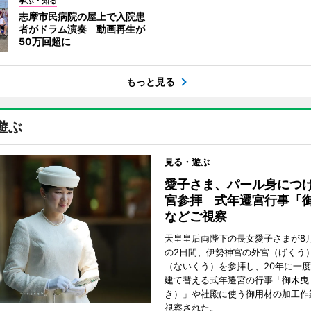
学ぶ・知る
志摩市民病院の屋上で入院患
者がドラム演奏 動画再生が
50万回超に
もっと見る
遊ぶ
見る・遊ぶ
愛子さま、パール身につ
宮参拝 式年遷宮行事「
などご視察
天皇皇后両陛下の長女愛子さまが8月
の2日間、伊勢神宮の外宮（げくう
（ないくう）を参拝し、20年に一
建て替える式年遷宮の行事「御木曳
き）」や社殿に使う御用材の加工作
視察された。