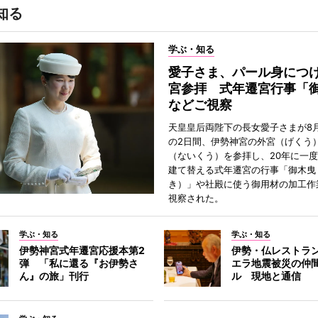
知る
学ぶ・知る
愛子さま、パール身につ
宮参拝 式年遷宮行事「
などご視察
天皇皇后両陛下の長女愛子さまが8月
の2日間、伊勢神宮の外宮（げくう
（ないくう）を参拝し、20年に一
建て替える式年遷宮の行事「御木曳
き）」や社殿に使う御用材の加工作
視察された。
学ぶ・知る
学ぶ・知る
伊勢神宮式年遷宮応援本第2
伊勢・仏レストラ
弾 「私に還る『お伊勢さ
エラ地震被災の仲
ん』の旅」刊行
ル 現地と通信