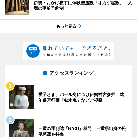
伊勢・おかげ横丁に体験型施設「オカゲ屋敷」 入
場は事前予約制
もっと見る
アクセスランキング
愛子さま、パール身につけ伊勢神宮参拝 式
年遷宮行事「御木曳」などご視察
三重の季刊誌「NAGI」秋号 三重県出身の松
尾芭蕉を特集