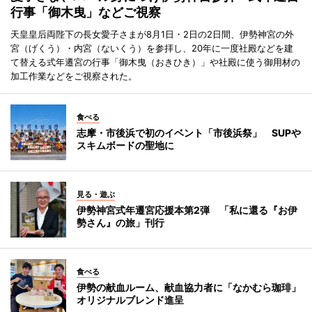
行事「御木曳」などご視察
天皇皇后両陛下の長女愛子さまが8月1日・2日の2日間、伊勢神宮の外
宮（げくう）・内宮（ないくう）を参拝し、20年に一度社殿などを建
て替える式年遷宮の行事「御木曳（おきひき）」や社殿に使う御用材の
加工作業などをご視察された。
食べる
志摩・市後浜で初のイベント「市後浜祭」 SUPや
スキムボードの聖地に
見る・遊ぶ
伊勢神宮式年遷宮応援本第2弾 「私に還る『お伊
勢さん』の旅」刊行
食べる
伊勢の献血ルーム、献血協力者に「なかむら珈琲」
オリジナルブレンド進呈