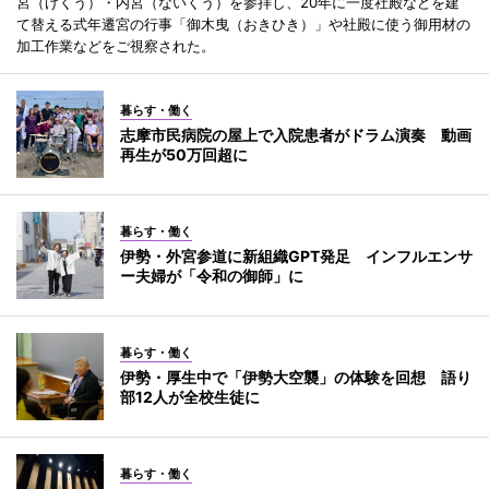
宮（げくう）・内宮（ないくう）を参拝し、20年に一度社殿などを建
て替える式年遷宮の行事「御木曳（おきひき）」や社殿に使う御用材の
加工作業などをご視察された。
暮らす・働く
志摩市民病院の屋上で入院患者がドラム演奏 動画
再生が50万回超に
暮らす・働く
伊勢・外宮参道に新組織GPT発足 インフルエンサ
ー夫婦が「令和の御師」に
暮らす・働く
伊勢・厚生中で「伊勢大空襲」の体験を回想 語り
部12人が全校生徒に
暮らす・働く