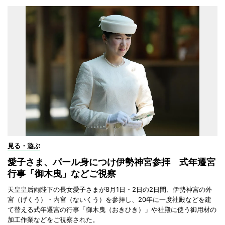
見る・遊ぶ
愛子さま、パール身につけ伊勢神宮参拝 式年遷宮
行事「御木曳」などご視察
天皇皇后両陛下の長女愛子さまが8月1日・2日の2日間、伊勢神宮の外
宮（げくう）・内宮（ないくう）を参拝し、20年に一度社殿などを建
て替える式年遷宮の行事「御木曳（おきひき）」や社殿に使う御用材の
加工作業などをご視察された。