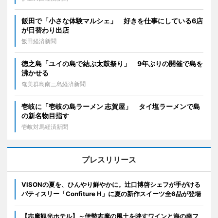
飯田で「小さな体験マルシェ」 好きを仕事にしている6店
が日替わり出店
飯田経済新聞
徳之島「ユイの島で結ぶ太鼓祭り」 9年ぶりの開催で島を
沸かせる
奄美群島南三島経済新聞
壱岐に「壱岐の島ラーメン 志賀屋」 タイ塩ラーメンで島
の新名物目指す
壱岐対馬経済新聞
プレスリリース
VISONの夏を、ひんやり鮮やかに。辻口博啓シェフが手がける
パティスリー「Confiture H」に夏の新作スイーツ全6品が登場
【志摩観光ホテル】～伊勢志摩の風土を映すワインと海の幸フ