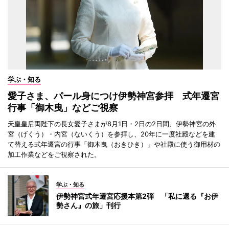
学ぶ・知る
愛子さま、パール身につけ伊勢神宮参拝 式年遷宮
行事「御木曳」などご視察
天皇皇后両陛下の長女愛子さまが8月1日・2日の2日間、伊勢神宮の外
宮（げくう）・内宮（ないくう）を参拝し、20年に一度社殿などを建
て替える式年遷宮の行事「御木曳（おきひき）」や社殿に使う御用材の
加工作業などをご視察された。
学ぶ・知る
伊勢神宮式年遷宮応援本第2弾 「私に還る『お伊
勢さん』の旅」刊行