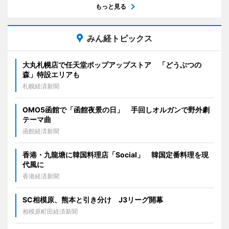
もっと見る
みん経トピックス
大丸札幌店で任天堂ポップアップストア 「どうぶつの
森」特設エリアも
札幌経済新聞
OMO5函館で「函館夜景の日」 手回しオルガンで野外劇
テーマ曲
函館経済新聞
香港・九龍塘に韓国料理店「Social」 韓国定番料理を現
代風に
香港経済新聞
SC相模原、熊本と引き分け J3リーグ開幕
相模原町田経済新聞