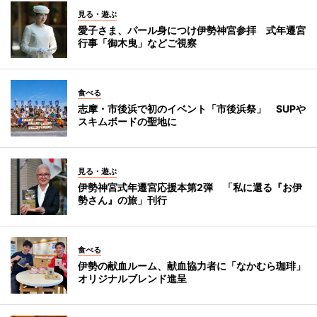
見る・遊ぶ
愛子さま、パール身につけ伊勢神宮参拝 式年遷宮
行事「御木曳」などご視察
食べる
志摩・市後浜で初のイベント「市後浜祭」 SUPや
スキムボードの聖地に
見る・遊ぶ
伊勢神宮式年遷宮応援本第2弾 「私に還る『お伊
勢さん』の旅」刊行
食べる
伊勢の献血ルーム、献血協力者に「なかむら珈琲」
オリジナルブレンド進呈