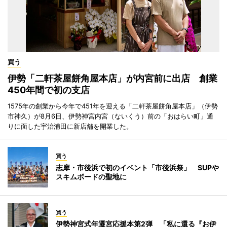
買う
伊勢「二軒茶屋餅角屋本店」が内宮前に出店 創業
450年間で初の支店
1575年の創業から今年で451年を迎える「二軒茶屋餅角屋本店」（伊勢
市神久）が8月6日、伊勢神宮内宮（ないくう）前の「おはらい町」通
りに面した宇治浦田に新店舗を開業した。
買う
志摩・市後浜で初のイベント「市後浜祭」 SUPや
スキムボードの聖地に
買う
伊勢神宮式年遷宮応援本第2弾 「私に還る『お伊