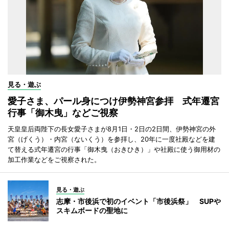
見る・遊ぶ
愛子さま、パール身につけ伊勢神宮参拝 式年遷宮
行事「御木曳」などご視察
天皇皇后両陛下の長女愛子さまが8月1日・2日の2日間、伊勢神宮の外
宮（げくう）・内宮（ないくう）を参拝し、20年に一度社殿などを建
て替える式年遷宮の行事「御木曳（おきひき）」や社殿に使う御用材の
加工作業などをご視察された。
見る・遊ぶ
志摩・市後浜で初のイベント「市後浜祭」 SUPや
スキムボードの聖地に