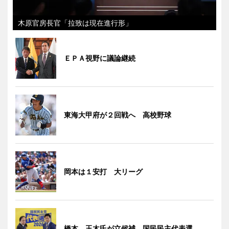
木原官房長官「拉致は現在進行形」
ＥＰＡ視野に議論継続
東海大甲府が２回戦へ 高校野球
岡本は１安打 大リーグ
橋本、玉木氏が立候補 国民民主代表選