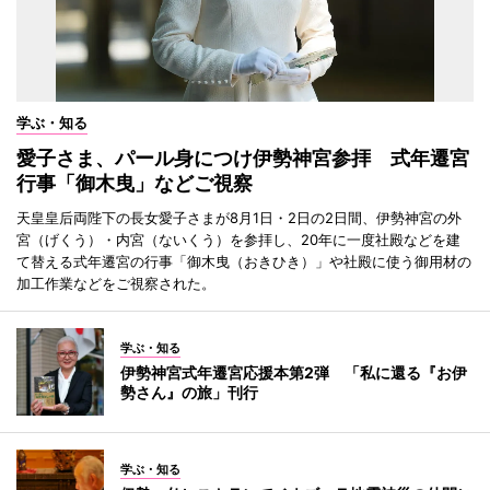
学ぶ・知る
愛子さま、パール身につけ伊勢神宮参拝 式年遷宮
行事「御木曳」などご視察
天皇皇后両陛下の長女愛子さまが8月1日・2日の2日間、伊勢神宮の外
宮（げくう）・内宮（ないくう）を参拝し、20年に一度社殿などを建
て替える式年遷宮の行事「御木曳（おきひき）」や社殿に使う御用材の
加工作業などをご視察された。
学ぶ・知る
伊勢神宮式年遷宮応援本第2弾 「私に還る『お伊
勢さん』の旅」刊行
学ぶ・知る