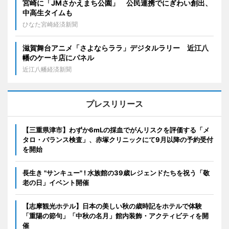
宮崎に「JMさかえまち公園」 公民連携でにぎわい創出、
中高生タイムも
ひなた宮崎経済新聞
滋賀舞台アニメ「さよならララ」デジタルラリー 近江八
幡のケーキ店にパネル
近江八幡経済新聞
プレスリリース
【三重県津市】わずか6mLの採血でがんリスクを評価する「メ
タロ・バランス検査」、赤塚クリニックにて9月以降の予約受付
を開始
長生き "サンキュー" ! 水族館の39歳レジェンドたちを祝う「敬
老の日」イベント開催
【志摩観光ホテル】日本の美しい秋の歳時記をホテルで体験
「重陽の節句」「中秋の名月」館内装飾・アクティビティを開
催