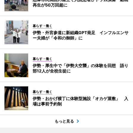
再生が50万回超に
暮らす・働く
伊勢・外宮参道に新組織GPT発足 インフルエンサ
ー夫婦が「令和の御師」に
暮らす・働く
伊勢・厚生中で「伊勢大空襲」の体験を回想 語り
部12人が全校生徒に
暮らす・働く
伊勢・おかげ横丁に体験型施設「オカゲ屋敷」 入
場は事前予約制
もっと見る