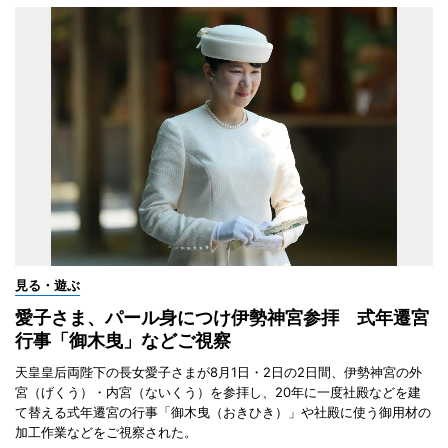
見る・遊ぶ
愛子さま、パール身につけ伊勢神宮参拝 式年遷宮
行事「御木曳」などご視察
天皇皇后両陛下の長女愛子さまが8月1日・2日の2日間、伊勢神宮の外
宮（げくう）・内宮（ないくう）を参拝し、20年に一度社殿などを建
て替える式年遷宮の行事「御木曳（おきひき）」や社殿に使う御用材の
加工作業などをご視察された。