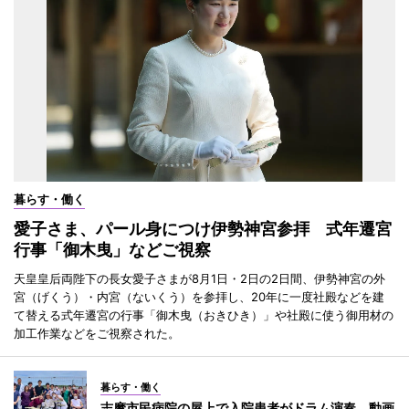
暮らす・働く
愛子さま、パール身につけ伊勢神宮参拝 式年遷宮
行事「御木曳」などご視察
天皇皇后両陛下の長女愛子さまが8月1日・2日の2日間、伊勢神宮の外
宮（げくう）・内宮（ないくう）を参拝し、20年に一度社殿などを建
て替える式年遷宮の行事「御木曳（おきひき）」や社殿に使う御用材の
加工作業などをご視察された。
暮らす・働く
志摩市民病院の屋上で入院患者がドラム演奏 動画