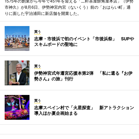
1575年の創業から今年で451年を迎える「二軒茶屋餅角屋本店」（伊勢
市神久）が8月6日、伊勢神宮内宮（ないくう）前の「おはらい町」通
りに面した宇治浦田に新店舗を開業した。
買う
志摩・市後浜で初のイベント「市後浜祭」 SUPや
スキムボードの聖地に
買う
伊勢神宮式年遷宮応援本第2弾 「私に還る『お伊
勢さん』の旅」刊行
買う
志摩スペイン村で「火星探査」 新アトラクション
導入ほか夏企画始まる