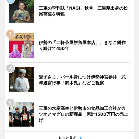
三重の季刊誌「NAGI」秋号 三重県出身の松
尾芭蕉を特集
伊勢の「二軒茶屋餅角屋本店」、きなこ餅作
り続けて450年
愛子さま、パール身につけ伊勢神宮参拝 式
年遷宮行事「御木曳」などご視察
三重の水産高生と伊勢市の食品加工会社がカ
ツオとマグロの新商品 累計1500万円の売上
げ
もっと見る