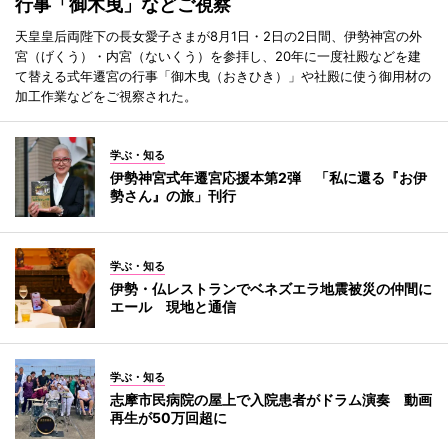
行事「御木曳」などご視察
天皇皇后両陛下の長女愛子さまが8月1日・2日の2日間、伊勢神宮の外
宮（げくう）・内宮（ないくう）を参拝し、20年に一度社殿などを建
て替える式年遷宮の行事「御木曳（おきひき）」や社殿に使う御用材の
加工作業などをご視察された。
学ぶ・知る
伊勢神宮式年遷宮応援本第2弾 「私に還る『お伊
勢さん』の旅」刊行
学ぶ・知る
伊勢・仏レストランでベネズエラ地震被災の仲間に
エール 現地と通信
学ぶ・知る
志摩市民病院の屋上で入院患者がドラム演奏 動画
再生が50万回超に