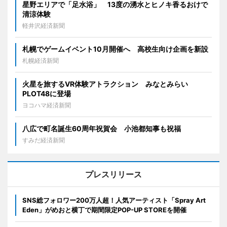
星野エリアで「足水浴」 13度の湧水とヒノキ香るおけで
清涼体験
軽井沢経済新聞
札幌でゲームイベント10月開催へ 高校生向け企画を新設
札幌経済新聞
火星を旅するVR体験アトラクション みなとみらい
PLOT48に登場
ヨコハマ経済新聞
八広で町名誕生60周年祝賀会 小池都知事も祝福
すみだ経済新聞
プレスリリース
SNS総フォロワー200万人超！人気アーティスト「Spray Art
Eden」がめおと横丁で期間限定POP-UP STOREを開催