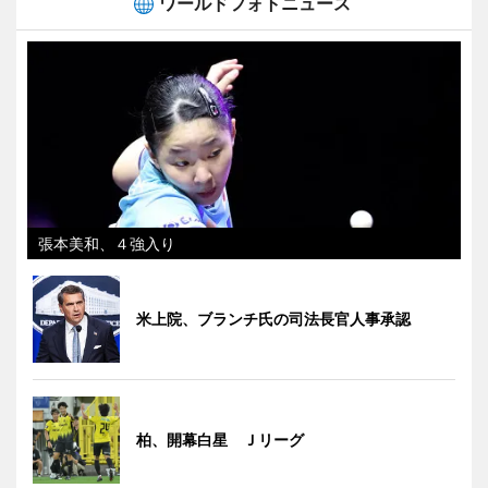
ワールドフォトニュース
張本美和、４強入り
米上院、ブランチ氏の司法長官人事承認
柏、開幕白星 Ｊリーグ