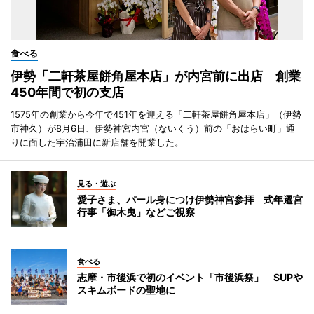
食べる
伊勢「二軒茶屋餅角屋本店」が内宮前に出店 創業
450年間で初の支店
1575年の創業から今年で451年を迎える「二軒茶屋餅角屋本店」（伊勢
市神久）が8月6日、伊勢神宮内宮（ないくう）前の「おはらい町」通
りに面した宇治浦田に新店舗を開業した。
見る・遊ぶ
愛子さま、パール身につけ伊勢神宮参拝 式年遷宮
行事「御木曳」などご視察
食べる
志摩・市後浜で初のイベント「市後浜祭」 SUPや
スキムボードの聖地に