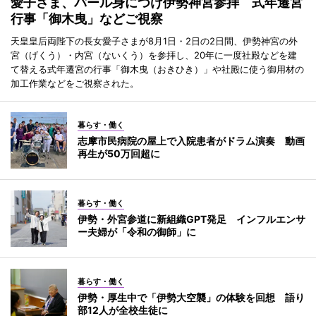
愛子さま、パール身につけ伊勢神宮参拝 式年遷宮
行事「御木曳」などご視察
天皇皇后両陛下の長女愛子さまが8月1日・2日の2日間、伊勢神宮の外
宮（げくう）・内宮（ないくう）を参拝し、20年に一度社殿などを建
て替える式年遷宮の行事「御木曳（おきひき）」や社殿に使う御用材の
加工作業などをご視察された。
暮らす・働く
志摩市民病院の屋上で入院患者がドラム演奏 動画
再生が50万回超に
暮らす・働く
伊勢・外宮参道に新組織GPT発足 インフルエンサ
ー夫婦が「令和の御師」に
暮らす・働く
伊勢・厚生中で「伊勢大空襲」の体験を回想 語り
部12人が全校生徒に