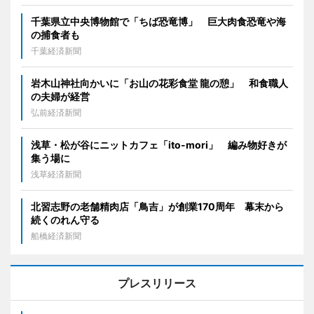
千葉県立中央博物館で「ちば恐竜博」 巨大肉食恐竜や海
の捕食者も
千葉経済新聞
岩木山神社向かいに「お山の花彩食堂 龍の憩」 和食職人
の夫婦が経営
弘前経済新聞
浅草・松が谷にニットカフェ「ito-mori」 編み物好きが
集う場に
浅草経済新聞
北習志野の老舗精肉店「鳥吉」が創業170周年 幕末から
続くのれん守る
船橋経済新聞
プレスリリース