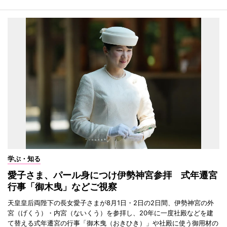
学ぶ・知る
愛子さま、パール身につけ伊勢神宮参拝 式年遷宮
行事「御木曳」などご視察
天皇皇后両陛下の長女愛子さまが8月1日・2日の2日間、伊勢神宮の外
宮（げくう）・内宮（ないくう）を参拝し、20年に一度社殿などを建
て替える式年遷宮の行事「御木曳（おきひき）」や社殿に使う御用材の