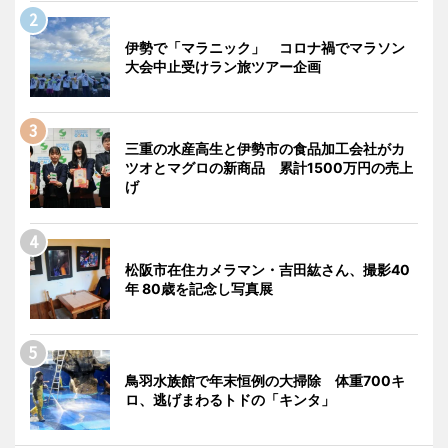
伊勢で「マラニック」 コロナ禍でマラソン
大会中止受けラン旅ツアー企画
三重の水産高生と伊勢市の食品加工会社がカ
ツオとマグロの新商品 累計1500万円の売上
げ
松阪市在住カメラマン・吉田紘さん、撮影40
年 80歳を記念し写真展
鳥羽水族館で年末恒例の大掃除 体重700キ
ロ、逃げまわるトドの「キンタ」