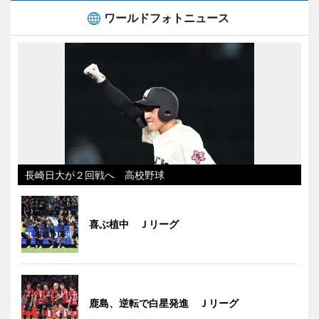
ワールドフォトニュース
長崎日大が２回戦へ 高校野球
喜ぶ植中 Ｊリーグ
鹿島、逆転で白星発進 Ｊリーグ