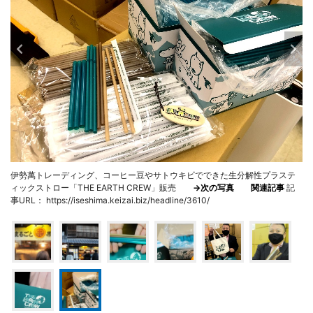
伊勢萬トレーディング、コーヒー豆やサトウキビでできた生分解性プラステ
ィックストロー「THE EARTH CREW」販売
→次の写真
関連記事
記
事URL： https://iseshima.keizai.biz/headline/3610/