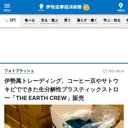
32°C
食べる
見る・遊ぶ
買う
暮らす・働く
学ぶ・知る
フォトフラッシュ
2021.06.14
伊勢萬トレーディング、コーヒー豆やサトウ
キビでできた生分解性プラスティックストロ
ー「THE EARTH CREW」販売