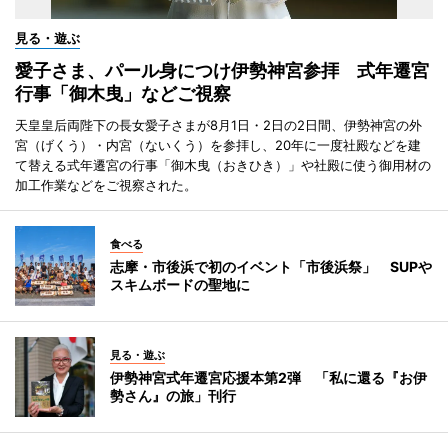
見る・遊ぶ
愛子さま、パール身につけ伊勢神宮参拝 式年遷宮
行事「御木曳」などご視察
天皇皇后両陛下の長女愛子さまが8月1日・2日の2日間、伊勢神宮の外
宮（げくう）・内宮（ないくう）を参拝し、20年に一度社殿などを建
て替える式年遷宮の行事「御木曳（おきひき）」や社殿に使う御用材の
加工作業などをご視察された。
食べる
志摩・市後浜で初のイベント「市後浜祭」 SUPや
スキムボードの聖地に
見る・遊ぶ
伊勢神宮式年遷宮応援本第2弾 「私に還る『お伊
勢さん』の旅」刊行