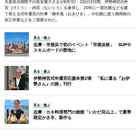
天皇皇后両陛下の長女愛子さまが8月1日・2日の2日間、伊勢神宮の外
宮（げくう）・内宮（ないくう）を参拝し、20年に一度社殿などを建
て替える式年遷宮の行事「御木曳（おきひき）」や社殿に使う御用材の
加工作業などをご視察された。
見る・遊ぶ
志摩・市後浜で初のイベント「市後浜祭」 SUPや
スキムボードの聖地に
見る・遊ぶ
伊勢神宮式年遷宮応援本第2弾 「私に還る『お伊
勢さん』の旅」刊行
見る・遊ぶ
志摩・カキ料理専門の旅館「いかだ荘山上」で夏季
限定かき氷、新作も