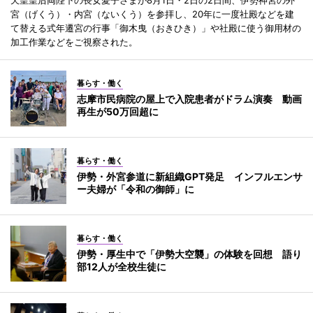
宮（げくう）・内宮（ないくう）を参拝し、20年に一度社殿などを建
て替える式年遷宮の行事「御木曳（おきひき）」や社殿に使う御用材の
加工作業などをご視察された。
暮らす・働く
志摩市民病院の屋上で入院患者がドラム演奏 動画
再生が50万回超に
暮らす・働く
伊勢・外宮参道に新組織GPT発足 インフルエンサ
ー夫婦が「令和の御師」に
暮らす・働く
伊勢・厚生中で「伊勢大空襲」の体験を回想 語り
部12人が全校生徒に