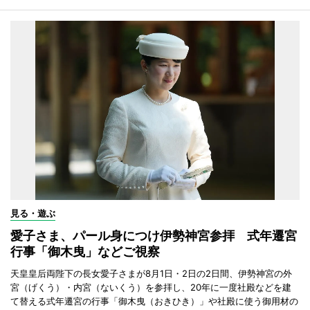
見る・遊ぶ
愛子さま、パール身につけ伊勢神宮参拝 式年遷宮
行事「御木曳」などご視察
天皇皇后両陛下の長女愛子さまが8月1日・2日の2日間、伊勢神宮の外
宮（げくう）・内宮（ないくう）を参拝し、20年に一度社殿などを建
て替える式年遷宮の行事「御木曳（おきひき）」や社殿に使う御用材の