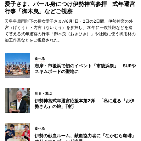
愛子さま、パール身につけ伊勢神宮参拝 式年遷宮
行事「御木曳」などご視察
天皇皇后両陛下の長女愛子さまが8月1日・2日の2日間、伊勢神宮の外
宮（げくう）・内宮（ないくう）を参拝し、20年に一度社殿などを建
て替える式年遷宮の行事「御木曳（おきひき）」や社殿に使う御用材の
加工作業などをご視察された。
食べる
志摩・市後浜で初のイベント「市後浜祭」 SUPや
スキムボードの聖地に
見る・遊ぶ
伊勢神宮式年遷宮応援本第2弾 「私に還る『お伊
勢さん』の旅」刊行
食べる
伊勢の献血ルーム、献血協力者に「なかむら珈琲」