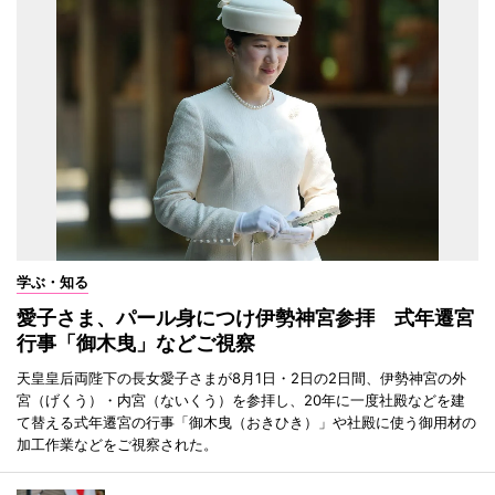
学ぶ・知る
愛子さま、パール身につけ伊勢神宮参拝 式年遷宮
行事「御木曳」などご視察
天皇皇后両陛下の長女愛子さまが8月1日・2日の2日間、伊勢神宮の外
宮（げくう）・内宮（ないくう）を参拝し、20年に一度社殿などを建
て替える式年遷宮の行事「御木曳（おきひき）」や社殿に使う御用材の
加工作業などをご視察された。