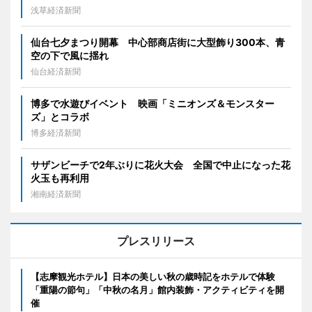
浅草経済新聞
仙台七夕まつり開幕 中心部商店街に大型飾り300本、青
空の下で風に揺れ
仙台経済新聞
博多で水遊びイベント 映画「ミニオンズ＆モンスター
ズ」とコラボ
博多経済新聞
サザンビーチで2年ぶりに花火大会 全国で中止になった花
火玉も再利用
湘南経済新聞
プレスリリース
【志摩観光ホテル】日本の美しい秋の歳時記をホテルで体験
「重陽の節句」「中秋の名月」館内装飾・アクティビティを開
催