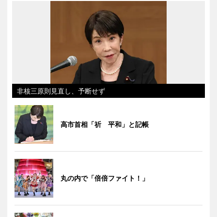
非核三原則見直し、予断せず
高市首相「祈 平和」と記帳
丸の内で「倍倍ファイト！」