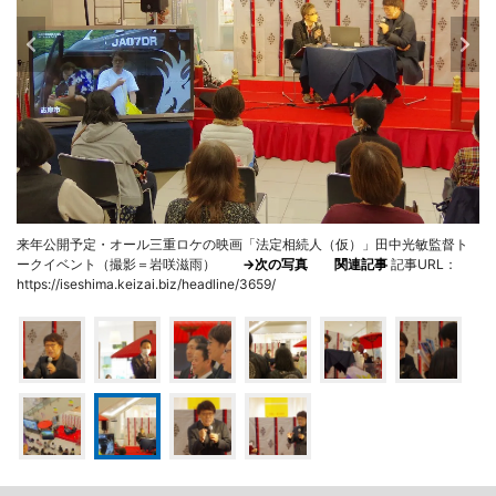
来年公開予定・オール三重ロケの映画「法定相続人（仮）」田中光敏監督ト
ークイベント（撮影＝岩咲滋雨）
→次の写真
関連記事
記事URL：
https://iseshima.keizai.biz/headline/3659/