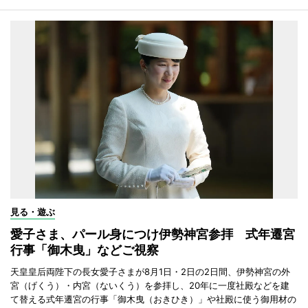
見る・遊ぶ
愛子さま、パール身につけ伊勢神宮参拝 式年遷宮
行事「御木曳」などご視察
天皇皇后両陛下の長女愛子さまが8月1日・2日の2日間、伊勢神宮の外
宮（げくう）・内宮（ないくう）を参拝し、20年に一度社殿などを建
て替える式年遷宮の行事「御木曳（おきひき）」や社殿に使う御用材の