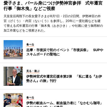
愛子さま、パール身につけ伊勢神宮参拝 式年遷宮
行事「御木曳」などご視察
天皇皇后両陛下の長女愛子さまが8月1日・2日の2日間、伊勢神宮の外
宮（げくう）・内宮（ないくう）を参拝し、20年に一度社殿などを建
て替える式年遷宮の行事「御木曳（おきひき）」や社殿に使う御用材の
加工作業などをご視察された。
食べる
志摩・市後浜で初のイベント「市後浜祭」 SUPや
スキムボードの聖地に
見る・遊ぶ
伊勢神宮式年遷宮応援本第2弾 「私に還る『お伊
勢さん』の旅」刊行
食べる
伊勢の献血ルーム、献血協力者に「なかむら珈琲」