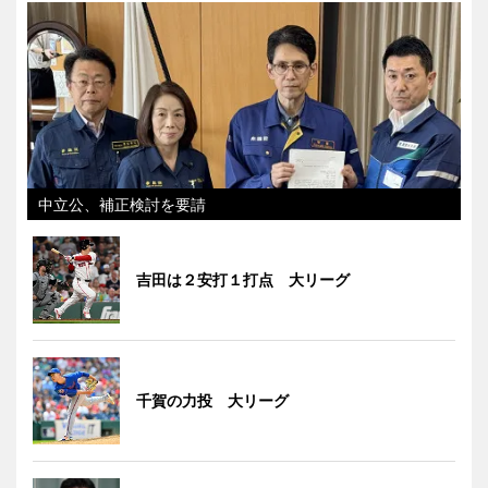
中立公、補正検討を要請
吉田は２安打１打点 大リーグ
千賀の力投 大リーグ