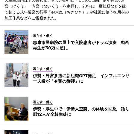
宮（げくう）・内宮（ないくう）を参拝し、20年に一度社殿などを建
て替える式年遷宮の行事「御木曳（おきひき）」や社殿に使う御用材の
加工作業などをご視察された。
暮らす・働く
志摩市民病院の屋上で入院患者がドラム演奏 動画
再生が50万回超に
暮らす・働く
伊勢・外宮参道に新組織GPT発足 インフルエンサ
ー夫婦が「令和の御師」に
暮らす・働く
伊勢・厚生中で「伊勢大空襲」の体験を回想 語り
部12人が全校生徒に