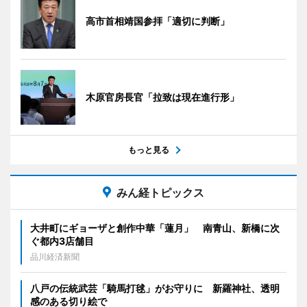
高市首相靖国参拝「適切に判断」
木原官房長官「拉致は現在進行形」
もっと見る
みん経トピックス
大井町にギョーザと創作中華「蓮月」 南青山、新橋に次
ぐ都内3店舗目
品川経済新聞
八戸の伝統武芸「騎馬打毬」がお守りに 新羅神社、透明
感のある切り絵で