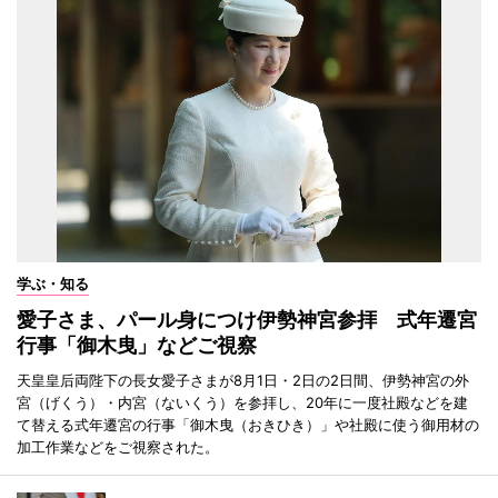
学ぶ・知る
愛子さま、パール身につけ伊勢神宮参拝 式年遷宮
行事「御木曳」などご視察
天皇皇后両陛下の長女愛子さまが8月1日・2日の2日間、伊勢神宮の外
宮（げくう）・内宮（ないくう）を参拝し、20年に一度社殿などを建
て替える式年遷宮の行事「御木曳（おきひき）」や社殿に使う御用材の
加工作業などをご視察された。