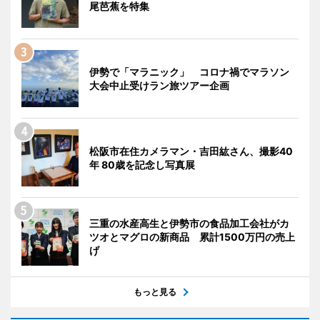
尾芭蕉を特集
伊勢で「マラニック」 コロナ禍でマラソン
大会中止受けラン旅ツアー企画
松阪市在住カメラマン・吉田紘さん、撮影40
年 80歳を記念し写真展
三重の水産高生と伊勢市の食品加工会社がカ
ツオとマグロの新商品 累計1500万円の売上
げ
もっと見る