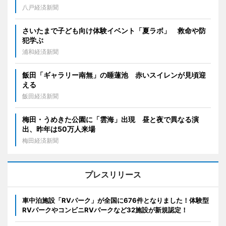
八戸経済新聞
さいたまで子ども向け体験イベント「夏ラボ」 救命や防
犯学ぶ
浦和経済新聞
飯田「ギャラリー南無」の睡蓮池 赤いスイレンが見頃迎
える
飯田経済新聞
梅田・うめきた公園に「雲海」出現 昼と夜で異なる演
出、昨年は50万人来場
梅田経済新聞
プレスリリース
車中泊施設「RVパーク」が全国に676件となりました！体験型
RVパークやコンビニRVパークなど32施設が新規認定！