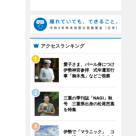
アクセスランキング
愛子さま、パール身につけ
伊勢神宮参拝 式年遷宮行
事「御木曳」などご視察
三重の季刊誌「NAGI」秋
号 三重県出身の松尾芭蕉
を特集
伊勢で「マラニック」 コ