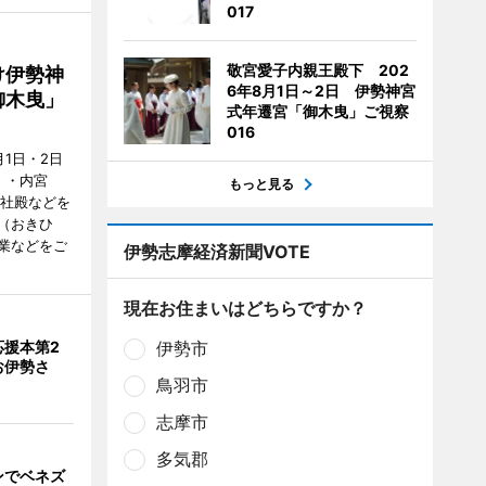
017
敬宮愛子内親王殿下 202
け伊勢神
6年8月1日～2日 伊勢神宮
御木曳」
式年遷宮「御木曳」ご視察
016
1日・2日
）・内宮
もっと見る
度社殿などを
（おきひ
業などをご
伊勢志摩経済新聞VOTE
現在お住まいはどちらですか？
応援本第2
伊勢市
お伊勢さ
鳥羽市
志摩市
多気郡
ンでベネズ