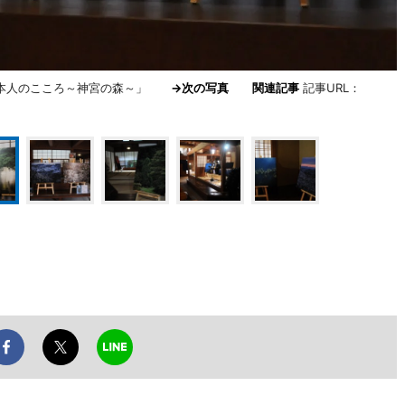
日本人のこころ～神宮の森～」
→次の写真
関連記事
記事URL：