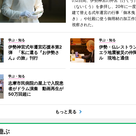
の2日間、伊勢神宮の外宮（げくう
（ないくう）を参拝し、20年に一
建て替える式年遷宮の行事「御木曳
き）」や社殿に使う御用材の加工作
視察された。
学ぶ・知る
学ぶ・知る
伊勢神宮式年遷宮応援本第2
伊勢・仏レストラ
弾 「私に還る『お伊勢さ
エラ地震被災の仲
ん』の旅」刊行
ル 現地と通信
学ぶ・知る
志摩市民病院の屋上で入院患
者がドラム演奏 動画再生が
50万回超に
もっと見る
遊ぶ