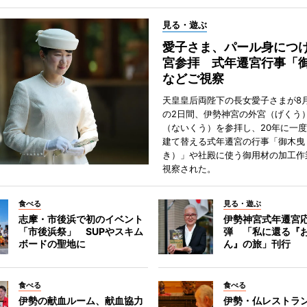
見る・遊ぶ
愛子さま、パール身につ
宮参拝 式年遷宮行事「
などご視察
天皇皇后両陛下の長女愛子さまが8月
の2日間、伊勢神宮の外宮（げくう
（ないくう）を参拝し、20年に一
建て替える式年遷宮の行事「御木曳
き）」や社殿に使う御用材の加工作
視察された。
食べる
見る・遊ぶ
志摩・市後浜で初のイベント
伊勢神宮式年遷宮
「市後浜祭」 SUPやスキム
弾 「私に還る『
ボードの聖地に
ん』の旅」刊行
食べる
食べる
伊勢の献血ルーム、献血協力
伊勢・仏レストラ