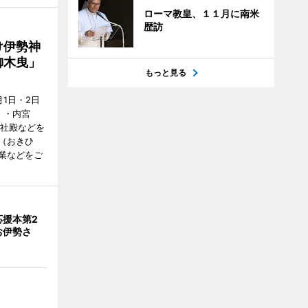
ローマ教皇、１１月に南米
歴訪
け伊勢神
御木曳」
もっと見る
1日・2日
）・内宮
度社殿などを
（おきひ
業などをご
応援本第2
お伊勢さ