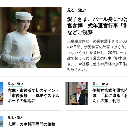
見る・遊ぶ
愛子さま、パール身につ
宮参拝 式年遷宮行事「
などご視察
天皇皇后両陛下の長女愛子さまが8月
の2日間、伊勢神宮の外宮（げくう
（ないくう）を参拝し、20年に一
建て替える式年遷宮の行事「御木曳
き）」や社殿に使う御用材の加工作
視察された。
見る・遊ぶ
見る・遊ぶ
志摩・市後浜で初のイベント
伊勢神宮式年遷宮
「市後浜祭」 SUPやスキム
弾 「私に還る『
ボードの聖地に
ん』の旅」刊行
見る・遊ぶ
志摩・カキ料理専門の旅館