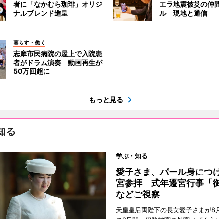
者に「なかむら珈琲」オリジ
エラ地震被災の仲
ナルブレンド進呈
ル 現地と通信
暮らす・働く
志摩市民病院の屋上で入院患
者がドラム演奏 動画再生が
50万回超に
もっと見る
知る
学ぶ・知る
愛子さま、パール身につ
宮参拝 式年遷宮行事「
などご視察
天皇皇后両陛下の長女愛子さまが8月