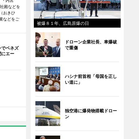
）・内宮
度社殿などを
（おきひ
業などをご
被爆８１年、広島原爆の日
ドローン企業社長、車爆破
で重傷
ンでベネズ
間にエー
ハシナ前首相「母国を正し
い道に」
独空港に爆発物搭載ドロー
ン