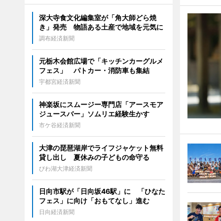
深大寺食文化編集室が「角大師どら焼
き」発売 物語ある土産で地域を元気に
調布経済新聞
元栃木会館広場で「キッチンカーグルメ
フェス」 パトカー・消防車も集結
宇都宮経済新聞
神楽坂にスムージー専門店「アースモア
ジュースバー」ソムリエ経験生かす
市ケ谷経済新聞
大津の琵琶湖岸でライフジャケット無料
貸し出し 夏休みの子どもの命守る
びわ湖大津経済新聞
日向市駅が「日向坂46駅」に 「ひなた
フェス」に向け「おもてなし」進む
日向経済新聞