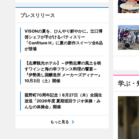
プレスリリース
VISONの夏を、ひんやり鮮やかに。辻口博
啓シェフが手がけるパティスリー
「Confiture H」に夏の新作スイーツ全6品
が登場
【志摩観光ホテル】～伊勢志摩の風土を映
すワインと海の幸フランス料理の饗宴～
『伊勢美し国醸造所 メーカーズディナー』
10月3日（土）開催
学ぶ・
菰野町70周年記念！8月27日（木）全国生
放送「2026年度 夏期巡回ラジオ体操・み
んなの体操会」開催
もっと見る