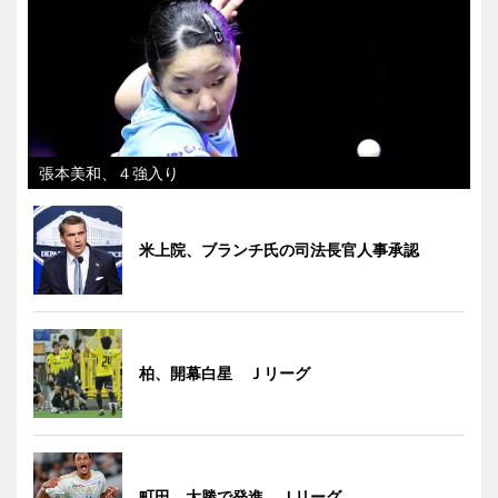
張本美和、４強入り
米上院、ブランチ氏の司法長官人事承認
柏、開幕白星 Ｊリーグ
町田、大勝で発進 Ｊリーグ