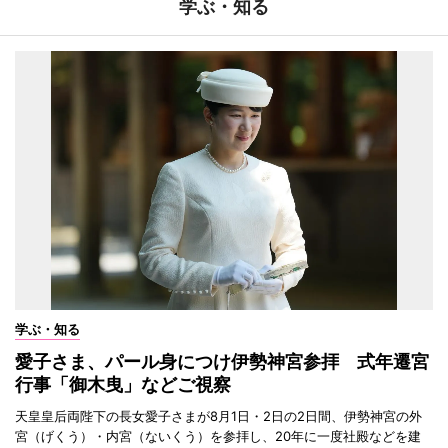
学ぶ・知る
学ぶ・知る
愛子さま、パール身につけ伊勢神宮参拝 式年遷宮
行事「御木曳」などご視察
天皇皇后両陛下の長女愛子さまが8月1日・2日の2日間、伊勢神宮の外
宮（げくう）・内宮（ないくう）を参拝し、20年に一度社殿などを建