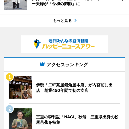
ー夫婦が「令和の御師」に
もっと見る
アクセスランキング
伊勢「二軒茶屋餅角屋本店」が内宮前に出
店 創業450年間で初の支店
三重の季刊誌「NAGI」秋号 三重県出身の松
尾芭蕉を特集