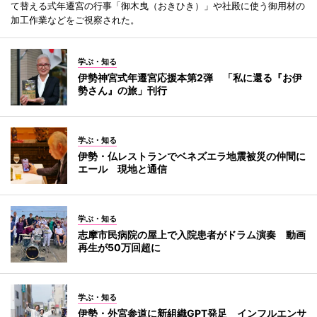
て替える式年遷宮の行事「御木曳（おきひき）」や社殿に使う御用材の
加工作業などをご視察された。
学ぶ・知る
伊勢神宮式年遷宮応援本第2弾 「私に還る『お伊
勢さん』の旅」刊行
学ぶ・知る
伊勢・仏レストランでベネズエラ地震被災の仲間に
エール 現地と通信
学ぶ・知る
志摩市民病院の屋上で入院患者がドラム演奏 動画
再生が50万回超に
学ぶ・知る
伊勢・外宮参道に新組織GPT発足 インフルエンサ