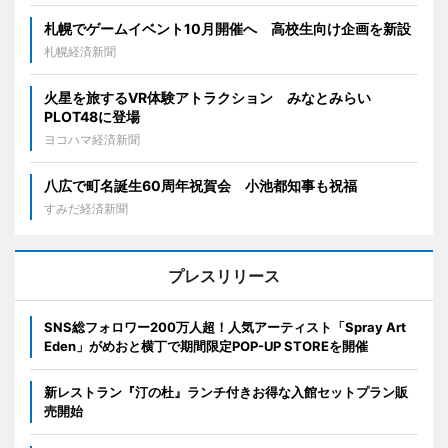
札幌でゲームイベント10月開催へ 高校生向け企画を新設
札幌経済新聞
火星を旅するVR体験アトラクション みなとみらい
PLOT48に登場
ヨコハマ経済新聞
八広で町名誕生60周年祝賀会 小池都知事も祝福
すみだ経済新聞
プレスリリース
SNS総フォロワー200万人超！人気アーティスト「Spray Art
Eden」がめおと横丁で期間限定POP-UP STOREを開催
新レストラン『汀の杜』ランチ付きお得な入館セットプラン販
売開始