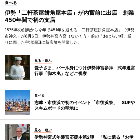
食べる
伊勢「二軒茶屋餅角屋本店」が内宮前に出店 創業
450年間で初の支店
1575年の創業から今年で451年を迎える「二軒茶屋餅角屋本店」（伊勢
市神久）が8月6日、伊勢神宮内宮（ないくう）前の「おはらい町」通
りに面した宇治浦田に新店舗を開業した。
見る・遊ぶ
愛子さま、パール身につけ伊勢神宮参拝 式年遷宮
行事「御木曳」などご視察
食べる
志摩・市後浜で初のイベント「市後浜祭」 SUPや
スキムボードの聖地に
見る・遊ぶ
伊勢神宮式年遷宮応援本第2弾 「私に還る『お伊