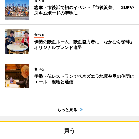
食べる
志摩・市後浜で初のイベント「市後浜祭」 SUPや
スキムボードの聖地に
食べる
伊勢の献血ルーム、献血協力者に「なかむら珈琲」
オリジナルブレンド進呈
食べる
伊勢・仏レストランでベネズエラ地震被災の仲間に
エール 現地と通信
もっと見る
買う