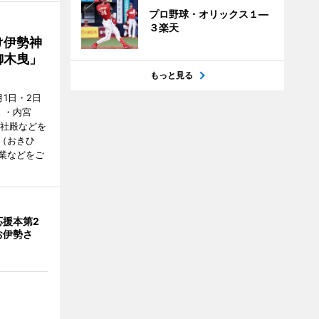
プロ野球・オリックス１―
３楽天
け伊勢神
御木曳」
もっと見る
1日・2日
）・内宮
度社殿などを
（おきひ
業などをご
応援本第2
お伊勢さ