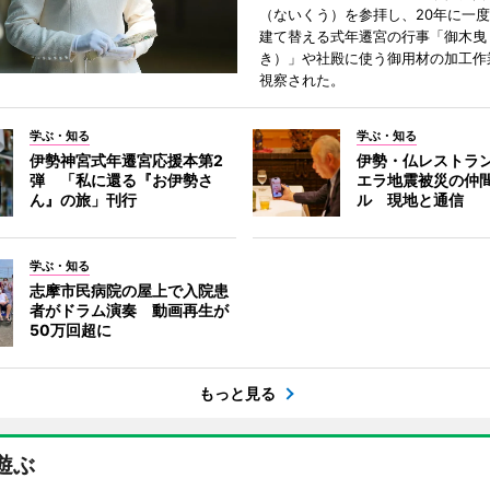
（ないくう）を参拝し、20年に一
建て替える式年遷宮の行事「御木曳
き）」や社殿に使う御用材の加工作
視察された。
学ぶ・知る
学ぶ・知る
伊勢神宮式年遷宮応援本第2
伊勢・仏レストラ
弾 「私に還る『お伊勢さ
エラ地震被災の仲
ん』の旅」刊行
ル 現地と通信
学ぶ・知る
志摩市民病院の屋上で入院患
者がドラム演奏 動画再生が
50万回超に
もっと見る
遊ぶ