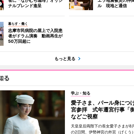
者に「なかむら珈琲」オリジ
エラ地震被災の仲
ナルブレンド進呈
ル 現地と通信
暮らす・働く
志摩市民病院の屋上で入院患
者がドラム演奏 動画再生が
50万回超に
もっと見る
知る
学ぶ・知る
愛子さま、パール身につ
宮参拝 式年遷宮行事「
などご視察
天皇皇后両陛下の長女愛子さまが8月
の2日間、伊勢神宮の外宮（げくう