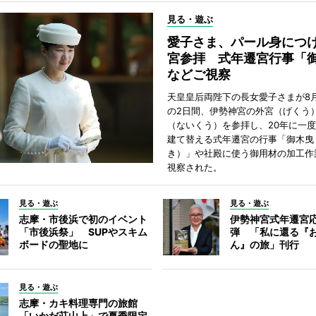
見る・遊ぶ
愛子さま、パール身につ
宮参拝 式年遷宮行事「
などご視察
天皇皇后両陛下の長女愛子さまが8月
の2日間、伊勢神宮の外宮（げくう
（ないくう）を参拝し、20年に一
建て替える式年遷宮の行事「御木曳
き）」や社殿に使う御用材の加工作
視察された。
見る・遊ぶ
見る・遊ぶ
志摩・市後浜で初のイベント
伊勢神宮式年遷宮
「市後浜祭」 SUPやスキム
弾 「私に還る『
ボードの聖地に
ん』の旅」刊行
見る・遊ぶ
志摩・カキ料理専門の旅館
「いかだ荘山上」で夏季限定