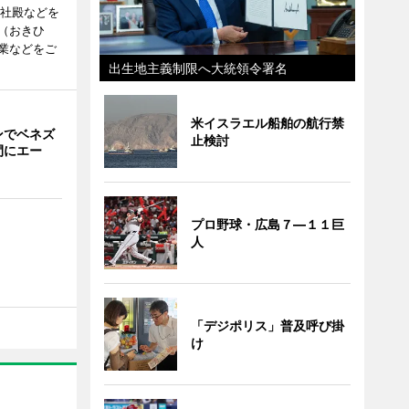
度社殿などを
（おきひ
業などをご
出生地主義制限へ大統領令署名
米イスラエル船舶の航行禁
ンでベネズ
止検討
間にエー
プロ野球・広島７―１１巨
人
「デジポリス」普及呼び掛
け