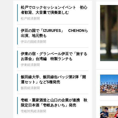
松戸でロックセッションイベント 初心
者歓迎、大音量で演奏楽しむ
松戸経済新聞
伊豆の国で「IZURUFES」 CHEHONら
出演、地元勢も
伊豆の国経済新聞
伊東の宿・グランベール伊豆で「旅する
お茶会」台湾編 特製ランチも
伊東経済新聞
飯田線大学、飯田線缶バッジ第2弾「開
運セット」など5種発売
飯田経済新聞
壱岐・重家酒造と山口の企業が連携 秋
限定日本酒「壱岐あきいち」発売
壱岐対馬経済新聞