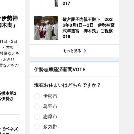
017
け伊勢神
敬宮愛子内親王殿下 202
御木曳」
6年8月1日～2日 伊勢神宮
式年遷宮「御木曳」ご視察
016
1日・2日
）・内宮
もっと見る
度社殿などを
（おきひ
業などをご
伊勢志摩経済新聞VOTE
現在お住まいはどちらですか？
応援本第2
伊勢市
お伊勢さ
鳥羽市
志摩市
多気郡
ンでベネズ