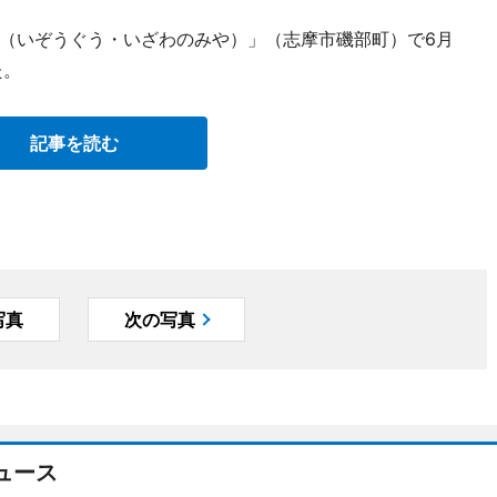
（いぞうぐう・いざわのみや）」（志摩市磯部町）で6月
た。
記事を読む
写真
次の写真
ュース