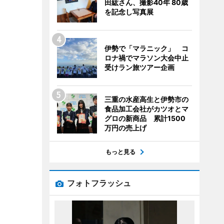
田紘さん、撮影40年 80歳
を記念し写真展
伊勢で「マラニック」 コ
ロナ禍でマラソン大会中止
受けラン旅ツアー企画
三重の水産高生と伊勢市の
食品加工会社がカツオとマ
グロの新商品 累計1500
万円の売上げ
もっと見る
フォトフラッシュ