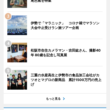
尾芭蕉を特集
伊勢で「マラニック」 コロナ禍でマラソン
大会中止受けラン旅ツアー企画
松阪市在住カメラマン・吉田紘さん、撮影40
年 80歳を記念し写真展
三重の水産高生と伊勢市の食品加工会社がカ
ツオとマグロの新商品 累計1500万円の売上
げ
もっと見る