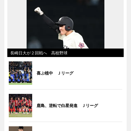
長崎日大が２回戦へ 高校野球
喜ぶ植中 Ｊリーグ
鹿島、逆転で白星発進 Ｊリーグ