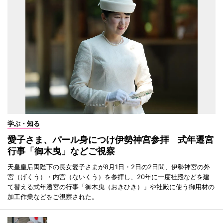
学ぶ・知る
愛子さま、パール身につけ伊勢神宮参拝 式年遷宮
行事「御木曳」などご視察
天皇皇后両陛下の長女愛子さまが8月1日・2日の2日間、伊勢神宮の外
宮（げくう）・内宮（ないくう）を参拝し、20年に一度社殿などを建
て替える式年遷宮の行事「御木曳（おきひき）」や社殿に使う御用材の
加工作業などをご視察された。