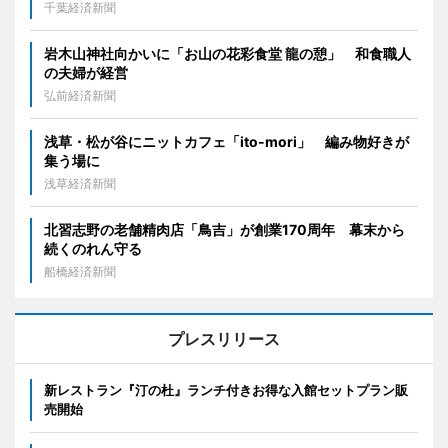
千葉経済新聞
岩木山神社向かいに「お山の花彩食堂 龍の憩」 和食職人
の夫婦が経営
弘前経済新聞
浅草・松が谷にニットカフェ「ito-mori」 編み物好きが
集う場に
浅草経済新聞
北習志野の老舗精肉店「鳥吉」が創業170周年 幕末から
続くのれん守る
船橋経済新聞
プレスリリース
新レストラン『汀の杜』ランチ付きお得な入館セットプラン販
売開始