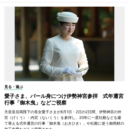
見る・遊ぶ
愛子さま、パール身につけ伊勢神宮参拝 式年遷宮
行事「御木曳」などご視察
天皇皇后両陛下の長女愛子さまが8月1日・2日の2日間、伊勢神宮の外
宮（げくう）・内宮（ないくう）を参拝し、20年に一度社殿などを建
て替える式年遷宮の行事「御木曳（おきひき）」や社殿に使う御用材の
加工作業などをご視察された。