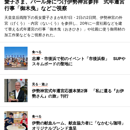
愛子さま、パール身につけ伊勢神宮参拝 式年遷宮
行事「御木曳」などご視察
天皇皇后両陛下の長女愛子さまが8月1日・2日の2日間、伊勢神宮の外
宮（げくう）・内宮（ないくう）を参拝し、20年に一度社殿などを建
て替える式年遷宮の行事「御木曳（おきひき）」や社殿に使う御用材の
加工作業などをご視察された。
食べる
志摩・市後浜で初のイベント「市後浜祭」 SUPや
スキムボードの聖地に
見る・遊ぶ
伊勢神宮式年遷宮応援本第2弾 「私に還る『お伊
勢さん』の旅」刊行
食べる
伊勢の献血ルーム、献血協力者に「なかむら珈琲」
オリジナルブレンド進呈