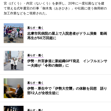
宮（げくう）・内宮（ないくう）を参拝し、20年に一度社殿などを建
て替える式年遷宮の行事「御木曳（おきひき）」や社殿に使う御用材の
加工作業などをご視察された。
暮らす・働く
志摩市民病院の屋上で入院患者がドラム演奏 動画
再生が50万回超に
暮らす・働く
伊勢・外宮参道に新組織GPT発足 インフルエンサ
ー夫婦が「令和の御師」に
暮らす・働く
伊勢・厚生中で「伊勢大空襲」の体験を回想 語り
部12人が全校生徒に
暮らす・働く