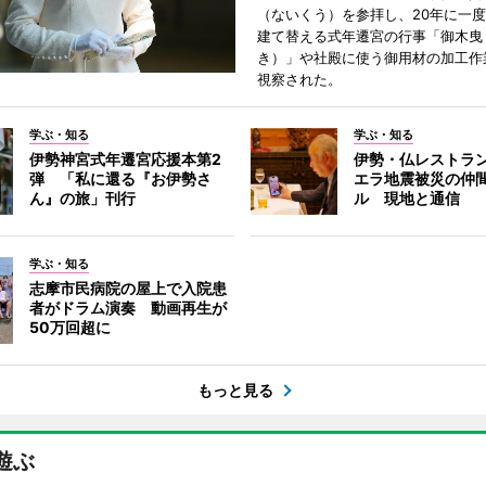
（ないくう）を参拝し、20年に一
建て替える式年遷宮の行事「御木曳
き）」や社殿に使う御用材の加工作
視察された。
学ぶ・知る
学ぶ・知る
伊勢神宮式年遷宮応援本第2
伊勢・仏レストラ
弾 「私に還る『お伊勢さ
エラ地震被災の仲
ん』の旅」刊行
ル 現地と通信
学ぶ・知る
志摩市民病院の屋上で入院患
者がドラム演奏 動画再生が
50万回超に
もっと見る
遊ぶ