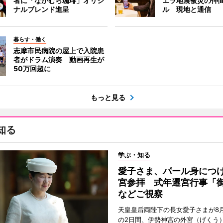
者に「なかむら珈琲」オリジ
エラ地震被災の仲
ナルブレンド進呈
ル 現地と通信
暮らす・働く
志摩市民病院の屋上で入院患
者がドラム演奏 動画再生が
50万回超に
もっと見る
知る
学ぶ・知る
愛子さま、パール身につ
宮参拝 式年遷宮行事「
などご視察
天皇皇后両陛下の長女愛子さまが8月
の2日間、伊勢神宮の外宮（げくう