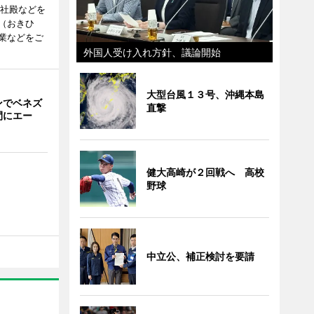
度社殿などを
（おきひ
業などをご
外国人受け入れ方針、議論開始
大型台風１３号、沖縄本島
ンでベネズ
直撃
間にエー
健大高崎が２回戦へ 高校
野球
中立公、補正検討を要請