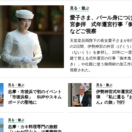
見る・遊ぶ
愛子さま、パール身につ
宮参拝 式年遷宮行事「
などご視察
天皇皇后両陛下の長女愛子さまが8月
の2日間、伊勢神宮の外宮（げくう
（ないくう）を参拝し、20年に一
建て替える式年遷宮の行事「御木曳
き）」や社殿に使う御用材の加工作
視察された。
見る・遊ぶ
見る・遊ぶ
志摩・市後浜で初のイベント
伊勢神宮式年遷宮
「市後浜祭」 SUPやスキム
弾 「私に還る『
ボードの聖地に
ん』の旅」刊行
見る・遊ぶ
志摩・カキ料理専門の旅館
「いかだ荘山上」で夏季限定