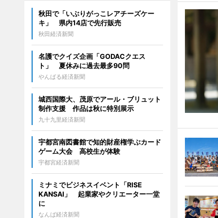
秋田で「いぶりがっこレアチーズケー
キ」 県内14店で先行販売
秋田経済新聞
名護でクイズ企画「GODACクエス
ト」 夏休みに過去最多90問
やんばる経済新聞
城西国際大、茂原でアール・ブリュット
制作支援 作品は秋に特別展示
九十九里経済新聞
宇都宮南図書館で知的財産権学ぶカード
ゲーム大会 高校生が体験
宇都宮経済新聞
ミナミでビジネスイベント「RISE
KANSAI」 起業家やクリエーター一堂
に
なんば経済新聞