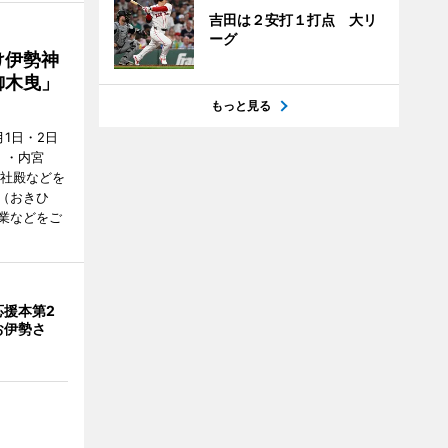
吉田は２安打１打点 大リ
ーグ
け伊勢神
御木曳」
もっと見る
1日・2日
）・内宮
度社殿などを
（おきひ
業などをご
応援本第2
お伊勢さ