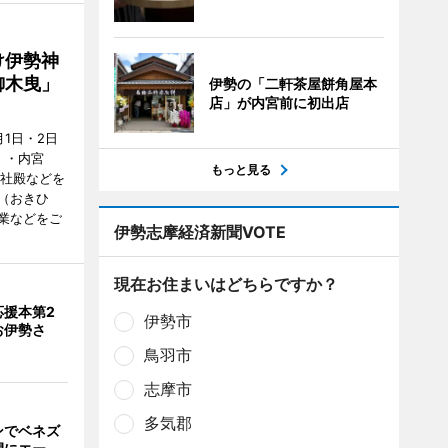
け伊勢神
御木曳」
伊勢の「二軒茶屋餅角屋本
店」が内宮前に初出店
1日・2日
）・内宮
もっと見る
度社殿などを
（おきひ
業などをご
伊勢志摩経済新聞VOTE
現在お住まいはどちらですか？
応援本第2
伊勢市
お伊勢さ
鳥羽市
志摩市
多気郡
ンでベネズ