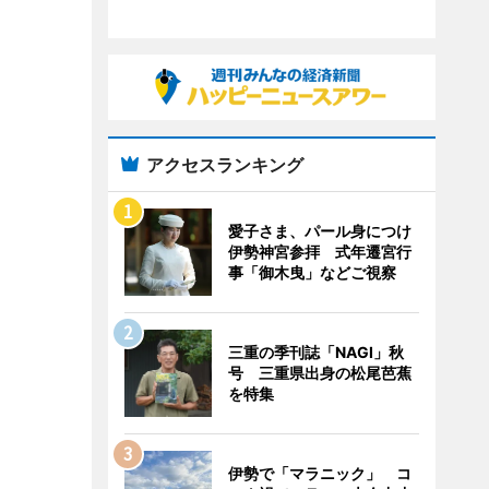
アクセスランキング
愛子さま、パール身につけ
伊勢神宮参拝 式年遷宮行
事「御木曳」などご視察
三重の季刊誌「NAGI」秋
号 三重県出身の松尾芭蕉
を特集
伊勢で「マラニック」 コ