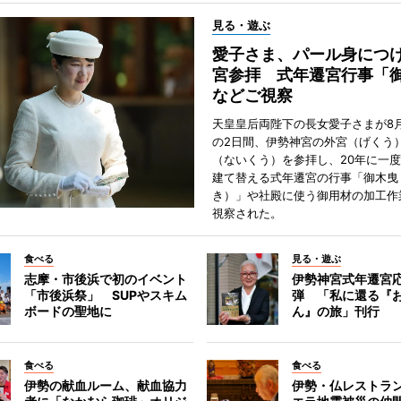
見る・遊ぶ
愛子さま、パール身につ
宮参拝 式年遷宮行事「
などご視察
天皇皇后両陛下の長女愛子さまが8月
の2日間、伊勢神宮の外宮（げくう
（ないくう）を参拝し、20年に一
建て替える式年遷宮の行事「御木曳
き）」や社殿に使う御用材の加工作
視察された。
食べる
見る・遊ぶ
志摩・市後浜で初のイベント
伊勢神宮式年遷宮
「市後浜祭」 SUPやスキム
弾 「私に還る『
ボードの聖地に
ん』の旅」刊行
食べる
食べる
伊勢の献血ルーム、献血協力
伊勢・仏レストラ