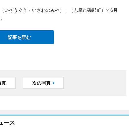
（いぞうぐう・いざわのみや）」（志摩市磯部町）で6月
た。
記事を読む
写真
次の写真
ュース