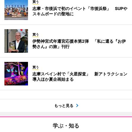
買う
志摩・市後浜で初のイベント「市後浜祭」 SUPや
スキムボードの聖地に
買う
伊勢神宮式年遷宮応援本第2弾 「私に還る『お伊
勢さん』の旅」刊行
買う
志摩スペイン村で「火星探査」 新アトラクション
導入ほか夏企画始まる
もっと見る
学ぶ・知る