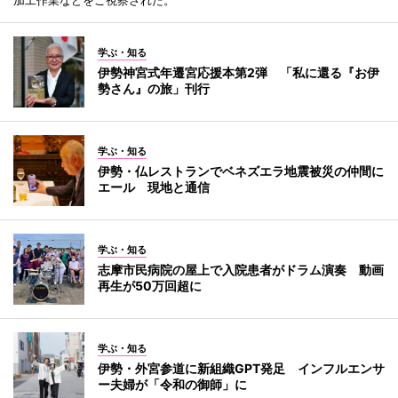
学ぶ・知る
伊勢神宮式年遷宮応援本第2弾 「私に還る『お伊
勢さん』の旅」刊行
学ぶ・知る
伊勢・仏レストランでベネズエラ地震被災の仲間に
エール 現地と通信
学ぶ・知る
志摩市民病院の屋上で入院患者がドラム演奏 動画
再生が50万回超に
学ぶ・知る
伊勢・外宮参道に新組織GPT発足 インフルエンサ
ー夫婦が「令和の御師」に