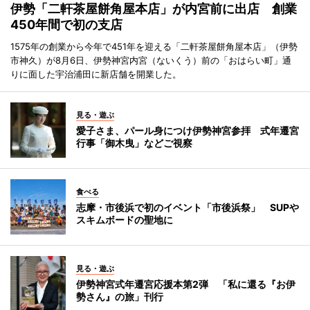
伊勢「二軒茶屋餅角屋本店」が内宮前に出店 創業
450年間で初の支店
1575年の創業から今年で451年を迎える「二軒茶屋餅角屋本店」（伊勢
市神久）が8月6日、伊勢神宮内宮（ないくう）前の「おはらい町」通
りに面した宇治浦田に新店舗を開業した。
見る・遊ぶ
愛子さま、パール身につけ伊勢神宮参拝 式年遷宮
行事「御木曳」などご視察
食べる
志摩・市後浜で初のイベント「市後浜祭」 SUPや
スキムボードの聖地に
見る・遊ぶ
伊勢神宮式年遷宮応援本第2弾 「私に還る『お伊
勢さん』の旅」刊行