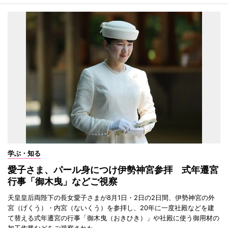
学ぶ・知る
愛子さま、パール身につけ伊勢神宮参拝 式年遷宮
行事「御木曳」などご視察
天皇皇后両陛下の長女愛子さまが8月1日・2日の2日間、伊勢神宮の外
宮（げくう）・内宮（ないくう）を参拝し、20年に一度社殿などを建
て替える式年遷宮の行事「御木曳（おきひき）」や社殿に使う御用材の
加工作業などをご視察された。