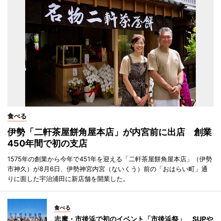
食べる
伊勢「二軒茶屋餅角屋本店」が内宮前に出店 創業
450年間で初の支店
1575年の創業から今年で451年を迎える「二軒茶屋餅角屋本店」（伊勢
市神久）が8月6日、伊勢神宮内宮（ないくう）前の「おはらい町」通
りに面した宇治浦田に新店舗を開業した。
食べる
志摩・市後浜で初のイベント「市後浜祭」 SUPや