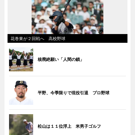
花巻東が２回戦へ 高校野球
核廃絶願い「人間の鎖」
平野、今季限りで現役引退 プロ野球
松山は１１位浮上 米男子ゴルフ