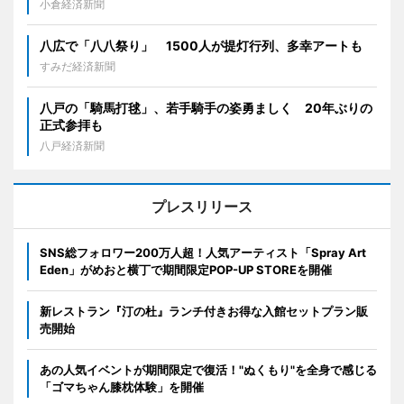
小倉経済新聞
八広で「八八祭り」 1500人が提灯行列、多幸アートも
すみだ経済新聞
八戸の「騎馬打毬」、若手騎手の姿勇ましく 20年ぶりの
正式参拝も
八戸経済新聞
プレスリリース
SNS総フォロワー200万人超！人気アーティスト「Spray Art
Eden」がめおと横丁で期間限定POP-UP STOREを開催
新レストラン『汀の杜』ランチ付きお得な入館セットプラン販
売開始
あの人気イベントが期間限定で復活！"ぬくもり"を全身で感じる
「ゴマちゃん膝枕体験」を開催