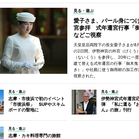
見る・遊ぶ
愛子さま、パール身につ
宮参拝 式年遷宮行事「
などご視察
天皇皇后両陛下の長女愛子さまが8月
の2日間、伊勢神宮の外宮（げくう
（ないくう）を参拝し、20年に一
建て替える式年遷宮の行事「御木曳
き）」や社殿に使う御用材の加工作
視察された。
見る・遊ぶ
見る・遊ぶ
志摩・市後浜で初のイベント
伊勢神宮式年遷宮
「市後浜祭」 SUPやスキム
弾 「私に還る『
ボードの聖地に
ん』の旅」刊行
見る・遊ぶ
志摩・カキ料理専門の旅館