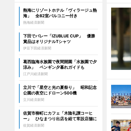
熱海にリゾートホテル「ヴィラージュ熱
海」 全82室バルコニー付き
熱海経済新聞
下田でバレー「IZUBLUE CUP」 優勝
賞品はオリジナルTシャツ
伊豆下田経済新聞
葛西臨海水族園で夜間開園「水族園で夕
涼み」 ペンギン夕暮れガイドも
江戸川経済新聞
立川で「星空と光の夏祭り」 昭和記念
公園の夜空にドローン500機
立川経済新聞
佐賀市柳町にカフェ「木陰礼讃コーヒ
ー」 ひなまつり出店を経て常設店舗に
佐賀経済新聞