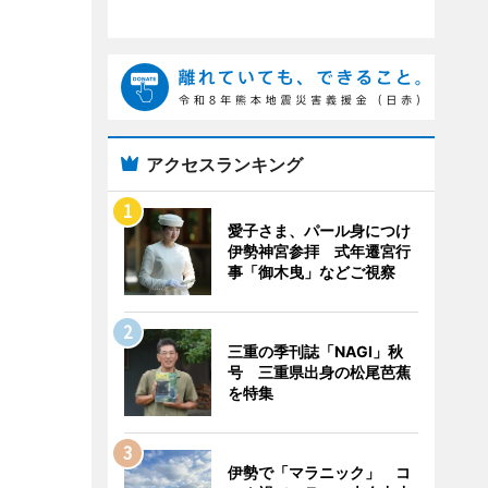
アクセスランキング
愛子さま、パール身につけ
伊勢神宮参拝 式年遷宮行
事「御木曳」などご視察
三重の季刊誌「NAGI」秋
号 三重県出身の松尾芭蕉
を特集
伊勢で「マラニック」 コ