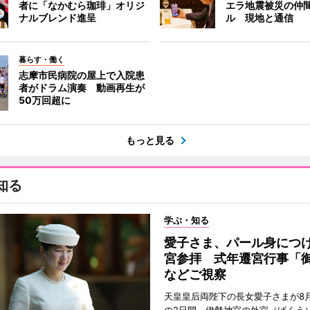
者に「なかむら珈琲」オリジ
エラ地震被災の仲
ナルブレンド進呈
ル 現地と通信
暮らす・働く
志摩市民病院の屋上で入院患
者がドラム演奏 動画再生が
50万回超に
もっと見る
知る
学ぶ・知る
愛子さま、パール身につ
宮参拝 式年遷宮行事「
などご視察
天皇皇后両陛下の長女愛子さまが8月