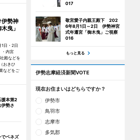
017
敬宮愛子内親王殿下 202
け伊勢神
6年8月1日～2日 伊勢神宮
御木曳」
式年遷宮「御木曳」ご視察
016
1日・2日
）・内宮
もっと見る
度社殿などを
（おきひ
業などをご
伊勢志摩経済新聞VOTE
現在お住まいはどちらですか？
応援本第2
伊勢市
お伊勢さ
鳥羽市
志摩市
多気郡
ンでベネズ