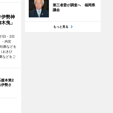
第三者委が調査へ 福岡県
議会
け伊勢神
御木曳」
もっと見る
1日・2日
）・内宮
度社殿などを
（おきひ
業などをご
応援本第2
お伊勢さ