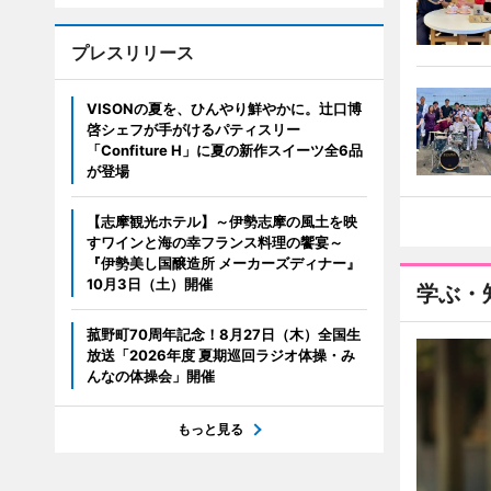
プレスリリース
VISONの夏を、ひんやり鮮やかに。辻口博
啓シェフが手がけるパティスリー
「Confiture H」に夏の新作スイーツ全6品
が登場
【志摩観光ホテル】～伊勢志摩の風土を映
すワインと海の幸フランス料理の饗宴～
『伊勢美し国醸造所 メーカーズディナー』
10月3日（土）開催
学ぶ・
菰野町70周年記念！8月27日（木）全国生
放送「2026年度 夏期巡回ラジオ体操・み
んなの体操会」開催
もっと見る