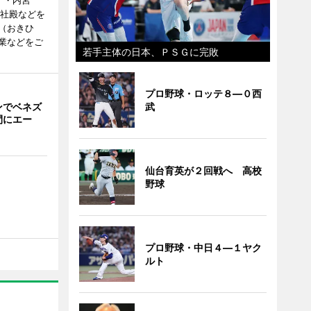
）・内宮
度社殿などを
（おきひ
業などをご
若手主体の日本、ＰＳＧに完敗
プロ野球・ロッテ８―０西
ンでベネズ
武
間にエー
仙台育英が２回戦へ 高校
野球
プロ野球・中日４―１ヤク
ルト