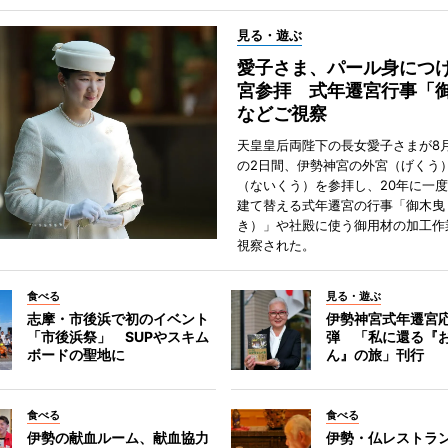
見る・遊ぶ
愛子さま、パール身につ
宮参拝 式年遷宮行事「
などご視察
天皇皇后両陛下の長女愛子さまが8月
の2日間、伊勢神宮の外宮（げくう
（ないくう）を参拝し、20年に一
建て替える式年遷宮の行事「御木曳
き）」や社殿に使う御用材の加工作
視察された。
食べる
見る・遊ぶ
志摩・市後浜で初のイベント
伊勢神宮式年遷宮
「市後浜祭」 SUPやスキム
弾 「私に還る『
ボードの聖地に
ん』の旅」刊行
食べる
食べる
伊勢の献血ルーム、献血協力
伊勢・仏レストラ