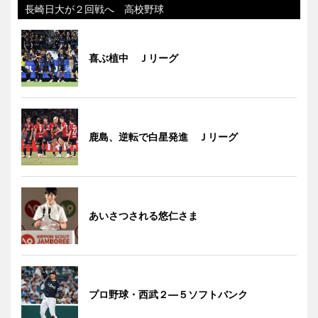
長崎日大が２回戦へ 高校野球
喜ぶ植中 Ｊリーグ
鹿島、逆転で白星発進 Ｊリーグ
あいさつされる悠仁さま
プロ野球・西武２―５ソフトバンク