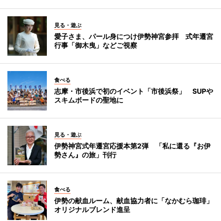
見る・遊ぶ
愛子さま、パール身につけ伊勢神宮参拝 式年遷宮
行事「御木曳」などご視察
食べる
志摩・市後浜で初のイベント「市後浜祭」 SUPや
スキムボードの聖地に
見る・遊ぶ
伊勢神宮式年遷宮応援本第2弾 「私に還る『お伊
勢さん』の旅」刊行
食べる
伊勢の献血ルーム、献血協力者に「なかむら珈琲」
オリジナルブレンド進呈