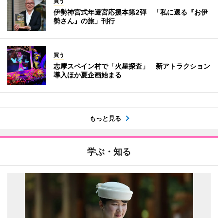
買う
伊勢神宮式年遷宮応援本第2弾 「私に還る『お伊
勢さん』の旅」刊行
買う
志摩スペイン村で「火星探査」 新アトラクション
導入ほか夏企画始まる
もっと見る
学ぶ・知る