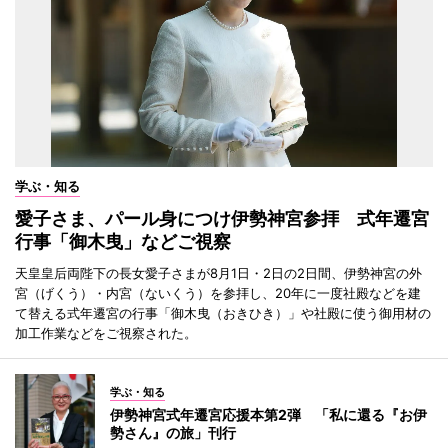
学ぶ・知る
愛子さま、パール身につけ伊勢神宮参拝 式年遷宮
行事「御木曳」などご視察
天皇皇后両陛下の長女愛子さまが8月1日・2日の2日間、伊勢神宮の外
宮（げくう）・内宮（ないくう）を参拝し、20年に一度社殿などを建
て替える式年遷宮の行事「御木曳（おきひき）」や社殿に使う御用材の
加工作業などをご視察された。
学ぶ・知る
伊勢神宮式年遷宮応援本第2弾 「私に還る『お伊
勢さん』の旅」刊行