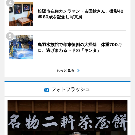
松阪市在住カメラマン・吉田紘さん、撮影40
年 80歳を記念し写真展
鳥羽水族館で年末恒例の大掃除 体重700キ
ロ、逃げまわるトドの「キンタ」
もっと見る
フォトフラッシュ