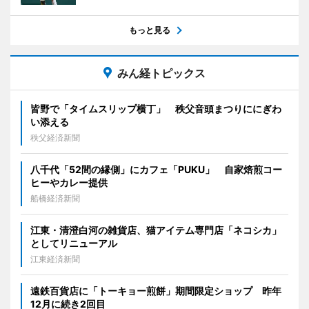
もっと見る
みん経トピックス
皆野で「タイムスリップ横丁」 秩父音頭まつりににぎわ
い添える
秩父経済新聞
八千代「52間の縁側」にカフェ「PUKU」 自家焙煎コー
ヒーやカレー提供
船橋経済新聞
江東・清澄白河の雑貨店、猫アイテム専門店「ネコシカ」
としてリニューアル
江東経済新聞
遠鉄百貨店に「トーキョー煎餅」期間限定ショップ 昨年
12月に続き2回目