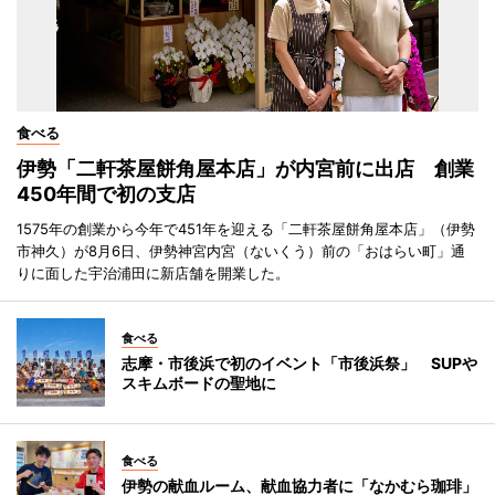
食べる
伊勢「二軒茶屋餅角屋本店」が内宮前に出店 創業
450年間で初の支店
1575年の創業から今年で451年を迎える「二軒茶屋餅角屋本店」（伊勢
市神久）が8月6日、伊勢神宮内宮（ないくう）前の「おはらい町」通
りに面した宇治浦田に新店舗を開業した。
食べる
志摩・市後浜で初のイベント「市後浜祭」 SUPや
スキムボードの聖地に
食べる
伊勢の献血ルーム、献血協力者に「なかむら珈琲」