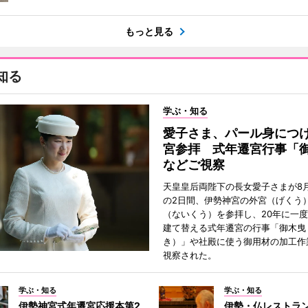
もっと見る
知る
学ぶ・知る
愛子さま、パール身につ
宮参拝 式年遷宮行事「
などご視察
天皇皇后両陛下の長女愛子さまが8月
の2日間、伊勢神宮の外宮（げくう
（ないくう）を参拝し、20年に一
建て替える式年遷宮の行事「御木曳
き）」や社殿に使う御用材の加工作
視察された。
学ぶ・知る
学ぶ・知る
伊勢神宮式年遷宮応援本第2
伊勢・仏レストラ