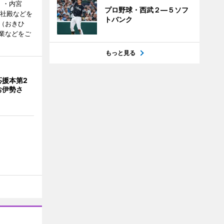
）・内宮
プロ野球・西武２―５ソフ
度社殿などを
トバンク
（おきひ
業などをご
もっと見る
応援本第2
お伊勢さ