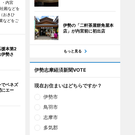
）・内宮
度社殿などを
（おきひ
業などをご
伊勢の「二軒茶屋餅角屋本
店」が内宮前に初出店
応援本第2
もっと見る
お伊勢さ
伊勢志摩経済新聞VOTE
ンでベネズ
現在お住まいはどちらですか？
間にエー
伊勢市
鳥羽市
志摩市
多気郡