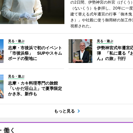
の2日間、伊勢神宮の外宮（げくう
（ないくう）を参拝し、20年に一
建て替える式年遷宮の行事「御木曳
き）」や社殿に使う御用材の加工作
視察された。
見る・遊ぶ
見る・遊ぶ
志摩・市後浜で初のイベント
伊勢神宮式年遷宮
「市後浜祭」 SUPやスキム
弾 「私に還る『
ボードの聖地に
ん』の旅」刊行
見る・遊ぶ
志摩・カキ料理専門の旅館
「いかだ荘山上」で夏季限定
かき氷、新作も
もっと見る
・働く