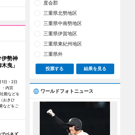
度会郡
三重県北勢地区
三重県中南勢地区
三重県伊賀地区
三重県東紀州地区
三重県外
け伊勢神
御木曳」
投票する
結果を見る
1日・2日
）・内宮
ワールドフォトニュース
度社殿などを
（おきひ
業などをご
ンでベネズ