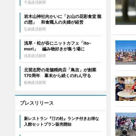
千葉経済新聞
岩木山神社向かいに「お山の花彩食堂 龍
の憩」 和食職人の夫婦が経営
弘前経済新聞
浅草・松が谷にニットカフェ「ito-
mori」 編み物好きが集う場に
浅草経済新聞
北習志野の老舗精肉店「鳥吉」が創業
170周年 幕末から続くのれん守る
船橋経済新聞
プレスリリース
新レストラン『汀の杜』ランチ付きお得な
入館セットプラン販売開始