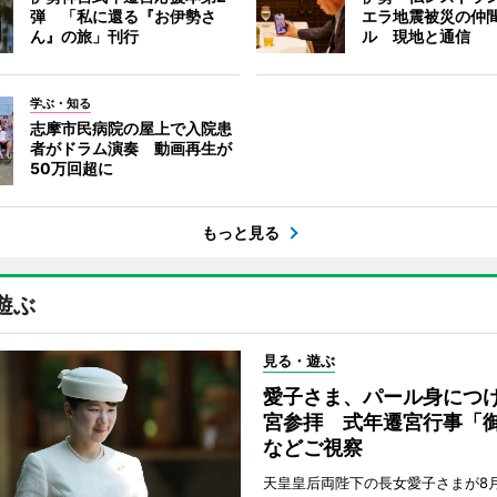
弾 「私に還る『お伊勢さ
エラ地震被災の仲
ん』の旅」刊行
ル 現地と通信
学ぶ・知る
志摩市民病院の屋上で入院患
者がドラム演奏 動画再生が
50万回超に
もっと見る
遊ぶ
見る・遊ぶ
愛子さま、パール身につ
宮参拝 式年遷宮行事「
などご視察
天皇皇后両陛下の長女愛子さまが8月