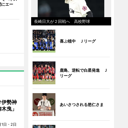
間にエー
長崎日大が２回戦へ 高校野球
喜ぶ植中 Ｊリーグ
鹿島、逆転で白星発進 Ｊ
リーグ
け伊勢神
あいさつされる悠仁さま
御木曳」
1日・2日