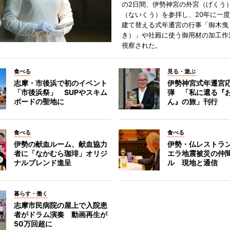
の2日間、伊勢神宮の外宮（げくう
（ないくう）を参拝し、20年に一
建て替える式年遷宮の行事「御木曳
き）」や社殿に使う御用材の加工作
視察された。
食べる
見る・遊ぶ
志摩・市後浜で初のイベント
伊勢神宮式年遷宮
「市後浜祭」 SUPやスキム
弾 「私に還る『
ボードの聖地に
ん』の旅」刊行
食べる
食べる
伊勢の献血ルーム、献血協力
伊勢・仏レストラ
者に「なかむら珈琲」オリジ
エラ地震被災の仲
ナルブレンド進呈
ル 現地と通信
暮らす・働く
志摩市民病院の屋上で入院患
者がドラム演奏 動画再生が
50万回超に