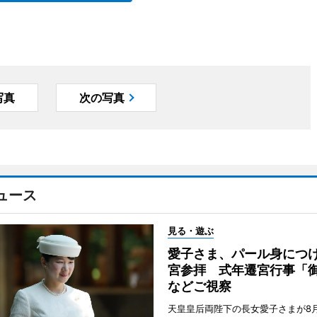
写真
次の写真
ュース
見る・遊ぶ
愛子さま、パール身につ
宮参拝 式年遷宮行事「
などご視察
天皇皇后両陛下の長女愛子さまが8月