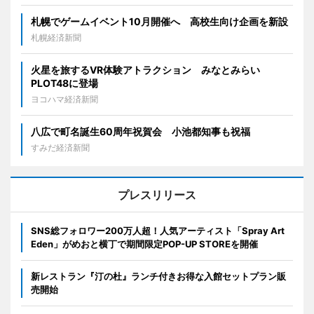
札幌でゲームイベント10月開催へ 高校生向け企画を新設
札幌経済新聞
火星を旅するVR体験アトラクション みなとみらい
PLOT48に登場
ヨコハマ経済新聞
八広で町名誕生60周年祝賀会 小池都知事も祝福
すみだ経済新聞
プレスリリース
SNS総フォロワー200万人超！人気アーティスト「Spray Art
Eden」がめおと横丁で期間限定POP-UP STOREを開催
新レストラン『汀の杜』ランチ付きお得な入館セットプラン販
売開始