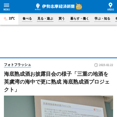
33°C
食べる
見る・遊ぶ
買う
暮らす・働く
学ぶ・知る
フォトフラッシュ
2023.02.22
海底熟成酒お披露目会の様子「三重の地酒を
英虞湾の海中で更に熟成 海底熟成酒プロジェ
クト」