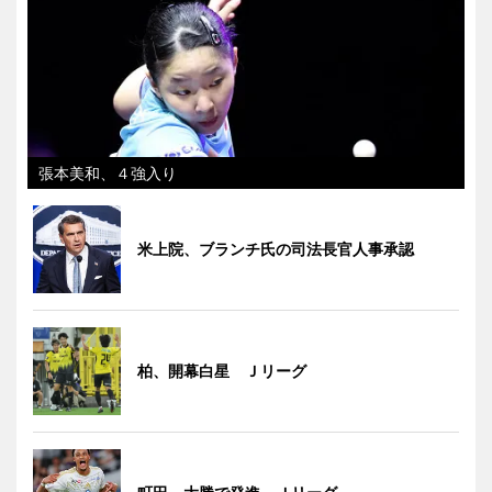
張本美和、４強入り
米上院、ブランチ氏の司法長官人事承認
柏、開幕白星 Ｊリーグ