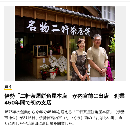
買う
伊勢「二軒茶屋餅角屋本店」が内宮前に出店 創業
450年間で初の支店
1575年の創業から今年で451年を迎える「二軒茶屋餅角屋本店」（伊勢
市神久）が8月6日、伊勢神宮内宮（ないくう）前の「おはらい町」通
りに面した宇治浦田に新店舗を開業した。