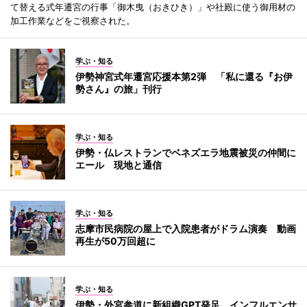
て替える式年遷宮の行事「御木曳（おきひき）」や社殿に使う御用材の
加工作業などをご視察された。
学ぶ・知る
伊勢神宮式年遷宮応援本第2弾 「私に還る『お伊
勢さん』の旅」刊行
学ぶ・知る
伊勢・仏レストランでベネズエラ地震被災の仲間に
エール 現地と通信
学ぶ・知る
志摩市民病院の屋上で入院患者がドラム演奏 動画
再生が50万回超に
学ぶ・知る
伊勢・外宮参道に新組織GPT発足 インフルエンサ