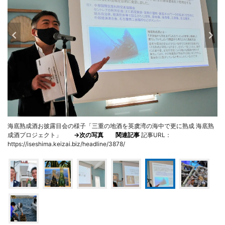
海底熟成酒お披露目会の様子「三重の地酒を英虞湾の海中で更に熟成 海底熟
成酒プロジェクト」
→次の写真
関連記事
記事URL：
https://iseshima.keizai.biz/headline/3878/