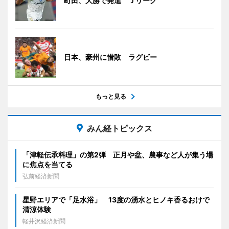
町田、大勝で発進 Ｊリーグ
日本、豪州に惜敗 ラグビー
もっと見る
みん経トピックス
「津軽伝承料理」の第2弾 正月や盆、農事など人が集う場
に焦点を当てる
弘前経済新聞
星野エリアで「足水浴」 13度の湧水とヒノキ香るおけで
清涼体験
軽井沢経済新聞