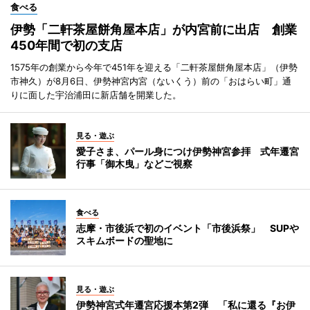
食べる
伊勢「二軒茶屋餅角屋本店」が内宮前に出店 創業
450年間で初の支店
1575年の創業から今年で451年を迎える「二軒茶屋餅角屋本店」（伊勢
市神久）が8月6日、伊勢神宮内宮（ないくう）前の「おはらい町」通
りに面した宇治浦田に新店舗を開業した。
見る・遊ぶ
愛子さま、パール身につけ伊勢神宮参拝 式年遷宮
行事「御木曳」などご視察
食べる
志摩・市後浜で初のイベント「市後浜祭」 SUPや
スキムボードの聖地に
見る・遊ぶ
伊勢神宮式年遷宮応援本第2弾 「私に還る『お伊