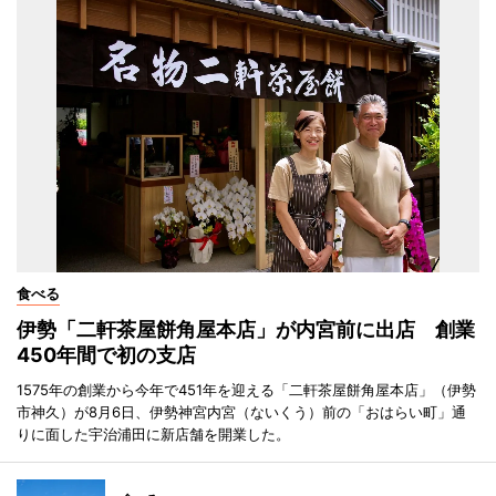
食べる
伊勢「二軒茶屋餅角屋本店」が内宮前に出店 創業
450年間で初の支店
1575年の創業から今年で451年を迎える「二軒茶屋餅角屋本店」（伊勢
市神久）が8月6日、伊勢神宮内宮（ないくう）前の「おはらい町」通
りに面した宇治浦田に新店舗を開業した。