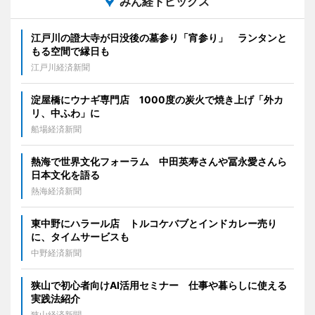
みん経トピックス
江戸川の證大寺が日没後の墓参り「宵参り」 ランタンと
もる空間で縁日も
江戸川経済新聞
淀屋橋にウナギ専門店 1000度の炭火で焼き上げ「外カ
リ、中ふわ」に
船場経済新聞
熱海で世界文化フォーラム 中田英寿さんや冨永愛さんら
日本文化を語る
熱海経済新聞
東中野にハラール店 トルコケバブとインドカレー売り
に、タイムサービスも
中野経済新聞
狭山で初心者向けAI活用セミナー 仕事や暮らしに使える
実践法紹介
狭山経済新聞