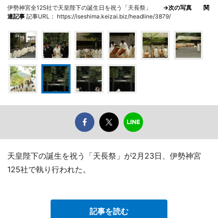
伊勢神宮全125社で天皇陛下の誕生日を祝う「天長祭」
→次の写真
関
連記事
記事URL： https://iseshima.keizai.biz/headline/3879/
天皇陛下の誕生を祝う「天長祭」が2月23日、伊勢神宮
125社で執り行われた。
記事を読む