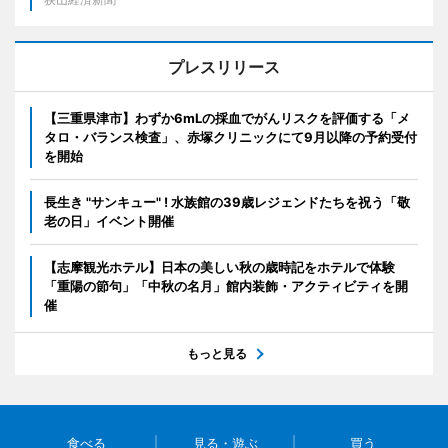
プレスリリース
【三重県津市】わずか6mLの採血でがんリスクを評価する「メ
タロ・バランス検査」、赤塚クリニックにて9月以降の予約受付
を開始
長生き "サンキュー" ! 水族館の39歳レジェンドたちを祝う「敬
老の日」イベント開催
【志摩観光ホテル】日本の美しい秋の歳時記をホテルで体験
「重陽の節句」「中秋の名月」館内装飾・アクティビティを開
催
もっと見る
食べる
見る・遊ぶ
買う