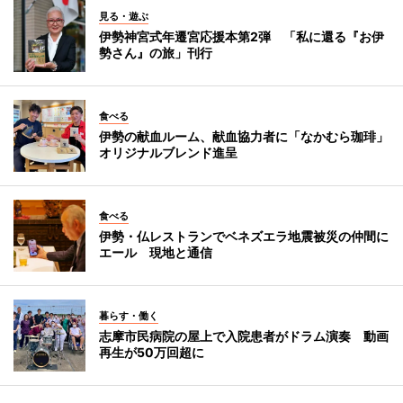
見る・遊ぶ
伊勢神宮式年遷宮応援本第2弾 「私に還る『お伊
勢さん』の旅」刊行
食べる
伊勢の献血ルーム、献血協力者に「なかむら珈琲」
オリジナルブレンド進呈
食べる
伊勢・仏レストランでベネズエラ地震被災の仲間に
エール 現地と通信
暮らす・働く
志摩市民病院の屋上で入院患者がドラム演奏 動画
再生が50万回超に