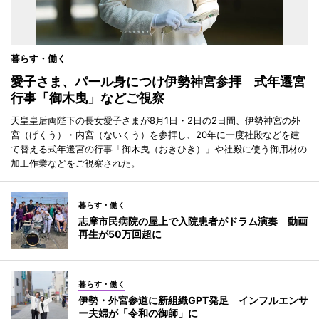
暮らす・働く
愛子さま、パール身につけ伊勢神宮参拝 式年遷宮
行事「御木曳」などご視察
天皇皇后両陛下の長女愛子さまが8月1日・2日の2日間、伊勢神宮の外
宮（げくう）・内宮（ないくう）を参拝し、20年に一度社殿などを建
て替える式年遷宮の行事「御木曳（おきひき）」や社殿に使う御用材の
加工作業などをご視察された。
暮らす・働く
志摩市民病院の屋上で入院患者がドラム演奏 動画
再生が50万回超に
暮らす・働く
伊勢・外宮参道に新組織GPT発足 インフルエンサ
ー夫婦が「令和の御師」に