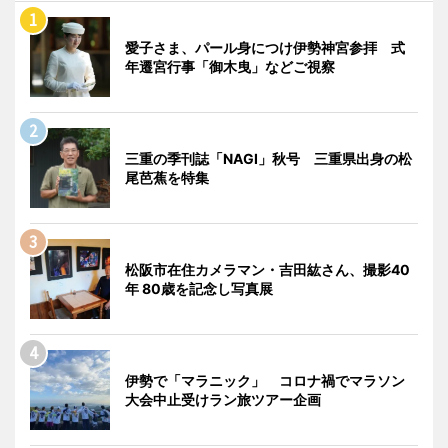
愛子さま、パール身につけ伊勢神宮参拝 式
年遷宮行事「御木曳」などご視察
三重の季刊誌「NAGI」秋号 三重県出身の松
尾芭蕉を特集
松阪市在住カメラマン・吉田紘さん、撮影40
年 80歳を記念し写真展
伊勢で「マラニック」 コロナ禍でマラソン
大会中止受けラン旅ツアー企画