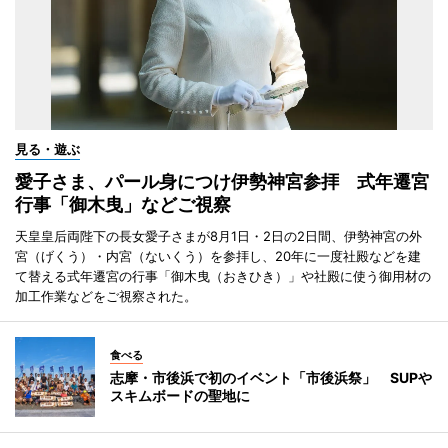
見る・遊ぶ
愛子さま、パール身につけ伊勢神宮参拝 式年遷宮
行事「御木曳」などご視察
天皇皇后両陛下の長女愛子さまが8月1日・2日の2日間、伊勢神宮の外
宮（げくう）・内宮（ないくう）を参拝し、20年に一度社殿などを建
て替える式年遷宮の行事「御木曳（おきひき）」や社殿に使う御用材の
加工作業などをご視察された。
食べる
志摩・市後浜で初のイベント「市後浜祭」 SUPや
スキムボードの聖地に