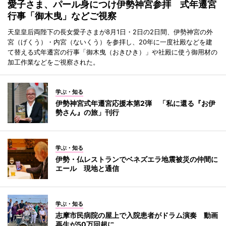
愛子さま、パール身につけ伊勢神宮参拝 式年遷宮
行事「御木曳」などご視察
天皇皇后両陛下の長女愛子さまが8月1日・2日の2日間、伊勢神宮の外
宮（げくう）・内宮（ないくう）を参拝し、20年に一度社殿などを建
て替える式年遷宮の行事「御木曳（おきひき）」や社殿に使う御用材の
加工作業などをご視察された。
学ぶ・知る
伊勢神宮式年遷宮応援本第2弾 「私に還る『お伊
勢さん』の旅」刊行
学ぶ・知る
伊勢・仏レストランでベネズエラ地震被災の仲間に
エール 現地と通信
学ぶ・知る
志摩市民病院の屋上で入院患者がドラム演奏 動画
再生が50万回超に