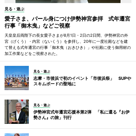
見る・遊ぶ
愛子さま、パール身につけ伊勢神宮参拝 式年遷宮
行事「御木曳」などご視察
天皇皇后両陛下の長女愛子さまが8月1日・2日の2日間、伊勢神宮の外
宮（げくう）・内宮（ないくう）を参拝し、20年に一度社殿などを建
て替える式年遷宮の行事「御木曳（おきひき）」や社殿に使う御用材の
加工作業などをご視察された。
見る・遊ぶ
志摩・市後浜で初のイベント「市後浜祭」 SUPや
スキムボードの聖地に
見る・遊ぶ
伊勢神宮式年遷宮応援本第2弾 「私に還る『お伊
勢さん』の旅」刊行