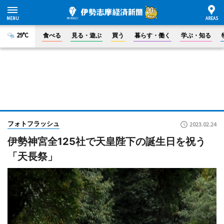
29°C
食べる
見る・遊ぶ
買う
暮らす・働く
学ぶ・知る
フォトフラッシュ
2023.02.24
伊勢神宮全125社で天皇陛下の誕生日を祝う
「天長祭」