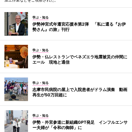
学ぶ・知る
伊勢神宮式年遷宮応援本第2弾 「私に還る『お伊
勢さん』の旅」刊行
学ぶ・知る
伊勢・仏レストランでベネズエラ地震被災の仲間に
エール 現地と通信
学ぶ・知る
志摩市民病院の屋上で入院患者がドラム演奏 動画
再生が50万回超に
学ぶ・知る
伊勢・外宮参道に新組織GPT発足 インフルエンサ
ー夫婦が「令和の御師」に