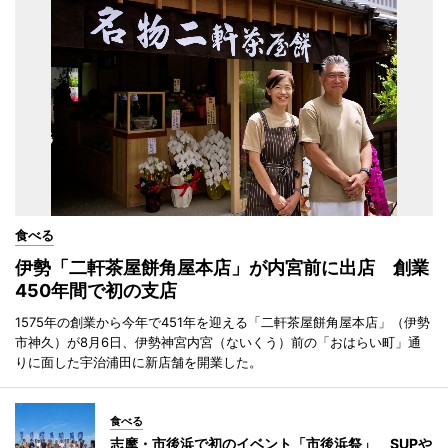
食べる
伊勢「二軒茶屋餅角屋本店」が内宮前に出店 創業
450年間で初の支店
1575年の創業から今年で451年を迎える「二軒茶屋餅角屋本店」（伊勢
市神久）が8月6日、伊勢神宮内宮（ないくう）前の「おはらい町」通
りに面した宇治浦田に新店舗を開業した。
食べる
志摩・市後浜で初のイベント「市後浜祭」 SUPや