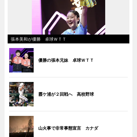
張本美和が優勝 卓球ＷＴＴ
優勝の張本兄妹 卓球ＷＴＴ
霞ケ浦が２回戦へ 高校野球
山火事で非常事態宣言 カナダ