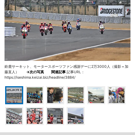
鈴鹿サーキット、モータースポーツファン感謝デーに2万3000人（撮影＝加
藤直人）
→次の写真
関連記事
記事URL：
https://iseshima.keizai.biz/headline/3884/