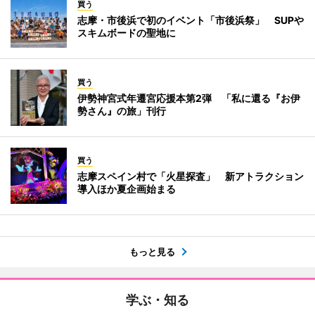
買う
志摩・市後浜で初のイベント「市後浜祭」 SUPや
スキムボードの聖地に
買う
伊勢神宮式年遷宮応援本第2弾 「私に還る『お伊
勢さん』の旅」刊行
買う
志摩スペイン村で「火星探査」 新アトラクション
導入ほか夏企画始まる
もっと見る
学ぶ・知る