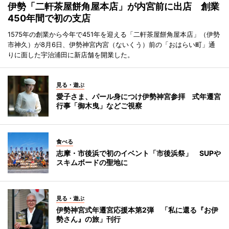
伊勢「二軒茶屋餅角屋本店」が内宮前に出店 創業
450年間で初の支店
1575年の創業から今年で451年を迎える「二軒茶屋餅角屋本店」（伊勢
市神久）が8月6日、伊勢神宮内宮（ないくう）前の「おはらい町」通
りに面した宇治浦田に新店舗を開業した。
見る・遊ぶ
愛子さま、パール身につけ伊勢神宮参拝 式年遷宮
行事「御木曳」などご視察
食べる
志摩・市後浜で初のイベント「市後浜祭」 SUPや
スキムボードの聖地に
見る・遊ぶ
伊勢神宮式年遷宮応援本第2弾 「私に還る『お伊
勢さん』の旅」刊行