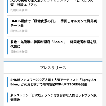
大丸札幌店で任天堂ポップアップストア 「どうぶつの
森」特設エリアも
札幌経済新聞
OMO5函館で「函館夜景の日」 手回しオルガンで野外劇
テーマ曲
函館経済新聞
香港・九龍塘に韓国料理店「Social」 韓国定番料理を現
代風に
香港経済新聞
プレスリリース
SNS総フォロワー200万人超！人気アーティスト「Spray Art
Eden」がめおと横丁で期間限定POP-UP STOREを開催
新レストラン『汀の杜』ランチ付きお得な入館セットプラン販
売開始