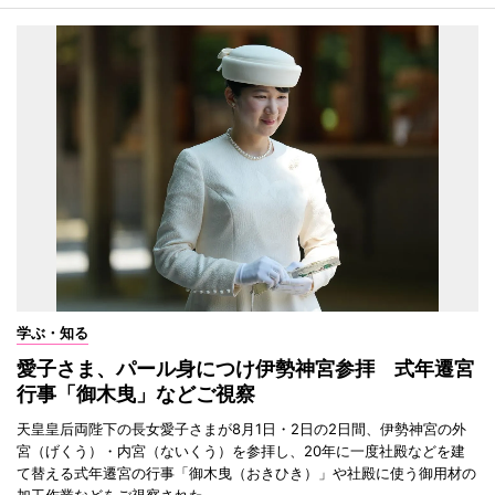
学ぶ・知る
愛子さま、パール身につけ伊勢神宮参拝 式年遷宮
行事「御木曳」などご視察
天皇皇后両陛下の長女愛子さまが8月1日・2日の2日間、伊勢神宮の外
宮（げくう）・内宮（ないくう）を参拝し、20年に一度社殿などを建
て替える式年遷宮の行事「御木曳（おきひき）」や社殿に使う御用材の
加工作業などをご視察された。