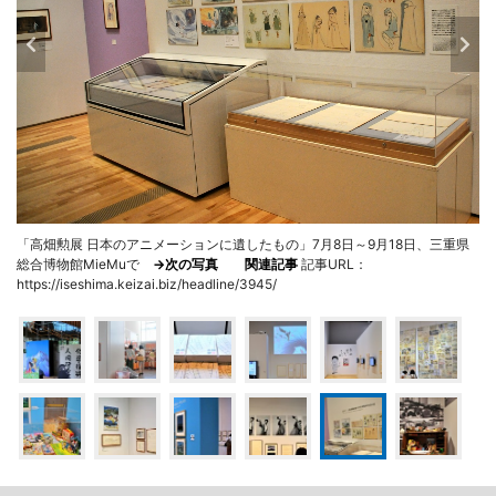
「高畑勲展 日本のアニメーションに遺したもの」7月8日～9月18日、三重県
総合博物館MieMuで
→次の写真
関連記事
記事URL：
https://iseshima.keizai.biz/headline/3945/