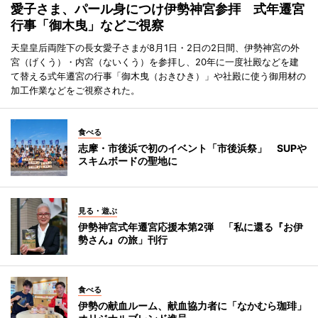
愛子さま、パール身につけ伊勢神宮参拝 式年遷宮
行事「御木曳」などご視察
天皇皇后両陛下の長女愛子さまが8月1日・2日の2日間、伊勢神宮の外
宮（げくう）・内宮（ないくう）を参拝し、20年に一度社殿などを建
て替える式年遷宮の行事「御木曳（おきひき）」や社殿に使う御用材の
加工作業などをご視察された。
食べる
志摩・市後浜で初のイベント「市後浜祭」 SUPや
スキムボードの聖地に
見る・遊ぶ
伊勢神宮式年遷宮応援本第2弾 「私に還る『お伊
勢さん』の旅」刊行
食べる
伊勢の献血ルーム、献血協力者に「なかむら珈琲」