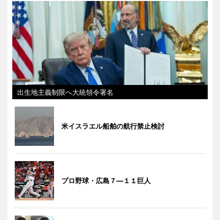
出生地主義制限へ大統領令署名
米イスラエル船舶の航行禁止検討
プロ野球・広島７―１１巨人