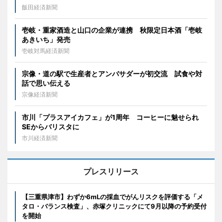
飯田経済新聞
壱岐・重家酒造と山口の企業が連携 秋限定日本酒「壱岐
あきいち」発売
壱岐対馬経済新聞
宗像・道の駅で生産者とアンバサダーが初交流 試食や対
話で思い伝える
宗像経済新聞
市川「プラスアイカフェ」が1周年 コーヒーに魅せられ
SEからバリスタに
市川経済新聞
プレスリリース
【三重県津市】わずか6mLの採血でがんリスクを評価する「メ
タロ・バランス検査」、赤塚クリニックにて9月以降の予約受付
を開始