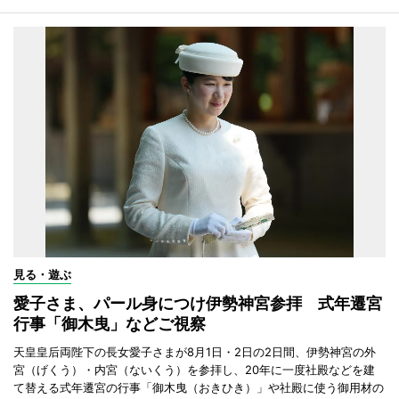
見る・遊ぶ
愛子さま、パール身につけ伊勢神宮参拝 式年遷宮
行事「御木曳」などご視察
天皇皇后両陛下の長女愛子さまが8月1日・2日の2日間、伊勢神宮の外
宮（げくう）・内宮（ないくう）を参拝し、20年に一度社殿などを建
て替える式年遷宮の行事「御木曳（おきひき）」や社殿に使う御用材の