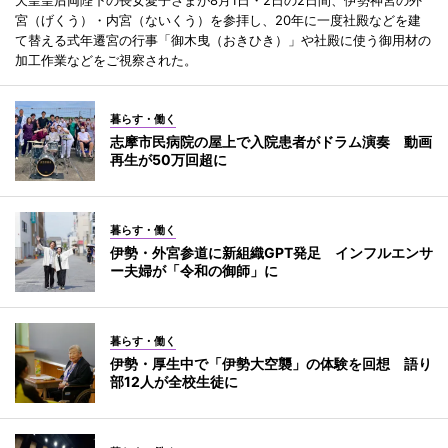
宮（げくう）・内宮（ないくう）を参拝し、20年に一度社殿などを建
て替える式年遷宮の行事「御木曳（おきひき）」や社殿に使う御用材の
加工作業などをご視察された。
暮らす・働く
志摩市民病院の屋上で入院患者がドラム演奏 動画
再生が50万回超に
暮らす・働く
伊勢・外宮参道に新組織GPT発足 インフルエンサ
ー夫婦が「令和の御師」に
暮らす・働く
伊勢・厚生中で「伊勢大空襲」の体験を回想 語り
部12人が全校生徒に