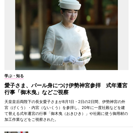
学ぶ・知る
愛子さま、パール身につけ伊勢神宮参拝 式年遷宮
行事「御木曳」などご視察
天皇皇后両陛下の長女愛子さまが8月1日・2日の2日間、伊勢神宮の外
宮（げくう）・内宮（ないくう）を参拝し、20年に一度社殿などを建
て替える式年遷宮の行事「御木曳（おきひき）」や社殿に使う御用材の
加工作業などをご視察された。