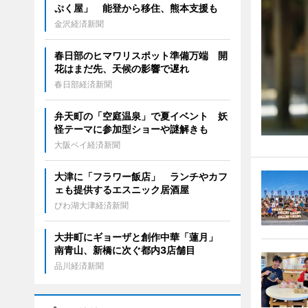
ぷく屋」 能登から移住、熊本支援も
金沢経済新聞
春日部のヒマワリスポット準備万端 開
花はまだ先、天候の影響で遅れ
春日部経済新聞
弁天町の「空庭温泉」で夏イベント 妖
怪テーマに参加型ショーや謎解きも
大阪ベイ経済新聞
大津に「フラワー飯店」 ランチやカフ
ェも提供するエスニック居酒屋
びわ湖大津経済新聞
大井町にギョーザと創作中華「蓮月」
南青山、新橋に次ぐ都内3店舗目
品川経済新聞