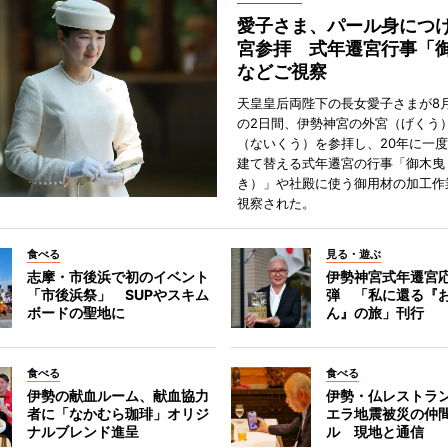
愛子さま、パール身につ
宮参拝 式年遷宮行事「
などご視察
天皇皇后両陛下の長女愛子さまが8月
の2日間、伊勢神宮の外宮（げくう
（ないくう）を参拝し、20年に一
建て替える式年遷宮の行事「御木曳
き）」や社殿に使う御用材の加工作
視察された。
食べる
見る・遊ぶ
志摩・市後浜で初のイベント
伊勢神宮式年遷宮
「市後浜祭」 SUPやスキム
弾 「私に還る『
ボードの聖地に
ん』の旅」刊行
食べる
食べる
伊勢の献血ルーム、献血協力
伊勢・仏レストラ
者に「なかむら珈琲」オリジ
エラ地震被災の仲
ナルブレンド進呈
ル 現地と通信