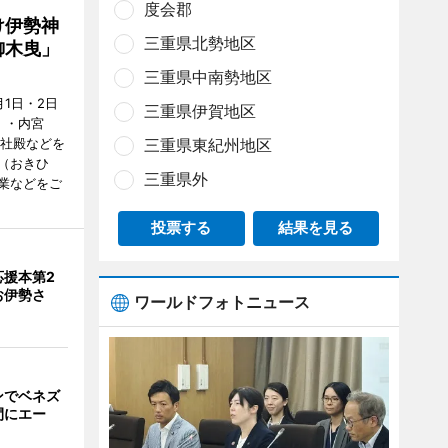
度会郡
け伊勢神
三重県北勢地区
御木曳」
三重県中南勢地区
1日・2日
三重県伊賀地区
）・内宮
度社殿などを
三重県東紀州地区
（おきひ
三重県外
業などをご
投票する
結果を見る
応援本第2
お伊勢さ
ワールドフォトニュース
ンでベネズ
間にエー