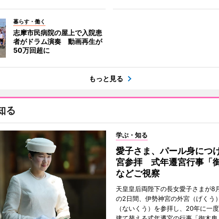
暮らす・働く
志摩市民病院の屋上で入院患
者がドラム演奏 動画再生が
50万回超に
もっと見る
知る
学ぶ・知る
愛子さま、パール身につ
宮参拝 式年遷宮行事「
などご視察
天皇皇后両陛下の長女愛子さまが8月
の2日間、伊勢神宮の外宮（げくう
（ないくう）を参拝し、20年に一
建て替える式年遷宮の行事「御木曳