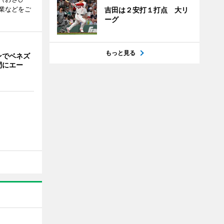
業などをご
吉田は２安打１打点 大リ
ーグ
もっと見る
ンでベネズ
間にエー