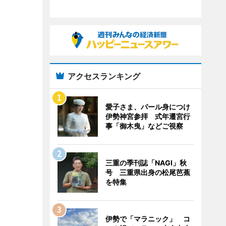
アクセスランキング
愛子さま、パール身につけ
伊勢神宮参拝 式年遷宮行
事「御木曳」などご視察
三重の季刊誌「NAGI」秋
号 三重県出身の松尾芭蕉
を特集
伊勢で「マラニック」 コ