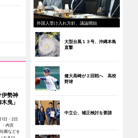
外国人受け入れ方針、議論開始
大型台風１３号、沖縄本島
直撃
健大高崎が２回戦へ 高校
野球
け伊勢神
御木曳」
中立公、補正検討を要請
1日・2日
）・内宮
度社殿などを
（おきひ