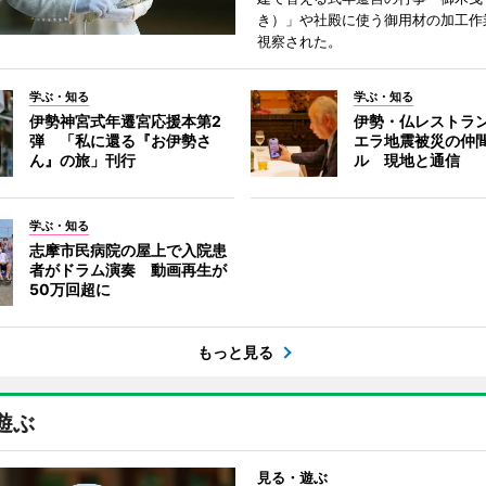
き）」や社殿に使う御用材の加工作
視察された。
学ぶ・知る
学ぶ・知る
伊勢神宮式年遷宮応援本第2
伊勢・仏レストラ
弾 「私に還る『お伊勢さ
エラ地震被災の仲
ん』の旅」刊行
ル 現地と通信
学ぶ・知る
志摩市民病院の屋上で入院患
者がドラム演奏 動画再生が
50万回超に
もっと見る
遊ぶ
見る・遊ぶ