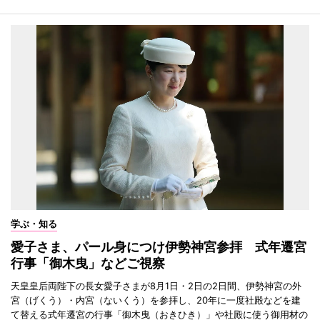
学ぶ・知る
愛子さま、パール身につけ伊勢神宮参拝 式年遷宮
行事「御木曳」などご視察
天皇皇后両陛下の長女愛子さまが8月1日・2日の2日間、伊勢神宮の外
宮（げくう）・内宮（ないくう）を参拝し、20年に一度社殿などを建
て替える式年遷宮の行事「御木曳（おきひき）」や社殿に使う御用材の