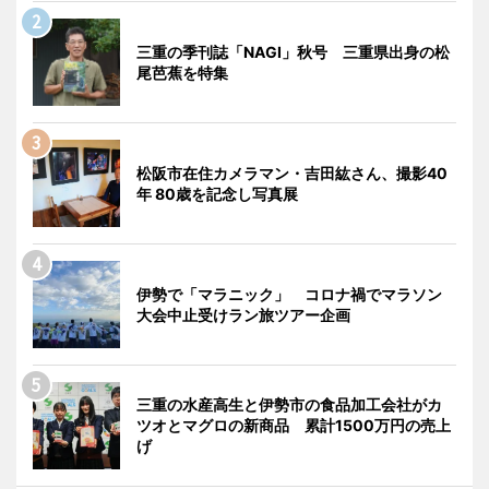
三重の季刊誌「NAGI」秋号 三重県出身の松
尾芭蕉を特集
松阪市在住カメラマン・吉田紘さん、撮影40
年 80歳を記念し写真展
伊勢で「マラニック」 コロナ禍でマラソン
大会中止受けラン旅ツアー企画
三重の水産高生と伊勢市の食品加工会社がカ
ツオとマグロの新商品 累計1500万円の売上
げ