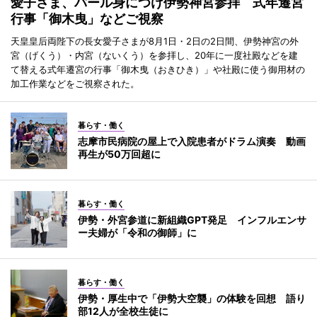
愛子さま、パール身につけ伊勢神宮参拝 式年遷宮
行事「御木曳」などご視察
天皇皇后両陛下の長女愛子さまが8月1日・2日の2日間、伊勢神宮の外
宮（げくう）・内宮（ないくう）を参拝し、20年に一度社殿などを建
て替える式年遷宮の行事「御木曳（おきひき）」や社殿に使う御用材の
加工作業などをご視察された。
暮らす・働く
志摩市民病院の屋上で入院患者がドラム演奏 動画
再生が50万回超に
暮らす・働く
伊勢・外宮参道に新組織GPT発足 インフルエンサ
ー夫婦が「令和の御師」に
暮らす・働く
伊勢・厚生中で「伊勢大空襲」の体験を回想 語り
部12人が全校生徒に