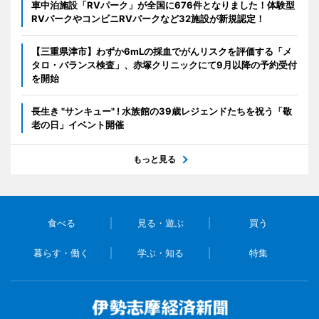
車中泊施設「RVパーク」が全国に676件となりました！体験型
RVパークやコンビニRVパークなど32施設が新規認定！
【三重県津市】わずか6mLの採血でがんリスクを評価する「メ
タロ・バランス検査」、赤塚クリニックにて9月以降の予約受付
を開始
長生き "サンキュー" ! 水族館の39歳レジェンドたちを祝う「敬
老の日」イベント開催
もっと見る
食べる
見る・遊ぶ
買う
暮らす・働く
学ぶ・知る
特集