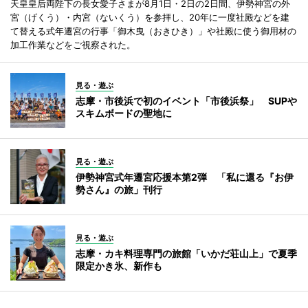
天皇皇后両陛下の長女愛子さまが8月1日・2日の2日間、伊勢神宮の外
宮（げくう）・内宮（ないくう）を参拝し、20年に一度社殿などを建
て替える式年遷宮の行事「御木曳（おきひき）」や社殿に使う御用材の
加工作業などをご視察された。
見る・遊ぶ
志摩・市後浜で初のイベント「市後浜祭」 SUPや
スキムボードの聖地に
見る・遊ぶ
伊勢神宮式年遷宮応援本第2弾 「私に還る『お伊
勢さん』の旅」刊行
見る・遊ぶ
志摩・カキ料理専門の旅館「いかだ荘山上」で夏季
限定かき氷、新作も