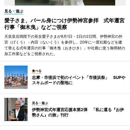
見る・遊ぶ
愛子さま、パール身につけ伊勢神宮参拝 式年遷宮
行事「御木曳」などご視察
天皇皇后両陛下の長女愛子さまが8月1日・2日の2日間、伊勢神宮の外
宮（げくう）・内宮（ないくう）を参拝し、20年に一度社殿などを建
て替える式年遷宮の行事「御木曳（おきひき）」や社殿に使う御用材の
加工作業などをご視察された。
食べる
志摩・市後浜で初のイベント「市後浜祭」 SUPや
スキムボードの聖地に
見る・遊ぶ
伊勢神宮式年遷宮応援本第2弾 「私に還る『お伊
勢さん』の旅」刊行