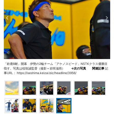
「鈴鹿8耐」開幕 伊勢の2輪チーム「アケノスピード」NSTKクラス優勝目
指す。写真は稲垣誠監督（撮影＝岩咲滋雨）
→次の写真
関連記事
記
事URL： https://iseshima.keizai.biz/headline/3956/