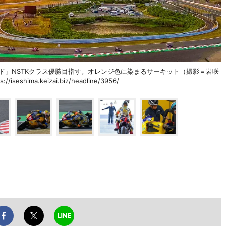
ド」NSTKクラス優勝目指す。オレンジ色に染まるサーキット（撮影＝岩咲
/iseshima.keizai.biz/headline/3956/