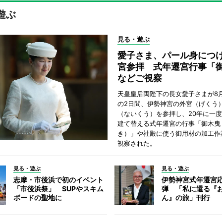
遊ぶ
見る・遊ぶ
愛子さま、パール身につ
宮参拝 式年遷宮行事「
などご視察
天皇皇后両陛下の長女愛子さまが8月
の2日間、伊勢神宮の外宮（げくう
（ないくう）を参拝し、20年に一
建て替える式年遷宮の行事「御木曳
き）」や社殿に使う御用材の加工作
視察された。
見る・遊ぶ
見る・遊ぶ
志摩・市後浜で初のイベント
伊勢神宮式年遷宮
「市後浜祭」 SUPやスキム
弾 「私に還る『
ボードの聖地に
ん』の旅」刊行