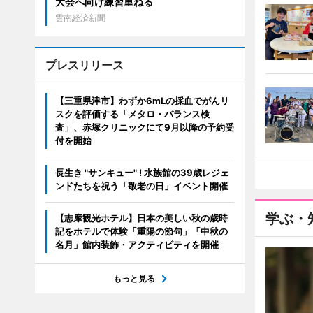
大会へ向け練習重ねる
雲南経済新聞
プレスリリース
【三重県津市】わずか6mLの採血でがんリ
スクを評価する「メタロ・バランス検
査」、赤塚クリニックにて9月以降の予約受
付を開始
長生き "サンキュー" ! 水族館の39歳レジェ
ンドたちを祝う「敬老の日」イベント開催
学ぶ・
【志摩観光ホテル】日本の美しい秋の歳時
記をホテルで体験「重陽の節句」「中秋の
名月」館内装飾・アクティビティを開催
もっと見る