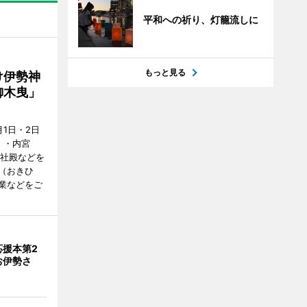
平和への祈り、灯籠流しに
もっと見る
け伊勢神
御木曳」
1日・2日
）・内宮
度社殿などを
（おきひ
業などをご
応援本第2
お伊勢さ