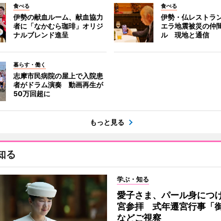
食べる
食べる
伊勢の献血ルーム、献血協力
伊勢・仏レストラ
者に「なかむら珈琲」オリジ
エラ地震被災の仲
ナルブレンド進呈
ル 現地と通信
暮らす・働く
志摩市民病院の屋上で入院患
者がドラム演奏 動画再生が
50万回超に
もっと見る
知る
学ぶ・知る
愛子さま、パール身につ
宮参拝 式年遷宮行事「
などご視察