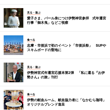
見る・遊ぶ
愛子さま、パール身につけ伊勢神宮参拝 式年遷宮
行事「御木曳」などご視察
食べる
志摩・市後浜で初のイベント「市後浜祭」 SUPや
スキムボードの聖地に
見る・遊ぶ
伊勢神宮式年遷宮応援本第2弾 「私に還る『お伊
勢さん』の旅」刊行
食べる
伊勢の献血ルーム、献血協力者に「なかむら珈琲」
オリジナルブレンド進呈