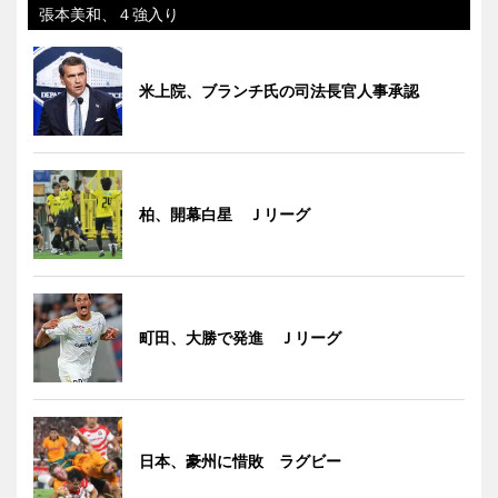
張本美和、４強入り
米上院、ブランチ氏の司法長官人事承認
柏、開幕白星 Ｊリーグ
町田、大勝で発進 Ｊリーグ
日本、豪州に惜敗 ラグビー