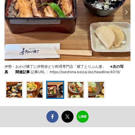
伊勢・おかげ横丁に伊勢赤どり料理専門店「横丁とりぶん倭」
→次の写
真
関連記事
記事URL： https://iseshima.keizai.biz/headline/4016/