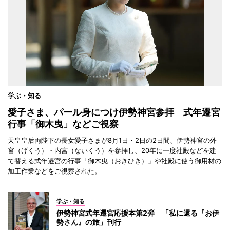
学ぶ・知る
愛子さま、パール身につけ伊勢神宮参拝 式年遷宮
行事「御木曳」などご視察
天皇皇后両陛下の長女愛子さまが8月1日・2日の2日間、伊勢神宮の外
宮（げくう）・内宮（ないくう）を参拝し、20年に一度社殿などを建
て替える式年遷宮の行事「御木曳（おきひき）」や社殿に使う御用材の
加工作業などをご視察された。
学ぶ・知る
伊勢神宮式年遷宮応援本第2弾 「私に還る『お伊
勢さん』の旅」刊行