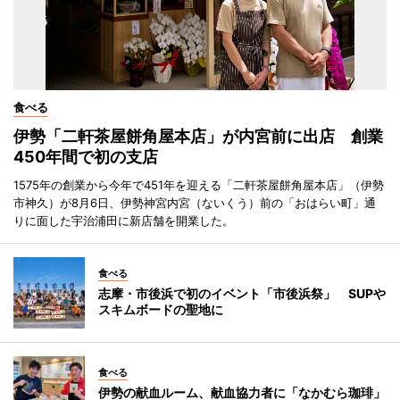
食べる
伊勢「二軒茶屋餅角屋本店」が内宮前に出店 創業
450年間で初の支店
1575年の創業から今年で451年を迎える「二軒茶屋餅角屋本店」（伊勢
市神久）が8月6日、伊勢神宮内宮（ないくう）前の「おはらい町」通
りに面した宇治浦田に新店舗を開業した。
食べる
志摩・市後浜で初のイベント「市後浜祭」 SUPや
スキムボードの聖地に
食べる
伊勢の献血ルーム、献血協力者に「なかむら珈琲」