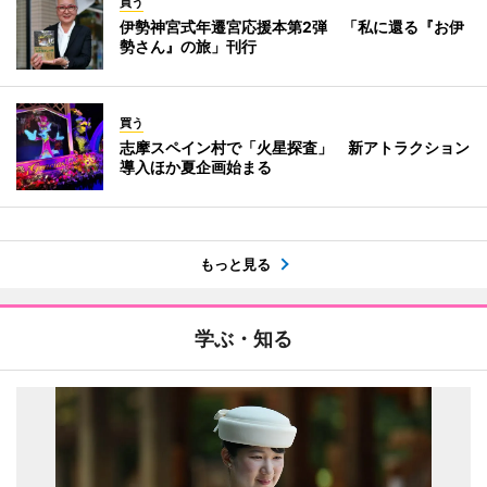
買う
伊勢神宮式年遷宮応援本第2弾 「私に還る『お伊
勢さん』の旅」刊行
買う
志摩スペイン村で「火星探査」 新アトラクション
導入ほか夏企画始まる
もっと見る
学ぶ・知る