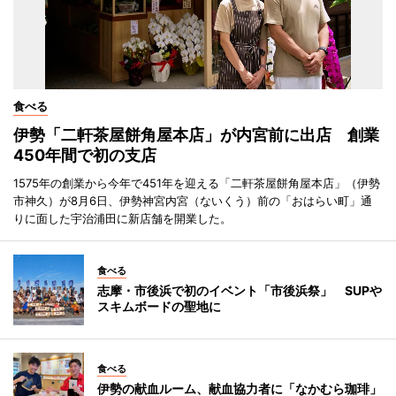
食べる
伊勢「二軒茶屋餅角屋本店」が内宮前に出店 創業
450年間で初の支店
1575年の創業から今年で451年を迎える「二軒茶屋餅角屋本店」（伊勢
市神久）が8月6日、伊勢神宮内宮（ないくう）前の「おはらい町」通
りに面した宇治浦田に新店舗を開業した。
食べる
志摩・市後浜で初のイベント「市後浜祭」 SUPや
スキムボードの聖地に
食べる
伊勢の献血ルーム、献血協力者に「なかむら珈琲」