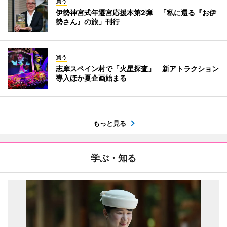
買う
伊勢神宮式年遷宮応援本第2弾 「私に還る『お伊
勢さん』の旅」刊行
買う
志摩スペイン村で「火星探査」 新アトラクション
導入ほか夏企画始まる
もっと見る
学ぶ・知る