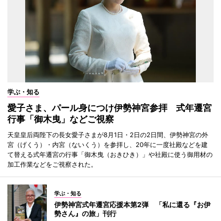
学ぶ・知る
愛子さま、パール身につけ伊勢神宮参拝 式年遷宮
行事「御木曳」などご視察
天皇皇后両陛下の長女愛子さまが8月1日・2日の2日間、伊勢神宮の外
宮（げくう）・内宮（ないくう）を参拝し、20年に一度社殿などを建
て替える式年遷宮の行事「御木曳（おきひき）」や社殿に使う御用材の
加工作業などをご視察された。
学ぶ・知る
伊勢神宮式年遷宮応援本第2弾 「私に還る『お伊
勢さん』の旅」刊行