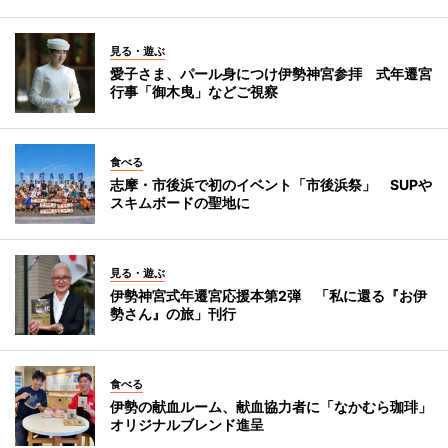
見る・遊ぶ
愛子さま、パール身につけ伊勢神宮参拝 式年遷宮
行事「御木曳」などご視察
食べる
志摩・市後浜で初のイベント「市後浜祭」 SUPや
スキムボードの聖地に
見る・遊ぶ
伊勢神宮式年遷宮応援本第2弾 「私に還る『お伊
勢さん』の旅」刊行
食べる
伊勢の献血ルーム、献血協力者に「なかむら珈琲」
オリジナルブレンド進呈