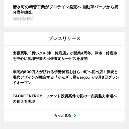
清水町の精管工業がプロテイン発売へ 自動車パーツから異
分野初進出
沼津経済新聞
プレスリリース
出張買取「買いクル 津・鈴鹿店」が開業4周年。津市・鈴鹿市
を中心に地域密着の出張査定サービスを展開
年間約800万人が訪れる伊勢神宮おはらい町へ初出店！伝統と
現代デザインが融合する『かんざし屋wargo』が8月8日グラン
ドオープン
TAOKE ENERGY、ファンド投資案件で初の一次調整力市場へ
の参入を実現
もっと見る