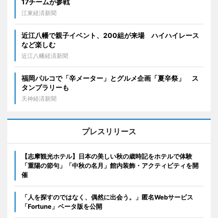
17チームが参戦
江東経済新聞
近江八幡で親子イベント、200組が来場 ハイハイレース
など楽しむ
近江八幡経済新聞
福岡パルコで「辛メーター」とグルメ企画「夏辛祭」 ス
タンプラリーも
天神経済新聞
プレスリリース
【志摩観光ホテル】日本の美しい秋の歳時記をホテルで体験
「重陽の節句」「中秋の名月」館内装飾・アクティビティを開
催
「人を探すのではなく、偶然に出会う。」匿名Webサービス
「Fortune」ベータ版を公開