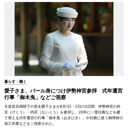
暮らす・働く
愛子さま、パール身につけ伊勢神宮参拝 式年遷宮
行事「御木曳」などご視察
天皇皇后両陛下の長女愛子さまが8月1日・2日の2日間、伊勢神宮の外
宮（げくう）・内宮（ないくう）を参拝し、20年に一度社殿などを建
て替える式年遷宮の行事「御木曳（おきひき）」や社殿に使う御用材の
加工作業などをご視察された。