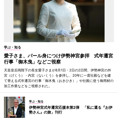
学ぶ・知る
愛子さま、パール身につけ伊勢神宮参拝 式年遷宮
行事「御木曳」などご視察
天皇皇后両陛下の長女愛子さまが8月1日・2日の2日間、伊勢神宮の外
宮（げくう）・内宮（ないくう）を参拝し、20年に一度社殿などを建
て替える式年遷宮の行事「御木曳（おきひき）」や社殿に使う御用材の
加工作業などをご視察された。
学ぶ・知る
伊勢神宮式年遷宮応援本第2弾 「私に還る『お伊
勢さん』の旅」刊行