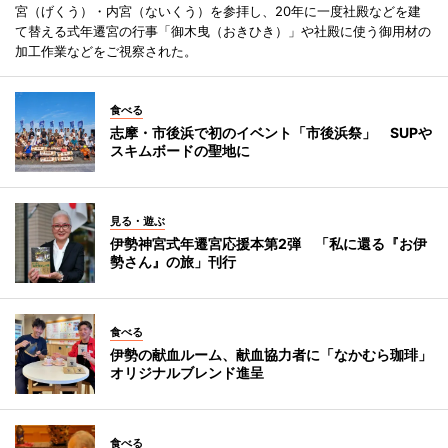
宮（げくう）・内宮（ないくう）を参拝し、20年に一度社殿などを建
て替える式年遷宮の行事「御木曳（おきひき）」や社殿に使う御用材の
加工作業などをご視察された。
食べる
志摩・市後浜で初のイベント「市後浜祭」 SUPや
スキムボードの聖地に
見る・遊ぶ
伊勢神宮式年遷宮応援本第2弾 「私に還る『お伊
勢さん』の旅」刊行
食べる
伊勢の献血ルーム、献血協力者に「なかむら珈琲」
オリジナルブレンド進呈
食べる