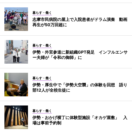
暮らす・働く
志摩市民病院の屋上で入院患者がドラム演奏 動画
再生が50万回超に
暮らす・働く
伊勢・外宮参道に新組織GPT発足 インフルエンサ
ー夫婦が「令和の御師」に
暮らす・働く
伊勢・厚生中で「伊勢大空襲」の体験を回想 語り
部12人が全校生徒に
暮らす・働く
伊勢・おかげ横丁に体験型施設「オカゲ屋敷」 入
場は事前予約制