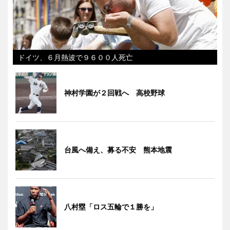
ドイツ、６月熱波で９６００人死亡
神村学園が２回戦へ 高校野球
台風へ備え、募る不安 熊本地震
八村塁「ロス五輪で１勝を」