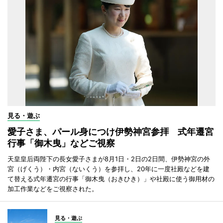
見る・遊ぶ
愛子さま、パール身につけ伊勢神宮参拝 式年遷宮
行事「御木曳」などご視察
天皇皇后両陛下の長女愛子さまが8月1日・2日の2日間、伊勢神宮の外
宮（げくう）・内宮（ないくう）を参拝し、20年に一度社殿などを建
て替える式年遷宮の行事「御木曳（おきひき）」や社殿に使う御用材の
加工作業などをご視察された。
見る・遊ぶ