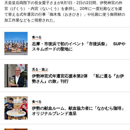
天皇皇后両陛下の長女愛子さまが8月1日・2日の2日間、伊勢神宮の外
宮（げくう）・内宮（ないくう）を参拝し、20年に一度社殿などを建
て替える式年遷宮の行事「御木曳（おきひき）」や社殿に使う御用材の
加工作業などをご視察された。
食べる
志摩・市後浜で初のイベント「市後浜祭」 SUPや
スキムボードの聖地に
見る・遊ぶ
伊勢神宮式年遷宮応援本第2弾 「私に還る『お伊
勢さん』の旅」刊行
食べる
伊勢の献血ルーム、献血協力者に「なかむら珈琲」
オリジナルブレンド進呈