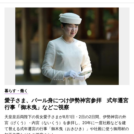
暮らす・働く
愛子さま、パール身につけ伊勢神宮参拝 式年遷宮
行事「御木曳」などご視察
天皇皇后両陛下の長女愛子さまが8月1日・2日の2日間、伊勢神宮の外
宮（げくう）・内宮（ないくう）を参拝し、20年に一度社殿などを建
て替える式年遷宮の行事「御木曳（おきひき）」や社殿に使う御用材の