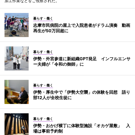
加工作業などをご視察された。
暮らす・働く
志摩市民病院の屋上で入院患者がドラム演奏 動画
再生が50万回超に
暮らす・働く
伊勢・外宮参道に新組織GPT発足 インフルエンサ
ー夫婦が「令和の御師」に
暮らす・働く
伊勢・厚生中で「伊勢大空襲」の体験を回想 語り
部12人が全校生徒に
暮らす・働く
伊勢・おかげ横丁に体験型施設「オカゲ屋敷」 入
場は事前予約制