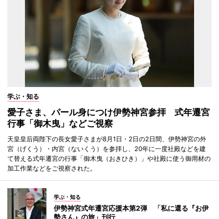
学ぶ・知る
愛子さま、パール身につけ伊勢神宮参拝 式年遷宮
行事「御木曳」などご視察
天皇皇后両陛下の長女愛子さまが8月1日・2日の2日間、伊勢神宮の外
宮（げくう）・内宮（ないくう）を参拝し、20年に一度社殿などを建
て替える式年遷宮の行事「御木曳（おきひき）」や社殿に使う御用材の
加工作業などをご視察された。
学ぶ・知る
伊勢神宮式年遷宮応援本第2弾 「私に還る『お伊
勢さん』の旅」刊行