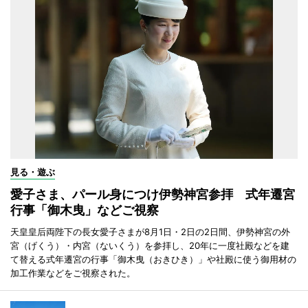
見る・遊ぶ
愛子さま、パール身につけ伊勢神宮参拝 式年遷宮
行事「御木曳」などご視察
天皇皇后両陛下の長女愛子さまが8月1日・2日の2日間、伊勢神宮の外
宮（げくう）・内宮（ないくう）を参拝し、20年に一度社殿などを建
て替える式年遷宮の行事「御木曳（おきひき）」や社殿に使う御用材の
加工作業などをご視察された。