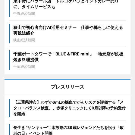
東中野にハラール店 トルコケバブとインドカレー売り
に、タイムサービスも
中野経済新聞
狭山で初心者向けAI活用セミナー 仕事や暮らしに使える
実践法紹介
狭山経済新聞
千葉ポートタワーで「BLUE＆FIRE mini」 地元店が鉄板
焼き料理提供
千葉経済新聞
プレスリリース
【三重県津市】わずか6mLの採血でがんリスクを評価する「メ
タロ・バランス検査」、赤塚クリニックにて9月以降の予約受付
を開始
長生き "サンキュー" ! 水族館の39歳レジェンドたちを祝う「敬
老の日」イベント開催