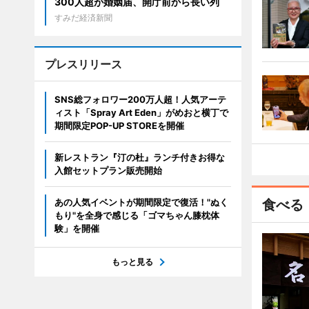
300人超が婚姻届、開庁前から長い列
すみだ経済新聞
プレスリリース
SNS総フォロワー200万人超！人気アーテ
ィスト「Spray Art Eden」がめおと横丁で
期間限定POP-UP STOREを開催
新レストラン『汀の杜』ランチ付きお得な
入館セットプラン販売開始
あの人気イベントが期間限定で復活！"ぬく
食べる
もり"を全身で感じる「ゴマちゃん膝枕体
験」を開催
もっと見る