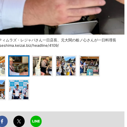
ティムラズ・レジャバさん一日店長、元大関の栃ノ心さんが一日料理長
shima.keizai.biz/headline/4109/