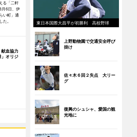
迎える「二軒
8月6日、伊
らい町」通
した。
東日本国際大昌平が初勝利 高校野球
上野動物園で交通安全呼び
掛け
、献血協力
琲」オリジ
佐々木６回２失点 大リー
グ
復興のシュシャ、愛国の観
光地に