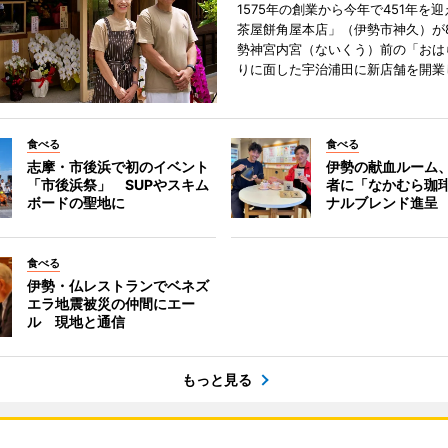
1575年の創業から今年で451年を
茶屋餅角屋本店」（伊勢市神久）が
勢神宮内宮（ないくう）前の「おは
りに面した宇治浦田に新店舗を開業
食べる
食べる
志摩・市後浜で初のイベント
伊勢の献血ルーム
「市後浜祭」 SUPやスキム
者に「なかむら珈
ボードの聖地に
ナルブレンド進呈
食べる
伊勢・仏レストランでベネズ
エラ地震被災の仲間にエー
ル 現地と通信
もっと見る