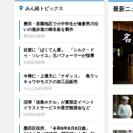
みん経トピックス
最新ニ
豊田・若園地区で小中学生が逢妻男川沿
いの遊歩道の樹名板を製作
豊田経済新聞
佐賀に「ばくてん屋」 「シルク・ド
ゥ・ソレイユ」元パフォーマーが指導
佐賀経済新聞
今帰仁・上運天に「ナギッコ」 島ラッ
キョウやモズクの加工品販売
やんばる経済新聞
沼津「淡島ホテル」が夏限定イベント
イラストサービスや星空観望会など
沼津経済新聞
墨田区役所、「令和8年8月8日婚」