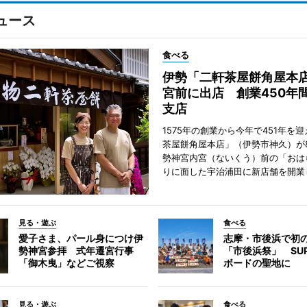
ュース
食べる
伊勢「二軒茶屋餅角屋本
宮前に出店 創業450年
支店
1575年の創業から今年で451年を
茶屋餅角屋本店」（伊勢市神久）が
勢神宮内宮（ないくう）前の「おは
りに面した宇治浦田に新店舗を開業
見る・遊ぶ
食べる
愛子さま、パール身につけ伊
志摩・市後浜で初
勢神宮参拝 式年遷宮行事
「市後浜祭」 SU
「御木曳」などご視察
ボードの聖地に
見る・遊ぶ
食べる