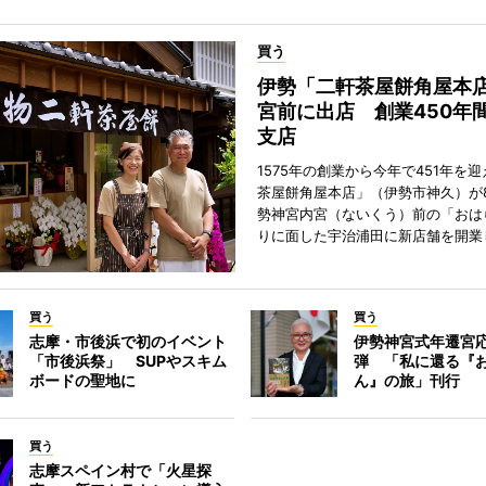
買う
伊勢「二軒茶屋餅角屋本
宮前に出店 創業450年
支店
1575年の創業から今年で451年を
茶屋餅角屋本店」（伊勢市神久）が
勢神宮内宮（ないくう）前の「おは
りに面した宇治浦田に新店舗を開業
買う
買う
志摩・市後浜で初のイベント
伊勢神宮式年遷宮
「市後浜祭」 SUPやスキム
弾 「私に還る『
ボードの聖地に
ん』の旅」刊行
買う
志摩スペイン村で「火星探