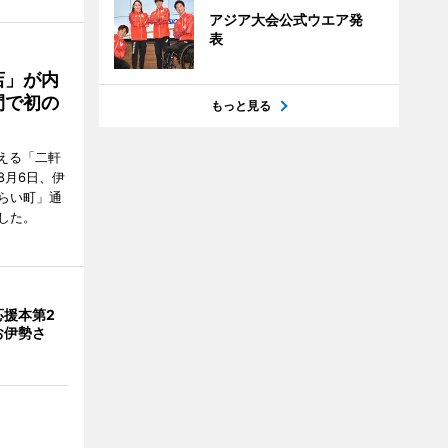
アジア大会公式ウエア発
表
店」が内
間で初の
もっと見る
迎える「二軒
8月6日、伊
らい町」通
した。
応援本第2
お伊勢さ