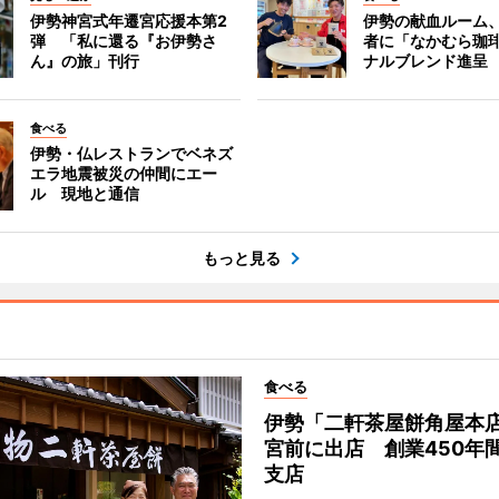
伊勢神宮式年遷宮応援本第2
伊勢の献血ルーム
弾 「私に還る『お伊勢さ
者に「なかむら珈
ん』の旅」刊行
ナルブレンド進呈
食べる
伊勢・仏レストランでベネズ
エラ地震被災の仲間にエー
ル 現地と通信
もっと見る
食べる
伊勢「二軒茶屋餅角屋本
宮前に出店 創業450年
支店