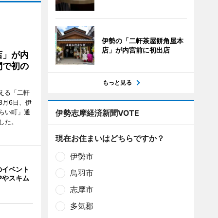
伊勢の「二軒茶屋餅角屋本
店」が内宮前に初出店
店」が内
間で初の
もっと見る
迎える「二軒
8月6日、伊
らい町」通
伊勢志摩経済新聞VOTE
した。
現在お住まいはどちらですか？
伊勢市
のイベント
鳥羽市
Pやスキム
志摩市
多気郡