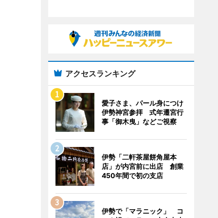
アクセスランキング
愛子さま、パール身につけ
伊勢神宮参拝 式年遷宮行
事「御木曳」などご視察
伊勢「二軒茶屋餅角屋本
店」が内宮前に出店 創業
450年間で初の支店
伊勢で「マラニック」 コ