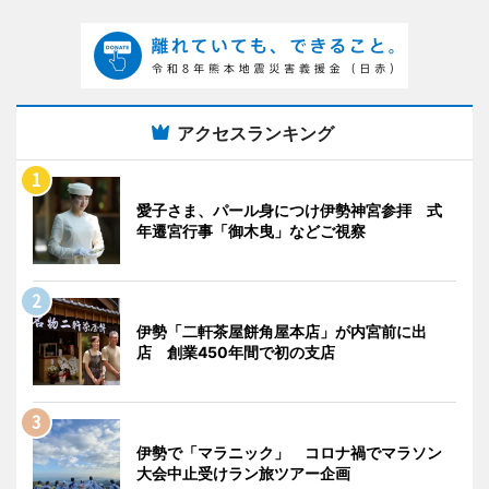
アクセスランキング
愛子さま、パール身につけ伊勢神宮参拝 式
年遷宮行事「御木曳」などご視察
伊勢「二軒茶屋餅角屋本店」が内宮前に出
店 創業450年間で初の支店
伊勢で「マラニック」 コロナ禍でマラソン
大会中止受けラン旅ツアー企画