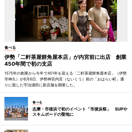
食べる
伊勢「二軒茶屋餅角屋本店」が内宮前に出店 創業
450年間で初の支店
1575年の創業から今年で451年を迎える「二軒茶屋餅角屋本店」（伊勢
市神久）が8月6日、伊勢神宮内宮（ないくう）前の「おはらい町」通
りに面した宇治浦田に新店舗を開業した。
食べる
志摩・市後浜で初のイベント「市後浜祭」 SUPや
スキムボードの聖地に