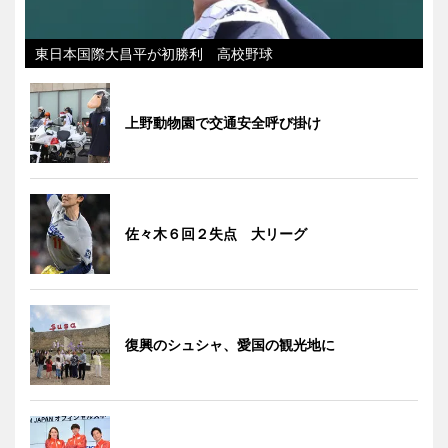
東日本国際大昌平が初勝利 高校野球
上野動物園で交通安全呼び掛け
佐々木６回２失点 大リーグ
復興のシュシャ、愛国の観光地に