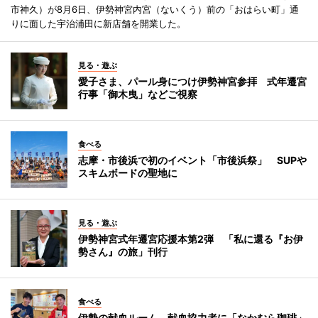
市神久）が8月6日、伊勢神宮内宮（ないくう）前の「おはらい町」通
りに面した宇治浦田に新店舗を開業した。
見る・遊ぶ
愛子さま、パール身につけ伊勢神宮参拝 式年遷宮
行事「御木曳」などご視察
食べる
志摩・市後浜で初のイベント「市後浜祭」 SUPや
スキムボードの聖地に
見る・遊ぶ
伊勢神宮式年遷宮応援本第2弾 「私に還る『お伊
勢さん』の旅」刊行
食べる
伊勢の献血ルーム、献血協力者に「なかむら珈琲」