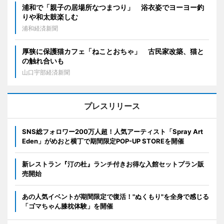
浦和で「親子の居場所なつまつり」 浴衣姿でヨーヨー釣
りや和太鼓楽しむ
浦和経済新聞
厚狭に保護猫カフェ「ねことおちゃ」 古民家改築、猫と
の触れ合いも
山口宇部経済新聞
プレスリリース
SNS総フォロワー200万人超！人気アーティスト「Spray Art
Eden」がめおと横丁で期間限定POP-UP STOREを開催
新レストラン『汀の杜』ランチ付きお得な入館セットプラン販
売開始
あの人気イベントが期間限定で復活！"ぬくもり"を全身で感じる
「ゴマちゃん膝枕体験」を開催