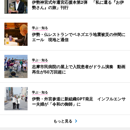
伊勢神宮式年遷宮応援本第2弾 「私に還る『お伊
勢さん』の旅」刊行
学ぶ・知る
伊勢・仏レストランでベネズエラ地震被災の仲間に
エール 現地と通信
学ぶ・知る
志摩市民病院の屋上で入院患者がドラム演奏 動画
再生が50万回超に
学ぶ・知る
伊勢・外宮参道に新組織GPT発足 インフルエンサ
ー夫婦が「令和の御師」に
もっと見る