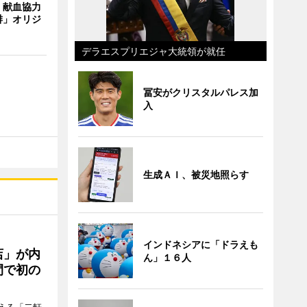
、献血協力
琲」オリジ
デラエスプリエジャ大統領が就任
冨安がクリスタルパレス加
入
生成ＡＩ、被災地照らす
インドネシアに「ドラえも
店」が内
ん」１６人
間で初の