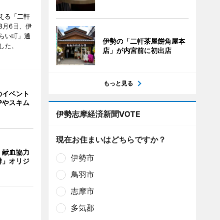
迎える「二軒
8月6日、伊
らい町」通
伊勢の「二軒茶屋餅角屋本
した。
店」が内宮前に初出店
もっと見る
のイベント
Pやスキム
伊勢志摩経済新聞VOTE
現在お住まいはどちらですか？
、献血協力
伊勢市
琲」オリジ
鳥羽市
志摩市
多気郡