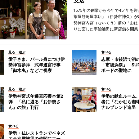
支店
1575年の創業から今年で451年を
茶屋餅角屋本店」（伊勢市神久）が
勢神宮内宮（ないくう）前の「おは
りに面した宇治浦田に新店舗を開業
見る・遊ぶ
食べる
愛子さま、パール身につけ伊
志摩・市後浜で初
勢神宮参拝 式年遷宮行事
「市後浜祭」 SU
「御木曳」などご視察
ボードの聖地に
見る・遊ぶ
食べる
伊勢神宮式年遷宮応援本第2
伊勢の献血ルーム
弾 「私に還る『お伊勢さ
者に「なかむら珈
ん』の旅」刊行
ナルブレンド進呈
食べる
伊勢・仏レストランでベネズ
エラ地震被災の仲間にエー