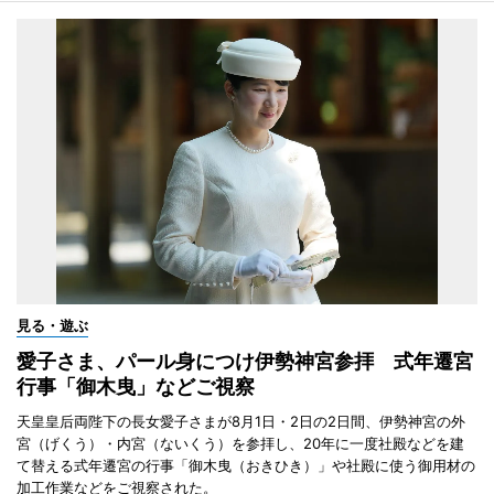
見る・遊ぶ
愛子さま、パール身につけ伊勢神宮参拝 式年遷宮
行事「御木曳」などご視察
天皇皇后両陛下の長女愛子さまが8月1日・2日の2日間、伊勢神宮の外
宮（げくう）・内宮（ないくう）を参拝し、20年に一度社殿などを建
て替える式年遷宮の行事「御木曳（おきひき）」や社殿に使う御用材の
加工作業などをご視察された。