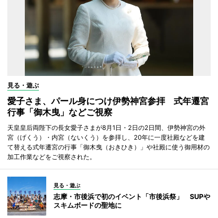
見る・遊ぶ
愛子さま、パール身につけ伊勢神宮参拝 式年遷宮
行事「御木曳」などご視察
天皇皇后両陛下の長女愛子さまが8月1日・2日の2日間、伊勢神宮の外
宮（げくう）・内宮（ないくう）を参拝し、20年に一度社殿などを建
て替える式年遷宮の行事「御木曳（おきひき）」や社殿に使う御用材の
加工作業などをご視察された。
見る・遊ぶ
志摩・市後浜で初のイベント「市後浜祭」 SUPや
スキムボードの聖地に