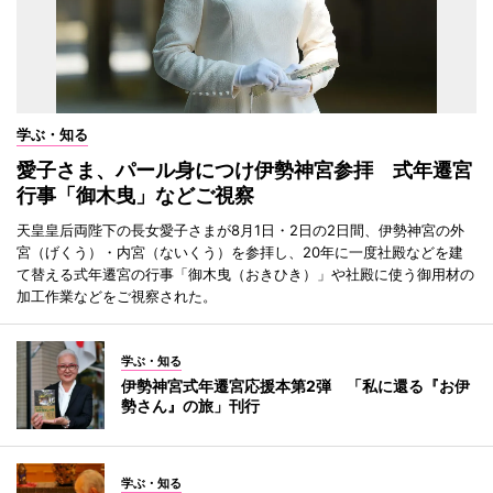
学ぶ・知る
愛子さま、パール身につけ伊勢神宮参拝 式年遷宮
行事「御木曳」などご視察
天皇皇后両陛下の長女愛子さまが8月1日・2日の2日間、伊勢神宮の外
宮（げくう）・内宮（ないくう）を参拝し、20年に一度社殿などを建
て替える式年遷宮の行事「御木曳（おきひき）」や社殿に使う御用材の
加工作業などをご視察された。
学ぶ・知る
伊勢神宮式年遷宮応援本第2弾 「私に還る『お伊
勢さん』の旅」刊行
学ぶ・知る