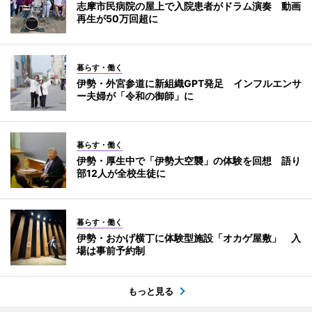
志摩市民病院の屋上で入院患者がドラム演奏 動画
再生が50万回超に
暮らす・働く
伊勢・外宮参道に新組織GPT発足 インフルエンサ
ー夫婦が「令和の御師」に
暮らす・働く
伊勢・厚生中で「伊勢大空襲」の体験を回想 語り
部12人が全校生徒に
暮らす・働く
伊勢・おかげ横丁に体験型施設「オカゲ屋敷」 入
場は事前予約制
もっと見る