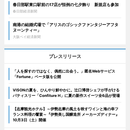
春日部駅東口駅前の17店が恒例の七夕飾り 新規店も参加
春日部経済新聞
南港の結婚式場で「アリスのゴシックファンタジーアフタ
ヌーンティー」
大阪ベイ経済新聞
プレスリリース
「人を探すのではなく、偶然に出会う。」匿名Webサービス
「Fortune」ベータ版を公開
VISONの夏を、ひんやり鮮やかに。辻口博啓シェフが手がける
パティスリー「Confiture H」に夏の新作スイーツ全6品が登場
【志摩観光ホテル】～伊勢志摩の風土を映すワインと海の幸フ
ランス料理の饗宴～『伊勢美し国醸造所 メーカーズディナー』
10月3日（土）開催