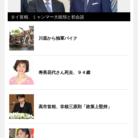
タイ首相、ミャンマー大統領と初会談
川底から独軍バイク
寿美花代さん死去、９４歳
高市首相、非核三原則「政策上堅持」